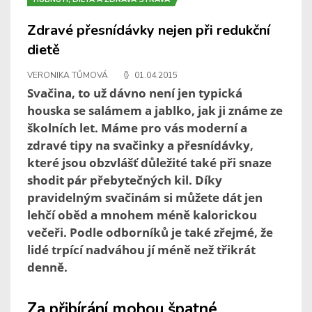
Zdravé přesnídávky nejen při redukční
dietě
VERONIKA TŮMOVÁ
01.04.2015
Svačina, to už dávno není jen typická
houska se salámem a jablko, jak ji známe ze
školních let. Máme pro vás moderní a
zdravé tipy na svačinky a přesnídávky,
které jsou obzvlášť důležité také při snaze
shodit pár přebytečných kil. Díky
pravidelným svačinám si můžete dát jen
lehčí oběd a mnohem méně kalorickou
večeři. Podle odborníků je také zřejmé, že
lidé trpící nadváhou jí méně než třikrát
denně.
Za přibírání mohou špatné