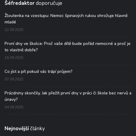
Šéfredaktor
doporučuje
Žloutenka na vzestupu: Nemoc špinavých rukou ohrožuje hlavně
mladé
22.09.2025
První dny ve školce: Proč vaše dítě bude pořád nemocné a proč je
to vlastně dobře?
16.09.2025
Co jíst a pít pokud vás trápí průjem?
07.09.2025
Prázdniny skončily. Jak přežít první dny v práci či škole bez nervů a
únavy?
04.09.2025
Nejnovější
články