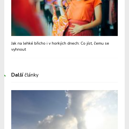
Jak na lehké břicho i v horkých dnech: Co jíst, čemu se
Chy
vyhnout
Další
články