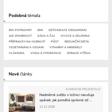
Podobná
témata
BIO POTRAVINY
BMI
DETOXIKACE ORGANISMU
JAK ZHUBNOUT
KÁVA A ČAJ
OVOCE A ZELENINA
PŘÍPRAVKY NA HUBNUTÍ
PŮST
REDUKČNÍ DIETA
VEGETARIÁNI A VEGANI
VITAMÍNY A MINERÁLY
VLÁKNINA
VODA A HYDRATACE
ZDRAVÁ VÝŽIVA
Nové
články
KOMERČNÍ PREZENTACE
Nadměrné světlo v ložnici narušuje
spánek: jak pomáhá správné stí ...
12.12.2025