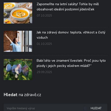
Zapomeňte na letní saláty! Tohle by měl
obsahovat ideální podzimní jídelníček
07.10.2025
Jak na zdravý domov: teplota, vlhkost a čistý
vzduch
01.10.2025
Babí léto ve znamení švestek: Proč jsou tyto
plody i jejich pecky elixírem mládí?“
29.09.2025
Hledat
na zdravě.cz
HLEDAT