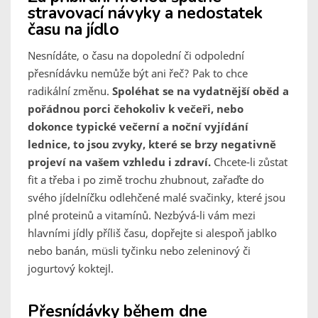
stravovací návyky a nedostatek
času na jídlo
Nesnídáte, o času na dopolední či odpolední
přesnídávku nemůže být ani řeč? Pak to chce
radikální změnu.
Spoléhat se na vydatnější oběd a
pořádnou porci čehokoliv k večeři, nebo
dokonce typické večerní a noční vyjídání
lednice, to jsou zvyky, které se brzy negativně
projeví na vašem vzhledu i zdraví.
Chcete-li zůstat
fit a třeba i po zimě trochu zhubnout, zařaďte do
svého jídelníčku odlehčené malé svačinky, které jsou
plné proteinů a vitamínů. Nezbývá-li vám mezi
hlavními jídly příliš času, dopřejte si alespoň jablko
nebo banán, müsli tyčinku nebo zeleninový či
jogurtový koktejl.
Přesnídávky během dne