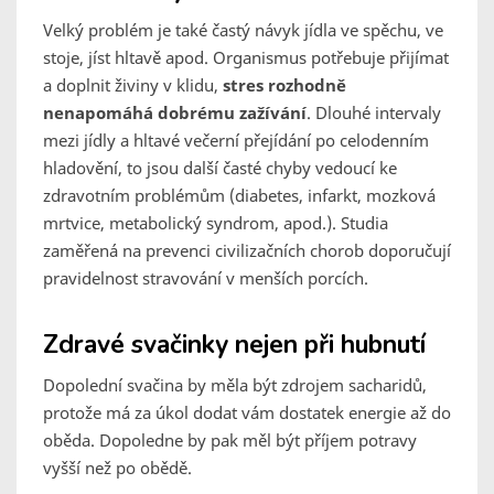
Velký problém je také častý návyk jídla ve spěchu, ve
stoje, jíst hltavě apod. Organismus potřebuje přijímat
a doplnit živiny v klidu,
stres rozhodně
nenapomáhá dobrému zažívání
. Dlouhé intervaly
mezi jídly a hltavé večerní přejídání po celodenním
hladovění, to jsou další časté chyby vedoucí ke
zdravotním problémům (diabetes, infarkt, mozková
mrtvice, metabolický syndrom, apod.). Studia
zaměřená na prevenci civilizačních chorob doporučují
pravidelnost stravování v menších porcích.
Zdravé svačinky nejen při hubnutí
Dopolední svačina by měla být zdrojem sacharidů,
protože má za úkol dodat vám dostatek energie až do
oběda. Dopoledne by pak měl být příjem potravy
vyšší než po obědě.