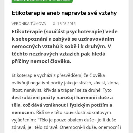
Etikoterapie aneb napravte své vztahy
VERONIKA TŮMOVÁ
18.03.2015
Etikoterapie (součást psychoterapie) vede
k sebepoznání a zabývá se uzdravováním
nemocných vztahů k sobě i k druhým. V
těchto nezdravých vztazích pak hledá
příčiny nemocí člověka.
Etikoterapie vychází z přesvědčení, že člověka
ovlivňují negativní pocity jako je strach, závist, zloba,
lítost, nenávist, křivda a trápení se za druhé. Tyto
destruktivní pocity narušují harmonii duše a
těla, což dává vzniknout i fyzickým potížím a
nemocem
. Řídí se v této souvislosti Sokratovým
vyjádřením:
“Tělo je pouze obalem duše - je-li duše
zdravá, je i tělo zdravé. Onemocní-li duše, onemocní i