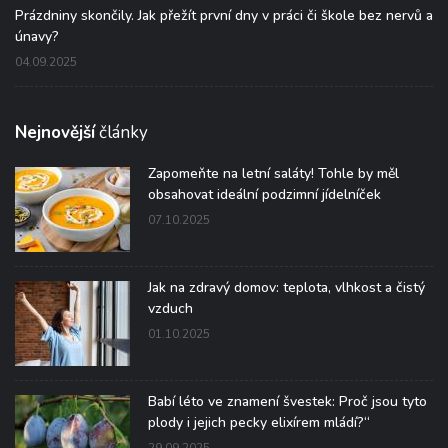
Prázdniny skončily. Jak přežít první dny v práci či škole bez nervů a
únavy?
04.09.2025
Nejnovější
články
Zapomeňte na letní saláty! Tohle by měl
obsahovat ideální podzimní jídelníček
07.10.2025
Jak na zdravý domov: teplota, vlhkost a čistý
vzduch
01.10.2025
Babí léto ve znamení švestek: Proč jsou tyto
plody i jejich pecky elixírem mládí?“
29.09.2025