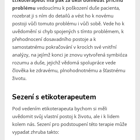
Etikoterapeut má pak za úkol dohledat příčinu
problému
vedoucímu k poškození duše pacienta,
rozebrat ji s ním do detailů a vést ho k novému
postoji vůči tomuto problému i vůči sobě. Vede ho k
uvědomění si chyb spojených s tímto problémem, k
přehodnocení dosavadního postoje a k
samostatnému pokračování v krocích své vnitřní
analýzy, na jejímž konci je znovu vytvořená symbióza
rozumu a duše, jejichž vědomá spolupráce vede
člověka ke zdravému, plnohodnotnému a šťastnému
životu.
Sezení s etikoterapeutem
Pod vedením etikoterapeuta bychom si měli
uvědomit svůj vlastní postoj k životu, ale i k lidem
kolem nás. Sezení pro podstoupení této terapie může
vypadat zhruba takto: