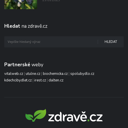
Hledat
na zdravě.cz
HLEDAT
Partnerské
weby
vitalweb.cz
|
utulne.cz
|
biochemicka.cz
|
spolubydlo.cz
kdechcibydlet.cz
|
irest.cz
|
dalten.cz