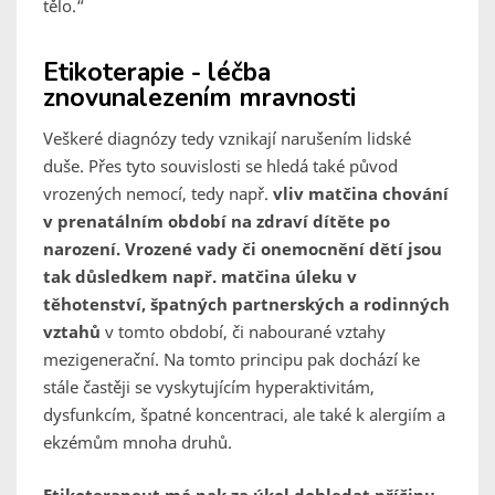
tělo.“
Etikoterapie - léčba
znovunalezením mravnosti
Veškeré diagnózy tedy vznikají narušením lidské
duše. Přes tyto souvislosti se hledá také původ
vrozených nemocí, tedy např.
vliv matčina chování
v prenatálním období na zdraví dítěte po
narození. Vrozené vady či onemocnění dětí jsou
tak důsledkem např. matčina úleku v
těhotenství, špatných partnerských a rodinných
vztahů
v tomto období, či nabourané vztahy
mezigenerační. Na tomto principu pak dochází ke
stále častěji se vyskytujícím hyperaktivitám,
dysfunkcím, špatné koncentraci, ale také k alergiím a
ekzémům mnoha druhů.