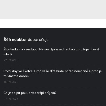
Šéfredaktor
doporučuje
Žloutenka na vzestupu: Nemoc špinavých rukou ohrožuje hlavně
mladé
22.09.2025
První dny ve školce: Proč vaše dítě bude pořád nemocné a proč je
to vlastně dobře?
16.09.2025
Co jíst a pít pokud vás trápí průjem?
07.09.2025