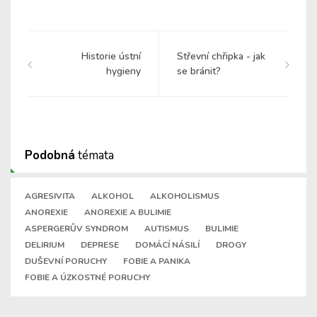
Historie ústní
Střevní chřipka - jak
hygieny
se bránit?
Podobná
témata
AGRESIVITA
ALKOHOL
ALKOHOLISMUS
ANOREXIE
ANOREXIE A BULIMIE
ASPERGERŮV SYNDROM
AUTISMUS
BULIMIE
DELIRIUM
DEPRESE
DOMÁCÍ NÁSILÍ
DROGY
DUŠEVNÍ PORUCHY
FOBIE A PANIKA
FOBIE A ÚZKOSTNÉ PORUCHY