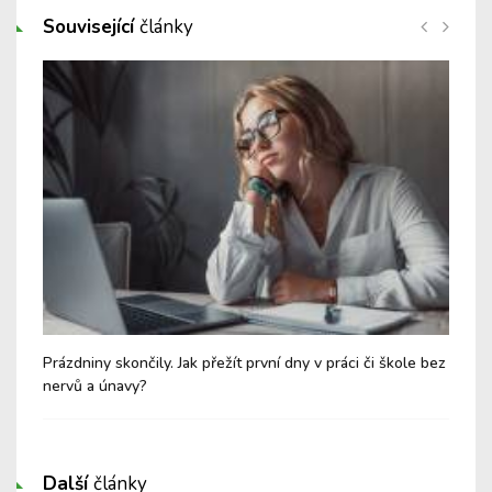
Související
články
eho
Prázdniny skončily. Jak přežít první dny v práci či škole bez
Náv
nervů a únavy?
nez
Další
články