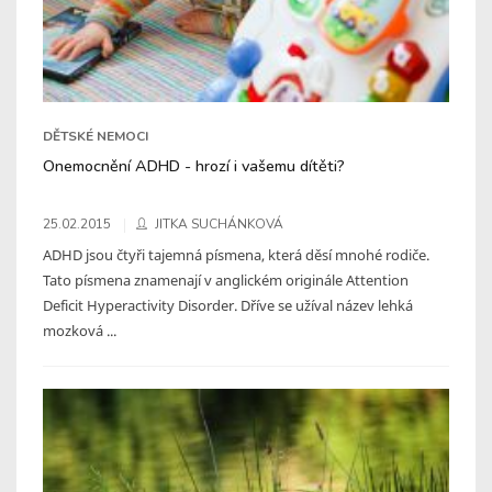
DĚTSKÉ NEMOCI
Onemocnění ADHD - hrozí i vašemu dítěti?
25.02.2015
JITKA SUCHÁNKOVÁ
ADHD jsou čtyři tajemná písmena, která děsí mnohé rodiče.
Tato písmena znamenají v anglickém originále Attention
Deficit Hyperactivity Disorder. Dříve se užíval název lehká
mozková ...