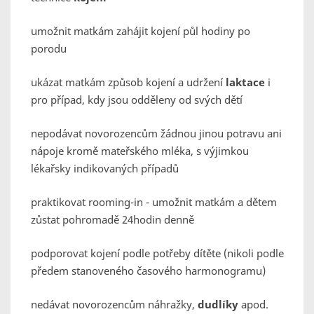
umožnit matkám zahájit kojení půl hodiny po
porodu
ukázat matkám způsob kojení a udržení
laktace
i
pro případ, kdy jsou odděleny od svých dětí
nepodávat novorozencům žádnou jinou potravu ani
nápoje kromě mateřského mléka, s výjimkou
lékařsky indikovaných případů
praktikovat rooming-in - umožnit matkám a dětem
zůstat pohromadě 24hodin denně
podporovat kojení podle potřeby dítěte (nikoli podle
předem stanoveného časového harmonogramu)
nedávat novorozencům náhražky,
dudlíky
apod.