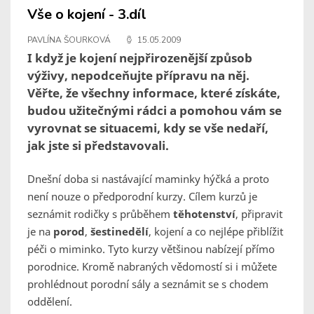
Vše o kojení - 3.díl
PAVLÍNA ŠOURKOVÁ
15.05.2009
I když je kojení nejpřirozenější způsob
výživy, nepodceňujte přípravu na něj.
Věřte, že všechny informace, které získáte,
budou užitečnými rádci a pomohou vám se
vyrovnat se situacemi, kdy se vše nedaří,
jak jste si představovali.
Dnešní doba si nastávající maminky hýčká a proto
není nouze o předporodní kurzy. Cílem kurzů je
seznámit rodičky s průběhem
těhotenství
, připravit
je na
porod
,
šestinedělí
, kojení a co nejlépe přiblížit
péči o miminko. Tyto kurzy většinou nabízejí přímo
porodnice. Kromě nabraných vědomostí si i můžete
prohlédnout porodní sály a seznámit se s chodem
oddělení.