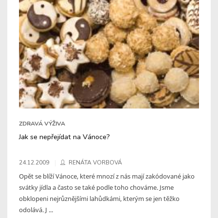
ZDRAVÁ VÝŽIVA
Jak se nepřejídat na Vánoce?
24.12.2009
RENÁTA VORBOVÁ
Opět se blíží Vánoce, které mnozí z nás mají zakódované jako
svátky jídla a často se také podle toho chováme. Jsme
obklopeni nejrůznějšími lahůdkámi, kterým se jen těžko
odolává. J ...