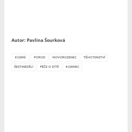
Autor: Pavlína Šourková
KOJENÍ
POROD
NOVOROZENEC
TĚHOTENSTVÍ
ŠESTINEDĚLÍ
PÉČE O DÍTĚ
KOJENEC