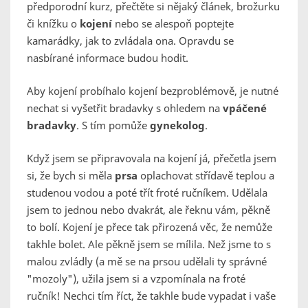
předporodní kurz, přečtěte si nějaký článek, brožurku
či knížku o
kojení
nebo se alespoň poptejte
kamarádky, jak to zvládala ona. Opravdu se
nasbírané informace budou hodit.
Aby kojení probíhalo kojení bezproblémově, je nutné
nechat si vyšetřit bradavky s ohledem na
vpáčené
bradavky
. S tím pomůže
gynekolog
.
Když jsem se připravovala na kojení já, přečetla jsem
si, že bych si měla
prsa
oplachovat střídavě teplou a
studenou vodou a poté třít froté ručníkem. Udělala
jsem to jednou nebo dvakrát, ale řeknu vám, pěkně
to bolí. Kojení je přece tak přirozená věc, že nemůže
takhle bolet. Ale pěkně jsem se mílila. Než jsme to s
malou zvládly (a mě se na prsou udělali ty správné
"mozoly"), užila jsem si a vzpomínala na froté
ručník! Nechci tím říct, že takhle bude vypadat i vaše