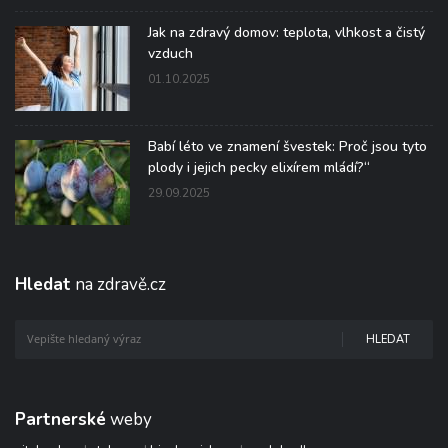
Jak na zdravý domov: teplota, vlhkost a čistý
vzduch
01.10.2025
Babí léto ve znamení švestek: Proč jsou tyto
plody i jejich pecky elixírem mládí?“
29.09.2025
Hledat
na zdravě.cz
HLEDAT
Partnerské
weby