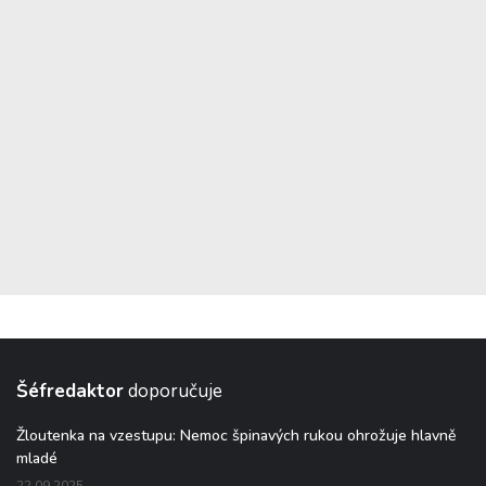
Šéfredaktor
doporučuje
Žloutenka na vzestupu: Nemoc špinavých rukou ohrožuje hlavně
mladé
22.09.2025