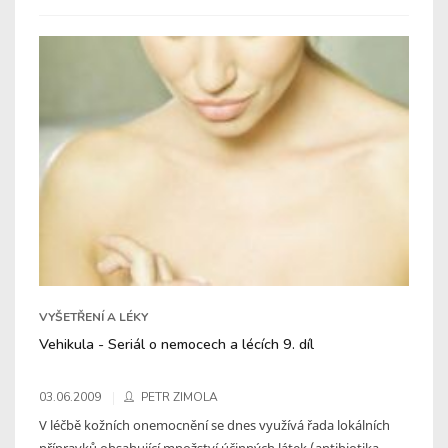
VYŠETŘENÍ A LÉKY
Vehikula - Seriál o nemocech a lécích 9. díl
03.06.2009
PETR ZIMOLA
V léčbě kožních onemocnění se dnes využívá řada lokálních
přípravků obsahující množství účinných látek (antibiotika,