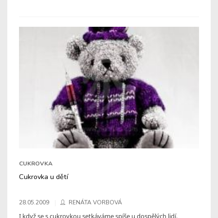
CUKROVKA
Cukrovka u dětí
28.05.2009
RENÁTA VORBOVÁ
I když se s cukrovkou setkáváme spíše u dospělých lidí,