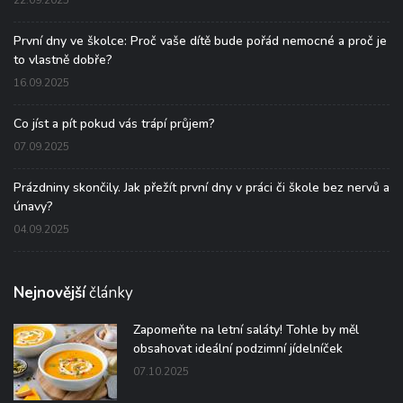
První dny ve školce: Proč vaše dítě bude pořád nemocné a proč je
to vlastně dobře?
16.09.2025
Co jíst a pít pokud vás trápí průjem?
07.09.2025
Prázdniny skončily. Jak přežít první dny v práci či škole bez nervů a
únavy?
04.09.2025
Nejnovější
články
Zapomeňte na letní saláty! Tohle by měl
obsahovat ideální podzimní jídelníček
07.10.2025