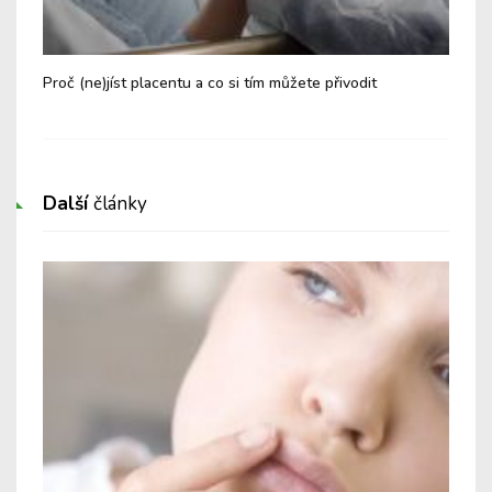
Proč (ne)jíst placentu a co si tím můžete přivodit
Co 
Další
články