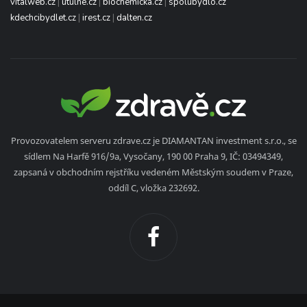
vitalweb.cz
|
utulne.cz
|
biochemicka.cz
|
spolubydlo.cz
kdechcibydlet.cz
|
irest.cz
|
dalten.cz
Provozovatelem serveru zdrave.cz je DIAMANTAN investment s.r.o., se
sídlem Na Harfě 916/9a, Vysočany, 190 00 Praha 9, IČ: 03494349,
zapsaná v obchodním rejstříku vedeném Městským soudem v Praze,
oddíl C, vložka 232692.