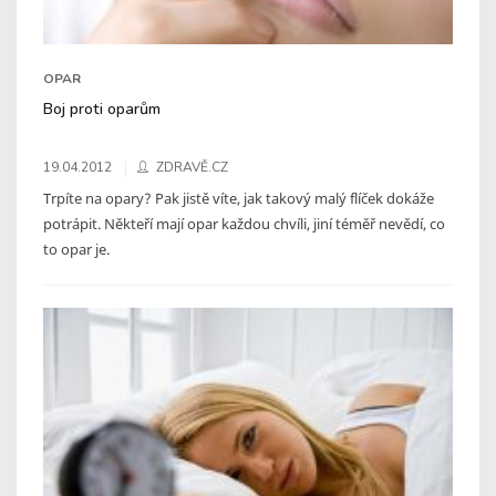
OPAR
Boj proti oparům
19.04.2012
ZDRAVĚ.CZ
Trpíte na opary? Pak jistě víte, jak takový malý flíček dokáže
potrápit. Někteří mají opar každou chvíli, jiní téměř nevědí, co
to opar je.