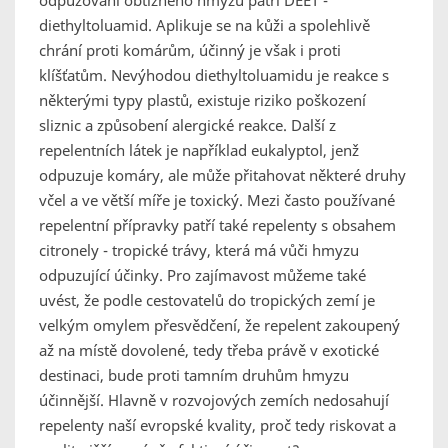
odpuzování obtížného hmyzu patří DEET -
diethyltoluamid. Aplikuje se na kůži a spolehlivě
chrání proti komárům, účinný je však i proti
klíšťatům. Nevýhodou diethyltoluamidu je reakce s
některými typy plastů, existuje riziko poškození
sliznic a způsobení alergické reakce. Další z
repelentních látek je například eukalyptol, jenž
odpuzuje komáry, ale může přitahovat některé druhy
včel a ve větší míře je toxický. Mezi často používané
repelentní přípravky patří také repelenty s obsahem
citronely - tropické trávy, která má vůči hmyzu
odpuzující účinky. Pro zajímavost můžeme také
uvést, že podle cestovatelů do tropických zemí je
velkým omylem přesvědčení, že repelent zakoupený
až na místě dovolené, tedy třeba právě v exotické
destinaci, bude proti tamním druhům hmyzu
účinnější. Hlavně v rozvojových zemích nedosahují
repelenty naší evropské kvality, proč tedy riskovat a