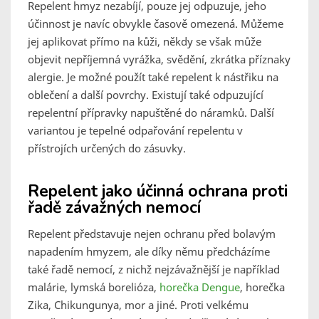
Repelent hmyz nezabíjí, pouze jej odpuzuje, jeho
účinnost je navíc obvykle časově omezená. Můžeme
jej aplikovat přímo na kůži, někdy se však může
objevit nepříjemná vyrážka, svědění, zkrátka příznaky
alergie. Je možné použít také repelent k nástřiku na
oblečení a další povrchy. Existují také odpuzující
repelentní přípravky napuštěné do náramků. Další
variantou je tepelné odpařování repelentu v
přístrojích určených do zásuvky.
Repelent jako účinná ochrana proti
řadě závažných nemocí
Repelent představuje nejen ochranu před bolavým
napadením hmyzem, ale díky němu předcházíme
také řadě nemocí, z nichž nejzávažnější je například
malárie, lymská borelióza,
horečka Dengue
, horečka
Zika, Chikungunya, mor a jiné. Proti velkému