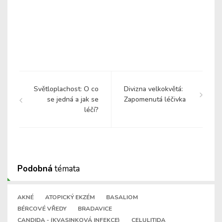
Světloplachost: O co
Divizna velkokvětá:
se jedná a jak se
Zapomenutá léčivka
léčí?
Podobná
témata
AKNÉ
ATOPICKÝ EKZÉM
BASALIOM
BÉRCOVÉ VŘEDY
BRADAVICE
CANDIDA - (KVASINKOVÁ INFEKCE)
CELULITIDA