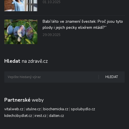
01.10.2025
Babí léto ve znamení švestek: Proč jsou tyto
plody i jejich pecky elixírem mládí?“
29.09.2025
Hledat
na zdravě.cz
HLEDAT
Partnerské
weby
vitalweb.cz
|
utulne.cz
|
biochemicka.cz
|
spolubydlo.cz
kdechcibydlet.cz
|
irest.cz
|
dalten.cz