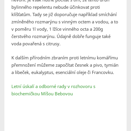
bylinného repelentu nebude účinkovat proti
klíšťatům. Tady se již doporučuje například smíchání
zmíněného rozmarýnu s vinným octem a vodou, a to
v poměru 1l vody, 1 lžíce vinného octa a 200g
čerstvého rozmarýnu. Údajně dobře funguje také
voda povařená s citrusy.
K dalším přírodním zbraním proti letnímu komářímu
přemnožení můžeme započítat česnek a pivo, tymián
a libeček, eukalyptus, esenciální oleje či Francovku.
Letní úskalí a odborné rady v rozhovoru s
biochemičkou Míšou Bebovou