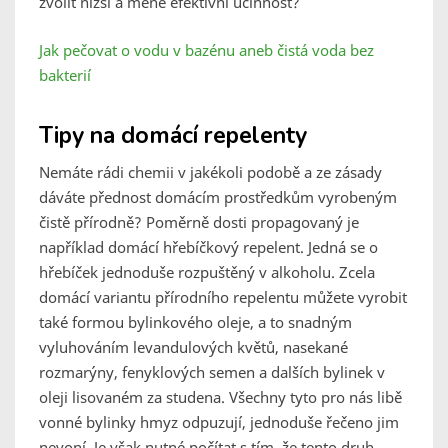
zvolit nižší a méně efektivní účinnost?
Jak pečovat o vodu v bazénu aneb čistá voda bez
bakterií
Tipy na domácí repelenty
Nemáte rádi chemii v jakékoli podobě a ze zásady
dáváte přednost domácím prostředkům vyrobeným
čistě přírodně? Poměrně dosti propagovaný je
například domácí hřebíčkový repelent. Jedná se o
hřebíček jednoduše rozpuštěný v alkoholu. Zcela
domácí variantu přírodního repelentu můžete vyrobit
také formou bylinkového oleje, a to snadným
vyluhováním levandulových květů, nasekané
rozmarýny, fenyklových semen a dalších bylinek v
oleji lisovaném za studena. Všechny tyto pro nás libě
vonné bylinky hmyz odpuzují, jednoduše řečeno jim
nevoní. Je však nutné počítat s tím, že tento druh