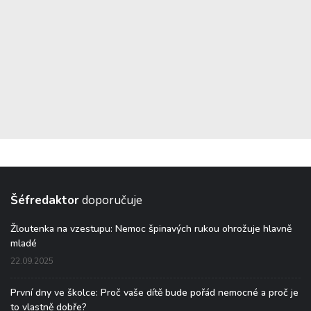
Šéfredaktor
doporučuje
Žloutenka na vzestupu: Nemoc špinavých rukou ohrožuje hlavně
mladé
22.09.2025
První dny ve školce: Proč vaše dítě bude pořád nemocné a proč je
to vlastně dobře?