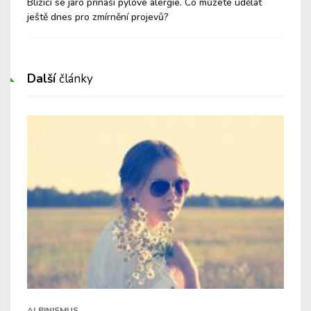
Blížící se jaro přináší pylové alergie. Co můžete udělat
Hen
ještě dnes pro zmírnění projevů?
Prá
Další
články
ALBINISMUS