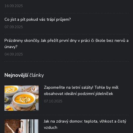
16.09.2025
Co jíst a pít pokud vás trápí průjem?
07.09.2025
Prázdniny skončily. Jak přežít první dny v práci či škole bez nervů a
únavy?
04.09.2025
Nejnovější
články
Zapomeňte na letní saláty! Tohle by měl
obsahovat ideální podzimní jídelníček
07.10.2025
Jak na zdravý domov: teplota, vlhkost a čistý
vzduch