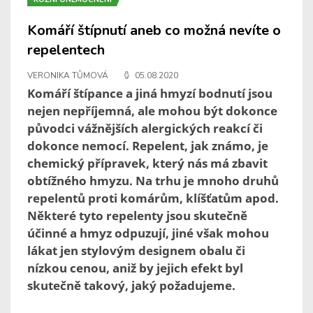
Komáří štípnutí aneb co možná nevíte o
repelentech
VERONIKA TŮMOVÁ
05.08.2020
Komáří štípance a jiná hmyzí bodnutí jsou
nejen nepříjemná, ale mohou být dokonce
původci vážnějších alergických reakcí či
dokonce nemocí. Repelent, jak známo, je
chemický přípravek, který nás má zbavit
obtížného hmyzu. Na trhu je mnoho druhů
repelentů proti komárům, klíšťatům apod.
Některé tyto repelenty jsou skutečně
účinné a hmyz odpuzují, jiné však mohou
lákat jen stylovým designem obalu či
nízkou cenou, aniž by jejich efekt byl
skutečně takový, jaký požadujeme.