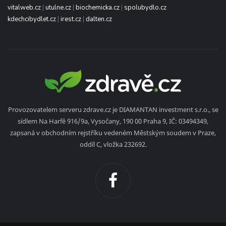
vitalweb.cz
|
utulne.cz
|
biochemicka.cz
|
spolubydlo.cz
kdechcibydlet.cz
|
irest.cz
|
dalten.cz
Provozovatelem serveru zdrave.cz je DIAMANTAN investment s.r.o., se
sídlem Na Harfě 916/9a, Vysočany, 190 00 Praha 9, IČ: 03494349,
zapsaná v obchodním rejstříku vedeném Městským soudem v Praze,
oddíl C, vložka 232692.