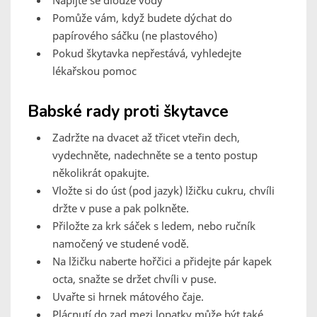
Napijte se dlouze vody
Pomůže vám, když budete dýchat do
papírového sáčku (ne plastového)
Pokud škytavka nepřestává, vyhledejte
lékařskou pomoc
Babské rady proti škytavce
Zadržte na dvacet až třicet vteřin dech,
vydechněte, nadechněte se a tento postup
několikrát opakujte.
Vložte si do úst (pod jazyk) lžičku cukru, chvíli
držte v puse a pak polkněte.
Přiložte za krk sáček s ledem, nebo ručník
namočený ve studené vodě.
Na lžičku naberte hořčici a přidejte pár kapek
octa, snažte se držet chvíli v puse.
Uvařte si hrnek mátového čaje.
Plácnutí do zad mezi lopatky může být také