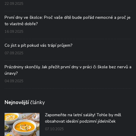
22.09.2025
První dny ve školce: Proč vaše dítě bude pořád nemocné a proč je
to vlastně dobře?
16.09.2025
Co jíst a pít pokud vás trápí průjem?
07.09.2025
Prázdniny skončily. Jak přežít první dny v práci či škole bez nervů a
únavy?
04.09.2025
Nejnovější
články
Zapomeňte na letní saláty! Tohle by měl
obsahovat ideální podzimní jídelníček
07.10.2025