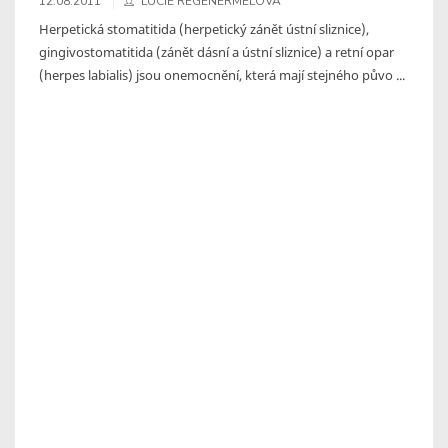
12.08.2011
LUCIE REGENERMELOVÁ
Herpetická stomatitida (herpetický zánět ústní sliznice),
gingivostomatitida (zánět dásní a ústní sliznice) a retní opar
(herpes labialis) jsou onemocnění, která mají stejného půvo ...