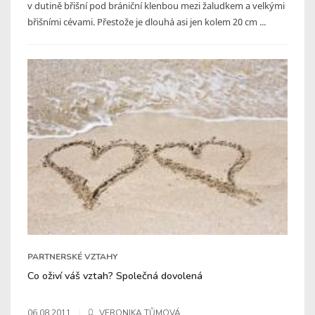
v dutině břišní pod brániční klenbou mezi žaludkem a velkými
břišními cévami. Přestože je dlouhá asi jen kolem 20 cm ...
PARTNERSKÉ VZTAHY
Co oživí váš vztah? Společná dovolená
06.08.2011
VERONIKA TŮMOVÁ