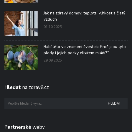
Jak na zdravý domov: teplota, vlhkost a čistý
vzduch
01.10.2025
Babí léto ve znamení švestek: Proč jsou tyto
plody i jejich pecky elixírem mládí?“
29.09.2025
Hledat
na zdravě.cz
HLEDAT
Partnerské
weby