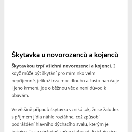
Škytavka u novorozenců a kojenců
Škytavkou trpí všichni novorozenci a kojenci.
I
když může být škytání pro miminko velmi
nepříjemné, jelikož trvá moc dlouho a často narušuje
i jeho krmení, jde o běžnou věc a není důvod k
obavám.
Ve většině případů škytavka vzniká tak, že se žaludek
s příjmem jídla náhle roztáhne, což způsobí
podráždění hlavního dýchacího svalu, kterým je
bránice. Ta se následně začne stahovat. Existuje sice