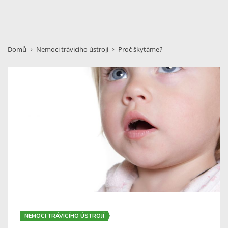
Domů
Nemoci trávicího ústrojí
Proč škytáme?
NEMOCI TRÁVICÍHO ÚSTROJÍ