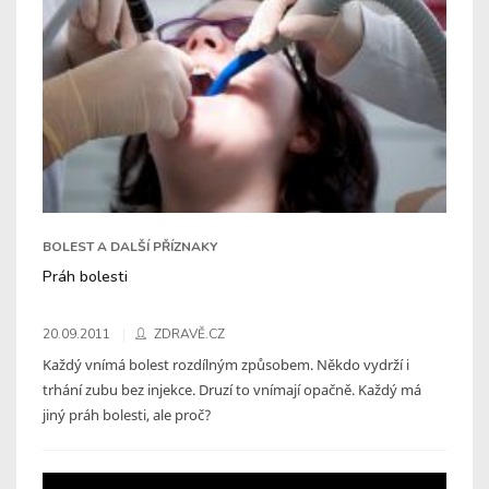
BOLEST A DALŠÍ PŘÍZNAKY
Práh bolesti
20.09.2011
ZDRAVĚ.CZ
Každý vnímá bolest rozdílným způsobem. Někdo vydrží i
trhání zubu bez injekce. Druzí to vnímají opačně. Každý má
jiný práh bolesti, ale proč?