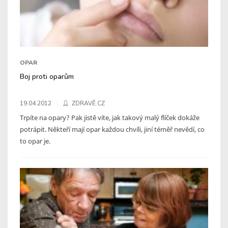
OPAR
Boj proti oparům
19.04.2012
ZDRAVĚ.CZ
Trpíte na opary? Pak jistě víte, jak takový malý flíček dokáže
potrápit. Někteří mají opar každou chvíli, jiní téměř nevědí, co
to opar je.