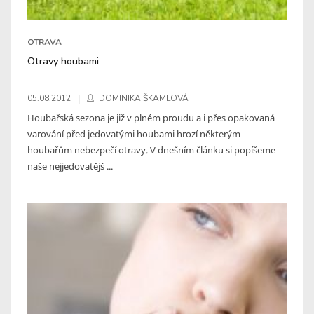
OTRAVA
Otravy houbami
05.08.2012
DOMINIKA ŠKAMLOVÁ
Houbařská sezona je již v plném proudu a i přes opakovaná
varování před jedovatými houbami hrozí některým
houbařům nebezpečí otravy. V dnešním článku si popíšeme
naše nejjedovatějš ...