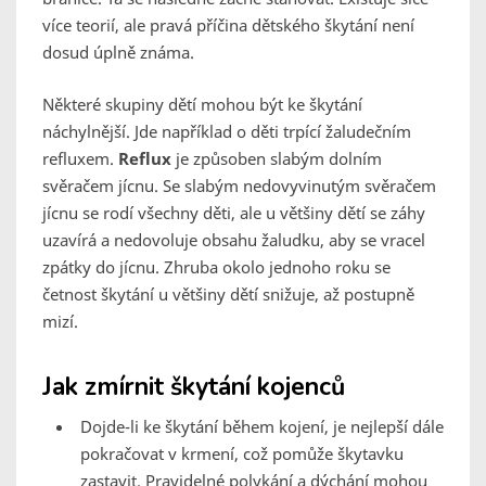
více teorií, ale pravá příčina dětského škytání není
dosud úplně známa.
Některé skupiny dětí mohou být ke škytání
náchylnější. Jde například o děti trpící žaludečním
refluxem.
Reflux
je způsoben slabým dolním
svěračem jícnu. Se slabým nedovyvinutým svěračem
jícnu se rodí všechny děti, ale u většiny dětí se záhy
uzavírá a nedovoluje obsahu žaludku, aby se vracel
zpátky do jícnu. Zhruba okolo jednoho roku se
četnost škytání u většiny dětí snižuje, až postupně
mizí.
Jak zmírnit škytání kojenců
Dojde-li ke škytání během kojení, je nejlepší dále
pokračovat v krmení, což pomůže škytavku
zastavit. Pravidelné polykání a dýchání mohou