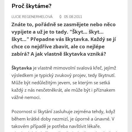
Proč škytáme?
LUCIE REGENERMELOVÁ
05.08.2011
Znáte to, pořádně se zasmějete nebo něco
vypijete a už je to tady. "Škyt… škyt…
škyt…" Přepadne vás škytavka. Každý se jí
chce co nejdříve zbavit, ale co nejlépe
zabírá? A jak vlastně škytavka vzniká?
Škytavka
je vlastně mimovolní svalová křeč, jejímž
výsledkem je typický zvukový projev, tedy škytnutí.
Může být nedůležitým jevem, se kterým se setká
každý z nás nesčetněkrát, ale může být i příznakem
vážné nemoci.
Pozornost si škytání zasluhuje zejména tehdy, když
během krátké doby nezmizí, je úporné a únavné. V
takovém případě je potřeba navštívit lékaře.