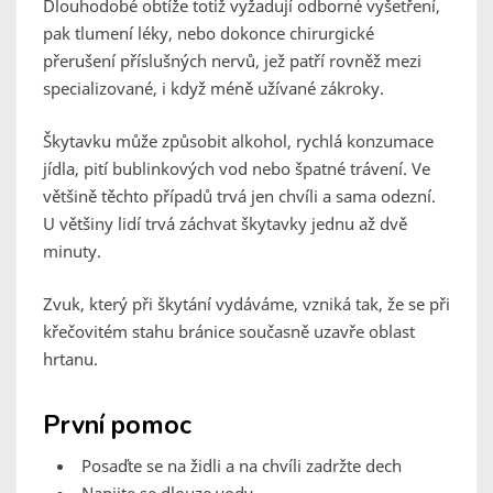
Dlouhodobé obtíže totiž vyžadují odborné vyšetření,
pak tlumení léky, nebo dokonce chirurgické
přerušení příslušných nervů, jež patří rovněž mezi
specializované, i když méně užívané zákroky.
Škytavku může způsobit alkohol, rychlá konzumace
jídla, pití bublinkových vod nebo špatné trávení. Ve
většině těchto případů trvá jen chvíli a sama odezní.
U většiny lidí trvá záchvat škytavky jednu až dvě
minuty.
Zvuk, který při škytání vydáváme, vzniká tak, že se při
křečovitém stahu bránice současně uzavře oblast
hrtanu.
První pomoc
Posaďte se na židli a na chvíli zadržte dech