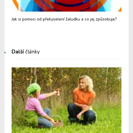
Jak si pomoci od překyselení žaludku a co jej způsobuje?
Buď
spo
Další
články