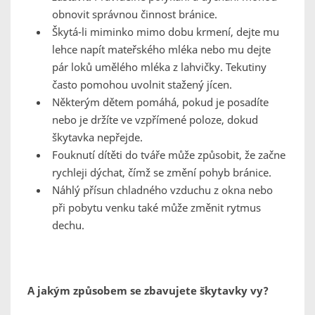
obnovit správnou činnost bránice.
Škytá-li miminko mimo dobu krmení, dejte mu
lehce napít mateřského mléka nebo mu dejte
pár loků umělého mléka z lahvičky. Tekutiny
často pomohou uvolnit stažený jícen.
Některým dětem pomáhá, pokud je posadíte
nebo je držíte ve vzpřímené poloze, dokud
škytavka nepřejde.
Fouknutí dítěti do tváře může způsobit, že začne
rychleji dýchat, čímž se změní pohyb bránice.
Náhlý přísun chladného vzduchu z okna nebo
při pobytu venku také může změnit rytmus
dechu.
A jakým způsobem se zbavujete škytavky vy?