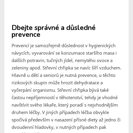
Dbejte správné a důsledné
prevence
Prevencí je samozřejmě důslednost v hygienických
návycích, vyvarování se konzumace staršího masa i
dalších potravin, tučných jídel, nemytého ovoce a
zeleniny apod. Střevní chřipka se navíc šíří vzduchem.
Hlavně u dětí a seniorů je nutná prevence, u těchto
rizikových skupin může hrozit dehydratace a
vyčerpání organismu. Střevní chřipka bývá také
častou nepříjemností v těhotenství, tehdy je vhodné
navštívit svého lékaře, který poradí s nejvhodnějším
druhem léčby. V jiných případech léčba obvykle
spočívá především v nasazení přísné diety až jedno či
dvoudenní hladovky, v nutných případech pak