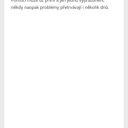
Pomoci může už první a jen jedno vyprázdnění,
někdy naopak problémy přetrvávají i několik dnů.