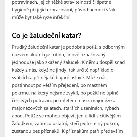
potravinách, jejich těžké stravitelnosti či špatné
hygieně při jejich zpracování, původ nemoci však
může být také ryze infekční.
Co je žaludeční katar?
Prudký žaludeční katar je podobná potíž, s odborným
názvem akutní gastritida, lidově označovaný
jednoduše jako zkažený žaludek. K němu dospěl snad
každý z nás, když ne jindy, tak určitě například o
svátcích a při nějaké bujaré oslavě. Může nás
postihnout po větším přejedení, po mastném
pokrmu, na který nejsme zvyklí, po požití ne úplně
čerstvých potravin, po mletém mase, majonéze a
majonézových salátech, starších uzeninách, rybách
apod. Potíže se mohou objevit jen u lidí s citlivějším
žaludkem, zatímco ostatní, kteří jedli stejný pokrm,
zůstanou bez příznaků. K příznakům patří především