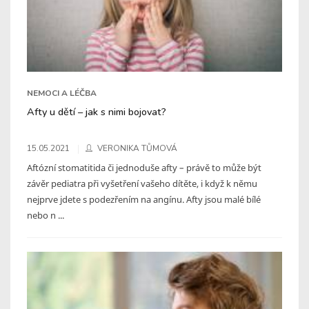
NEMOCI A LÉČBA
Afty u dětí – jak s nimi bojovat?
15.05.2021
VERONIKA TŮMOVÁ
Aftózní stomatitida či jednoduše afty – právě to může být
závěr pediatra při vyšetření vašeho dítěte, i když k němu
nejprve jdete s podezřením na angínu. Afty jsou malé bílé
nebo n ...