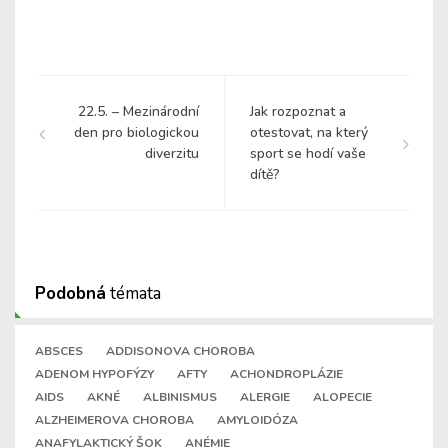
22.5. – Mezinárodní
Jak rozpoznat a
den pro biologickou
otestovat, na který
diverzitu
sport se hodí vaše
dítě?
Podobná
témata
ABSCES
ADDISONOVA CHOROBA
ADENOM HYPOFÝZY
AFTY
ACHONDROPLÁZIE
AIDS
AKNÉ
ALBINISMUS
ALERGIE
ALOPECIE
ALZHEIMEROVA CHOROBA
AMYLOIDÓZA
ANAFYLAKTICKÝ ŠOK
ANÉMIE