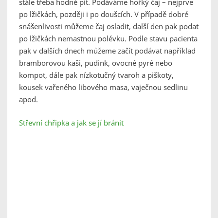
stále třeba hodně pít. Podáváme hořký čaj – nejprve
po lžičkách, později i po doušcích. V případě dobré
snášenlivosti můžeme čaj osladit, další den pak podat
po lžičkách nemastnou polévku. Podle stavu pacienta
pak v dalších dnech můžeme začít podávat například
bramborovou kaši, pudink, ovocné pyré nebo
kompot, dále pak nízkotučný tvaroh a piškoty,
kousek vařeného libového masa, vaječnou sedlinu
apod.
Střevní chřipka a jak se jí bránit