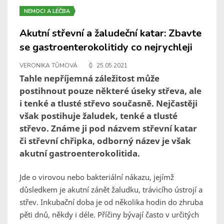
NEMOCI A LÉČBA
Akutní střevní a žaludeční katar: Zbavte
se gastroenterokolitidy co nejrychleji
VERONIKA TŮMOVÁ
25.05.2021
Tahle nepříjemná záležitost může
postihnout pouze některé úseky střeva, ale
i tenké a tlusté střevo současně. Nejčastěji
však postihuje žaludek, tenké a tlusté
střevo. Známe ji pod názvem střevní katar
či střevní chřipka, odborný název je však
akutní gastroenterokolitida.
Jde o virovou nebo bakteriální nákazu, jejímž
důsledkem je akutní zánět žaludku, trávicího ústrojí a
střev. Inkubační doba je od několika hodin do zhruba
pěti dnů, někdy i déle. Příčiny bývají často v určitých