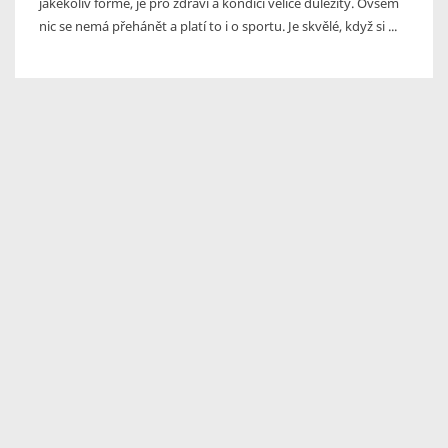
jakékoliv formě, je pro zdraví a kondici velice důležitý. Ovšem
nic se nemá přehánět a platí to i o sportu. Je skvělé, když si ...