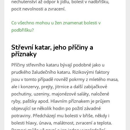
nechutenství až odpor k jídlu, bolest v nadbříšku,
pocit nevolnosti a zvracení.
Co všechno mohou u žen znamenat bolesti v
podbřišku?
Střevní katar, jeho příčiny a
příznaky
Příčiny střevního kataru bývají podobné jako u
prudkého žaludečního kataru. Rizikovými faktory
jsou v tomto případě rovněž pokrmy z mletého masa,
ale i konzervy, prejty, jitrnice a další zabijačkové
pochutiny, uzeniny, majonézové saláty, naložené
ryby, paštiky apod. Hlavním příznakem je průjem
objevující se několik hodin po požití závadné
potraviny. Předcházejí mu bolesti v břiše, někdy i
bolesti hlavy, únava, malátnost, zvracení a teplota.