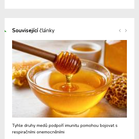
Související
články
é a
Tyhle druhy medů podpoří imunitu pomohou bojovat s
Nev
respiračními onemocněními
Cu