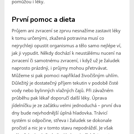
pomůžou i léky.
První pomoc a dieta
Průjem ani zvracení se zprvu nesnažíme zastavit léky
k tomu určenými, zkažená potravina musí co
nejrychleji opustit organismus a tělo samo nejlépe ví,
jak ji vypudit. Někdy dochází k neustálému nucení na
zvracení či samotnému zvracení, i když už je žaludek
naprosto prázdný, i průjmy mohou přetrvávat.
Můžeme si pak pomoci například živočišným uhlím.
Důležitý je dostatečný příjem tekutin v podobě čisté
vody nebo bylinných vlažných čajů. Při závažném
průběhu pak lékař doporučí další léky. Úprava
jídelníčku je ze začátku velmi jednoduchá – první dva
dny bude nejvhodnější úplná hladovka. Trávicí
systém si odpočine, střeva i žaludek se dokonale
pročistí a nic je v tomto stavu nepodráždí. Je však