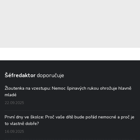
Šéfredaktor
doporučuje
Žloutenka na vzestupu: Nemoc špinavých rukou ohrožuje hlavně
mladé
22.09.2025
První dny ve školce: Proč vaše dítě bude pořád nemocné a proč je
to vlastně dobře?
16.09.2025