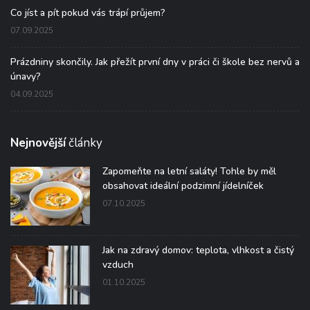
Co jíst a pít pokud vás trápí průjem?
07.09.2025
Prázdniny skončily. Jak přežít první dny v práci či škole bez nervů a
únavy?
04.09.2025
Nejnovější
články
Zapomeňte na letní saláty! Tohle by měl
obsahovat ideální podzimní jídelníček
07.10.2025
Jak na zdravý domov: teplota, vlhkost a čistý
vzduch
01.10.2025