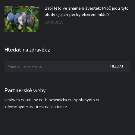
Babí léto ve znamení švestek: Proč jsou tyto
plody i jejich pecky elixírem mládí?“
29.09.2025
Hledat
na zdravě.cz
HLEDAT
Partnerské
weby
vitalweb.cz
|
utulne.cz
|
biochemicka.cz
|
spolubydlo.cz
kdechcibydlet.cz
|
irest.cz
|
dalten.cz