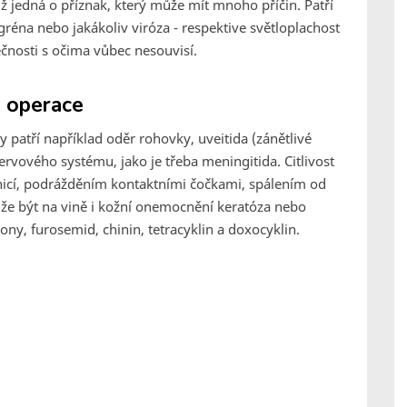
iž jedná o příznak, který může mít mnoho příčin. Patří
gréna nebo jakákoliv viróza - respektive světloplachost
nosti s očima vůbec nesouvisí.
i operace
patří například oděr rohovky, uveitida (zánětlivé
rvového systému, jako je třeba meningitida. Citlivost
tnicí, podrážděním kontaktními čočkami, spálením od
ůže být na vině i kožní onemocnění keratóza nebo
dony, furosemid, chinin, tetracyklin a doxocyklin.