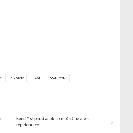
VY
MIGRÉNA
OČI
OČNÍ VADY
h
Komáří štípnutí aneb co možná nevíte o
repelentech