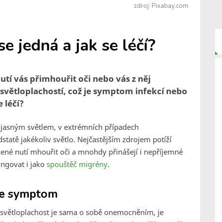
zdroj: Pixabay.com
e jedná a jak se léčí?
utí vás přimhouřit oči nebo vás z něj
světloplachostí, což je symptom infekcí nebo
 léčí?
 s jasným světlem, v extrémních případech
tatě jakékoliv světlo. Nejčastějším zdrojem potíží
žené nutí mhouřit oči a mnohdy přinášejí i nepříjemné
ungovat i jako
spouštěč migrény
.
ale symptom
e světloplachost je sama o sobě onemocněním, je