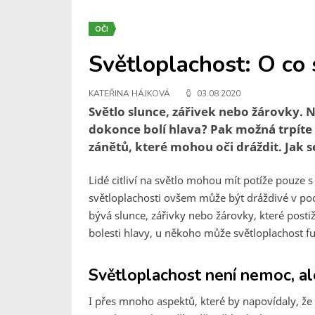
OČI
Světloplachost: O co s
KATEŘINA HÁJKOVÁ
03.08.2020
Světlo slunce, zářivek nebo žárovky. N
dokonce bolí hlava? Pak možná trpíte 
zánětů, které mohou oči dráždit. Jak se
Lidé citliví na světlo mohou mít potíže pouze
světloplachosti ovšem může být dráždivé v pods
bývá slunce, zářivky nebo žárovky, které posti
bolesti hlavy, u někoho může světloplachost f
Světloplachost není nemoc, 
I přes mnoho aspektů, které by napovídaly, ž