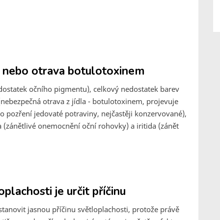
s nebo otrava botulotoxinem
edostatek očního pigmentu), celkový nedostatek barev
(nebezpečná otrava z jídla - botulotoxinem, projevuje
o pozření jedovaté potraviny, nejčastěji konzervované),
ida (zánětlivé onemocnění oční rohovky) a iritida (zánět
lachosti je určit příčinu
stanovit jasnou příčinu světloplachosti, protože právě