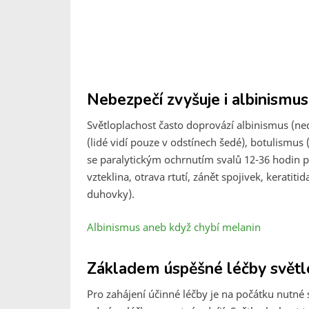
Nebezpečí zvyšuje i albinismu
Světloplachost často doprovází albinismus (n
(lidé vidí pouze v odstínech šedé), botulismus 
se paralytickým ochrnutím svalů 12-36 hodin p
vzteklina, otrava rtutí, zánět spojivek, keratit
duhovky).
Albinismus aneb když chybí melanin
Základem úspěšné léčby světlop
Pro zahájení účinné léčby je na počátku nutné 