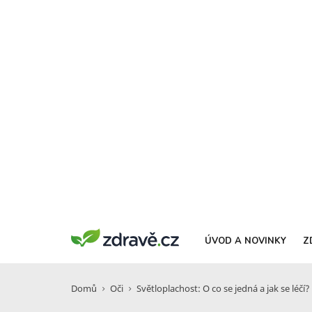
ÚVOD A NOVINKY
Z
Domů
Oči
Světloplachost: O co se jedná a jak se léčí?