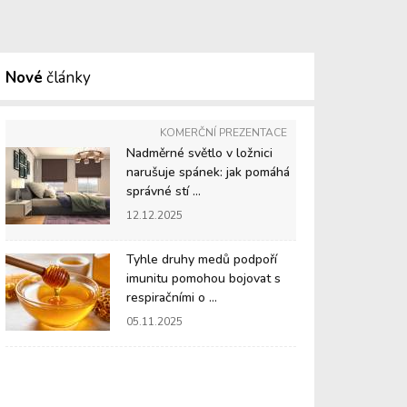
Nové
články
KOMERČNÍ PREZENTACE
Nadměrné světlo v ložnici
narušuje spánek: jak pomáhá
správné stí ...
12.12.2025
Tyhle druhy medů podpoří
imunitu pomohou bojovat s
respiračními o ...
05.11.2025