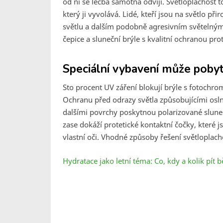
od ní se léčba samotná odvíjí. Světloplachost t
který ji vyvolává. Lidé, kteří jsou na světlo př
světlu a dalším podobně agresivním světelným
čepice a sluneční brýle s kvalitní ochranou pr
Speciální vybavení může pobyt 
Sto procent UV záření blokují brýle s fotoch
Ochranu před odrazy světla způsobujícími os
dalšími povrchy poskytnou polarizované slunečn
zase dokáží protetické kontaktní čočky, které 
vlastní oči. Vhodné způsoby řešení světloplach
Hydratace jako letní téma: Co, kdy a kolik pít