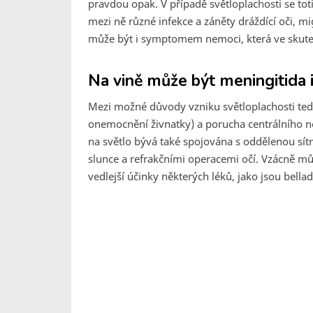
pravdou opak. V případě světloplachosti se tot
mezi ně různé infekce a záněty dráždící oči, mi
může být i symptomem nemoci, která ve skuteč
Na vině může být meningitida 
Mezi možné důvody vzniku světloplachosti tedy 
onemocnění živnatky) a porucha centrálního ne
na světlo bývá také spojována s oddělenou sí
slunce a refrakčními operacemi očí. Vzácně m
vedlejší účinky některých léků, jako jsou bella