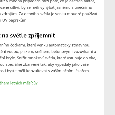
otiž v mnoha případech mizí poté, co je ošetřen faktor,
irozeně citliví, by se měli vyhýbat jasnému slunečnímu
 zdrojům. Za denního světla je venku moudré používat
oti UV paprskům.
na světle zpříjemnit
romními čočkami, které venku automaticky ztmavnou.
lnění vodou, pískem, sněhem, betonovými vozovkami a
í brýle. Snížit množství světla, které vstupuje do oka,
jsou speciálně zbarvené tak, aby vypadaly jako vaše
osti byste měli konzultovat s vaším očním lékařem.
 během letních měsíců?