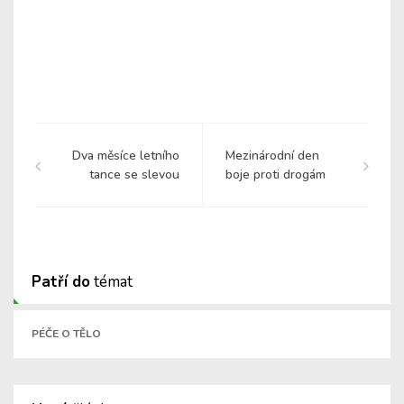
Dva měsíce letního
Mezinárodní den
tance se slevou
boje proti drogám
Patří do
témat
PÉČE O TĚLO