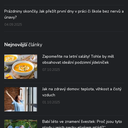
Prázdniny skončily. Jak přežít první dny v práci či škole bez nervů a
únavy?
04.09.2025
Nejnovější
články
Zapomeňte na letní saláty! Tohle by měl
obsahovat ideální podzimní jídelníček
07.10.2025
Jak na zdravý domov: teplota, vlhkost a čistý
vzduch
01.10.2025
Babí léto ve znamení švestek: Proč jsou tyto
plody i jejich pecky elixírem mládí?“