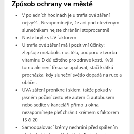
Způsob ochrany ve městě
V poledních hodinách je ultrafialové záření
nejvyšší. Nezapomínejte, že ani pod otevřeným
slunečníkem nejste chráněni stoprocentně
Noste brýle s UV faktorem
Ultrafialové záření má i pozitivní účinky:
zlepšuje metabolismus těla, podporuje tvorbu
vitaminu D důležitého pro zdravé kosti. Kvůli
tomu ale není třeba se opalovat, stačí krátká
procházka, kdy sluneční světlo dopadá na ruce a
obličej.
UVA záření pronikne i sklem, takže pokud v
jasném počasí cestujete autem či autobusem
nebo sedíte v kanceláři přímo u okna,
nezapomínejte pleť chránit krémem s faktorem
15 či 20.
Samoopalovací krémy nechrání před spálením