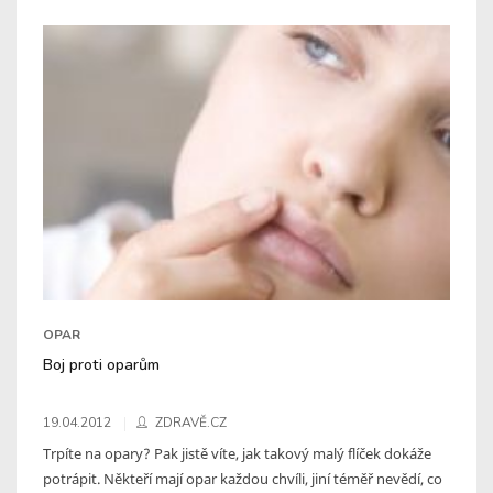
OPAR
Boj proti oparům
19.04.2012
ZDRAVĚ.CZ
Trpíte na opary? Pak jistě víte, jak takový malý flíček dokáže
potrápit. Někteří mají opar každou chvíli, jiní téměř nevědí, co