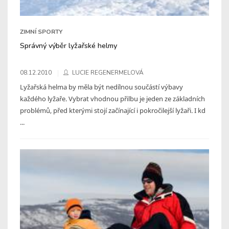
ZIMNÍ SPORTY
Správný výběr lyžařské helmy
08.12.2010
LUCIE REGENERMELOVÁ
Lyžařská helma by měla být nedílnou součástí výbavy
každého lyžaře. Vybrat vhodnou přilbu je jeden ze základních
problémů, před kterými stojí začínající i pokročilejší lyžaři. I kd
...