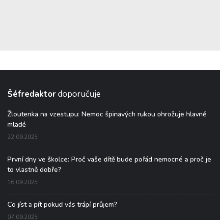
Šéfredaktor
doporučuje
Žloutenka na vzestupu: Nemoc špinavých rukou ohrožuje hlavně
mladé
22.09.2025
První dny ve školce: Proč vaše dítě bude pořád nemocné a proč je
to vlastně dobře?
16.09.2025
Co jíst a pít pokud vás trápí průjem?
07.09.2025