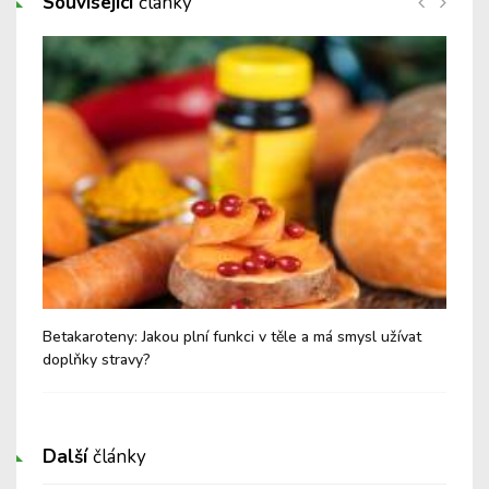
Související
články
Betakaroteny: Jakou plní funkci v těle a má smysl užívat
Let
doplňky stravy?
Další
články