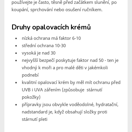
používejte je často, těsně před začátkem slunění, po
koupání, sprchování nebo osušení ručníkem.
Druhy opalovacích krémů
nízká ochrana má faktor 6-10
střední ochrana 10-30
vysoká je nad 30
nejvyšší bezpečí poskytuje faktor nad 50 - ten je
vhodný k moři a pro malé děti v jakémkoli
podnebí
kvalitní opalovací krém by měl mít ochranu před
UVB i UVA zářením (způsobuje stárnutí
pokožky)
přípravky jsou obvykle voděodolné, hydratační,
nadstandard je, když obsahují složky proti
stárnutí pleti