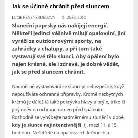
Jak se účinně chránit před sluncem
LUCIE REGENERMELOVÁ
25.06.2010
Sluneční paprsky nás nabíjejí energií.
Někteří jedinci vášnivě milují opalování, jiní
vyráží za outdoorovými sporty, na
zahrádky a chalupy, a při tom také
vystavují své tělo slunci. Aby opálení bylo
nejen krásné, ale i zdravé, je dobré vědět,
jak se před sluncem chránit.
Nadměrné vystavování se slunci je nebezpečné, když
nepoužíváte ochranné přípravky. Kromě nezbytných
krémů je důležitá také pokrývka hlavy a brýle, triko či
jiný oděv na ochranu ramen před spálením.
Rozhodně se vyhýbejte nadměrnému slunění v době,
kdy je slunce nejintenzivnější
, tj. mezi 11. a 15.
hodinou. Nešetřete na opalovacích krémech a