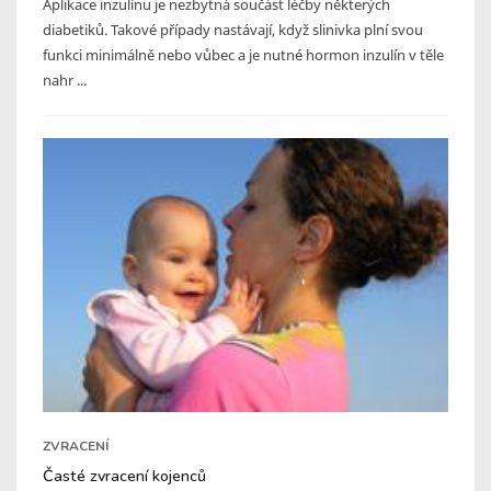
Aplikace inzulínu je nezbytná součást léčby některých
diabetiků. Takové případy nastávají, když slinivka plní svou
funkci minimálně nebo vůbec a je nutné hormon inzulín v těle
nahr ...
ZVRACENÍ
Časté zvracení kojenců