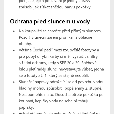
pleti, ale jejich používání je jediný zdravý
způsob, jak získat snědou barvu pokožky
Ochrana před sluncem u vody
Na koupališti se chraňte před přímým sluncem.
Pozor! Sluneční záření proniká i z oblačné
oblohy.
Většina Čechů patří mezi tzv. světlé fototypy a
pro pobyt u rybníka by si měli vystačit s filtry
střední ochrany, tedy s SPF 20 a 30. Sněhově
bílou pleť raději slunci nevystavujte vůbec, jedná
se o fototyp č. 1, který se stejně neopálí.
Sluneční paprsky odrážející se od povrchu vodní
hladiny mohou způsobit i popáleniny 2. stupně.
Nezapomeňte na to. Dosucha otřete pokožku po
koupání, kapičky vody na sebe přitahují
paprsky.
Velmi příjemné, ale nebezpečné je klimbání na