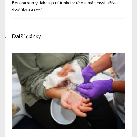
Betakaroteny: Jakou plní funkci v těle a má smysl užívat
Let
doplňky stravy?
Další
články