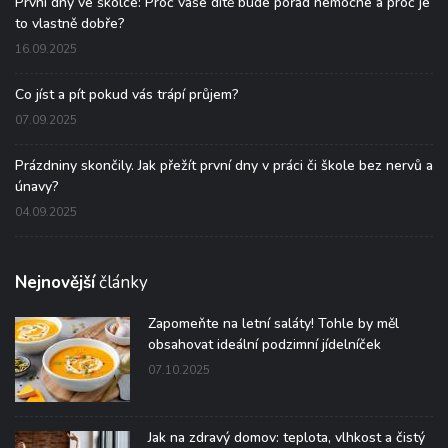
První dny ve školce: Proč vaše dítě bude pořád nemocné a proč je
to vlastně dobře?
16.09.2025
Co jíst a pít pokud vás trápí průjem?
07.09.2025
Prázdniny skončily. Jak přežít první dny v práci či škole bez nervů a
únavy?
04.09.2025
Nejnovější
články
Zapomeňte na letní saláty! Tohle by měl
obsahovat ideální podzimní jídelníček
07.10.2025
Jak na zdravý domov: teplota, vlhkost a čistý