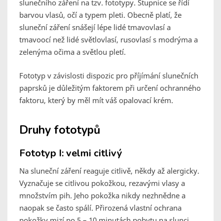
slunečního záření na tzv. fototypy. Stupnice se řídí
barvou vlasů, očí a typem pleti. Obecně platí, že
sluneční záření snášejí lépe lidé tmavovlasí a
tmavoocí než lidé světlovlasí, rusovlasí s modrýma a
zelenýma očima a světlou pletí.
Fototyp v závislosti dispozic pro příjímání slunečních
paprsků je důležitým faktorem při určení ochranného
faktoru, který by měl mít váš opalovací krém.
Druhy fototypů
Fototyp I: velmi citlivý
Na sluneční záření reaguje citlivě, někdy až alergicky.
Vyznačuje se citlivou pokožkou, rezavými vlasy a
množstvím pih. Jeho pokožka nikdy nezhnědne a
naopak se často spálí. Přirozená vlastní ochrana
pokožky mizí po 5 – 10 minutách pobytu na slunci.