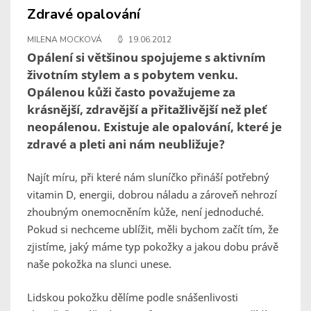
Zdravé opalování
MILENA MOCKOVÁ
19.06.2012
Opálení si většinou spojujeme s aktivním
životním stylem a s pobytem venku.
Opálenou kůži často považujeme za
krásnější, zdravější a přitažlivější než pleť
neopálenou. Existuje ale opalování, které je
zdravé a pleti ani nám neubližuje?
Najít míru, při které nám sluníčko přináší potřebný
vitamin D, energii, dobrou náladu a zároveň nehrozí
zhoubným onemocněním kůže, není jednoduché.
Pokud si nechceme ublížit, měli bychom začít tím, že
zjistíme, jaký máme typ pokožky a jakou dobu právě
naše pokožka na slunci unese.
Lidskou pokožku dělíme podle snášenlivosti