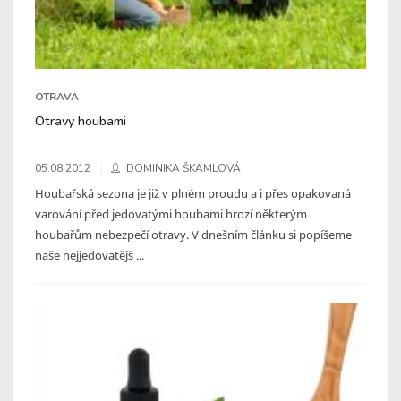
OTRAVA
Otravy houbami
05.08.2012
DOMINIKA ŠKAMLOVÁ
Houbařská sezona je již v plném proudu a i přes opakovaná
varování před jedovatými houbami hrozí některým
houbařům nebezpečí otravy. V dnešním článku si popíšeme
naše nejjedovatějš ...