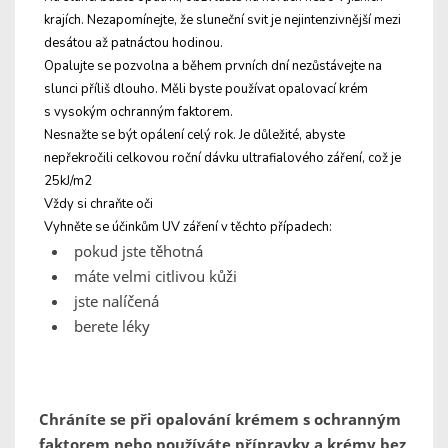
krajích. Nezapomínejte, že sluneční svit je nejintenzivnější mezi
desátou až patnáctou hodinou.
Opalujte se pozvolna a během prvních dní nezůstávejte na
slunci příliš dlouho. Měli byste používat opalovací krém
s vysokým ochranným faktorem.
Nesnažte se být opálení celý rok. Je důležité, abyste
nepřekročili celkovou roční dávku ultrafialového záření, což je
25kJ/m2
Vždy si chraňte oči
Vyhněte se účinkům UV záření v těchto případech:
pokud jste těhotná
máte velmi citlivou kůži
jste nalíčená
berete léky
Chráníte se při opalování krémem s ochranným
faktorem nebo používáte přípravky a krémy bez