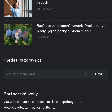
vzduch
01.10.2025
Babí léto ve znamení švestek: Proč jsou tyto
plody i jejich pecky elixírem mládí?“
29.09.2025
Hledat
na zdravě.cz
HLEDAT
Partnerské
weby
vitalweb.cz
|
utulne.cz
|
biochemicka.cz
|
spolubydlo.cz
kdechcibydlet.cz
|
irest.cz
|
dalten.cz