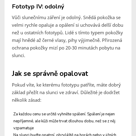
Fototyp IV: odolný
Vůči slunečnímu záření je odolný. Snědá pokožka se
velmi rychle opaluje a opálení si uchovává delší dobu
než u ostatních fototypů. Lidé s tímto typem pokožky
mají hnědé až černé vlasy, pihy výjimečně. Přirozená
ochrana pokožky mizí po 20-30 minutách pobytu na
slunci.
Jak se správně opalovat
Pokud víte, ke kterému fototypu patříte, máte dobrý
základ přežít na slunci ve zdraví. Důležité je dodržet
několik zásad:
Za každou cenu se určitě vyhněte spálení. Spálení je nejen
nepříjemné, ale kůži může trvat dlouhou dobu, než se z něj
vzpamatuje
Na slunci buďte opatrní, obzvláště na horách nebo v jižních