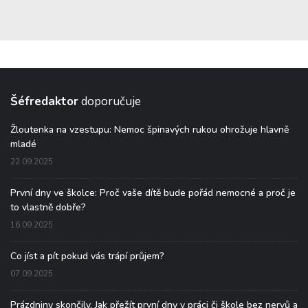
Šéfredaktor
doporučuje
Žloutenka na vzestupu: Nemoc špinavých rukou ohrožuje hlavně
mladé
22.09.2025
První dny ve školce: Proč vaše dítě bude pořád nemocné a proč je
to vlastně dobře?
16.09.2025
Co jíst a pít pokud vás trápí průjem?
07.09.2025
Prázdniny skončily. Jak přežít první dny v práci či škole bez nervů a