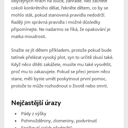
obyčejných hrách na louce, zahradě. Než začnete
cokoli konkrétního dělat, řekněte dětem, co by se
mohlo stát, pokud stanovená pravidla nedodrží.
Raději jim správná pravidla i možné důsledky
připomínejte. Ne nadarmo se říká, že opakování je
matka moudrosti.
Snažte se jít dětem příkladem, protože pokud bude
tatínek přelézat vysoký plot, syn to určitě zkusí také.
Když něco dítěti zakážete, musíte mu také vysvětlit,
proč mu to zakazujete. Pokud se přeci jenom něco
stane, měli byste umět poskytnout první pomoc,
protože to může rozhodnout o životě nebo smrti.
Nejčastější úrazy
Pády z výšky
Pohmožděniny, zlomeniny, podvrtnutí
Spolknutí cizích předmětů