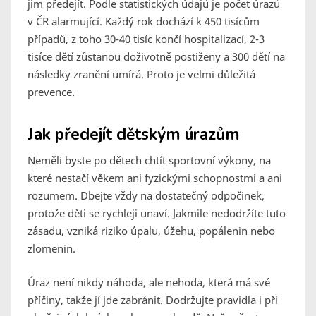
jim předejít. Podle statistických údajů je počet úrazů
v ČR alarmující. Každý rok dochází k 450 tisícům
případů, z toho 30-40 tisíc končí hospitalizací, 2-3
tisíce dětí zůstanou doživotně postiženy a 300 dětí na
následky zranění umírá. Proto je velmi důležitá
prevence.
Jak předejít dětským úrazům
Neměli byste po dětech chtít sportovní výkony, na
které nestačí věkem ani fyzickými schopnostmi a ani
rozumem. Dbejte vždy na dostatečný odpočinek,
protože děti se rychleji unaví. Jakmile nedodržíte tuto
zásadu, vzniká riziko úpalu, úžehu, popálenin nebo
zlomenin.
Úraz není nikdy náhoda, ale nehoda, která má své
příčiny, takže jí jde zabránit. Dodržujte pravidla i při