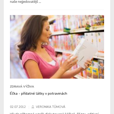
naše nejjedovatějš ...
ZDRAVÁ VÝŽIVA
Éčka - přídatné látky v potravinách
02.07.2012
VERONIKA TŮMOVÁ
Všude přítomná a tolik diskutovaná “éčka“, čili tzv. aditivní