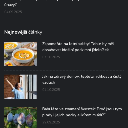
únavy?
04.09.2025
Nejnovější
články
Zapomeňte na letní saláty! Tohle by měl
obsahovat ideální podzimní jídelníček
07.10.2025
Jak na zdravý domov: teplota, vlhkost a čistý
vzduch
01.10.2025
Babí léto ve znamení švestek: Proč jsou tyto
plody i jejich pecky elixírem mládí?“
29.09.2025