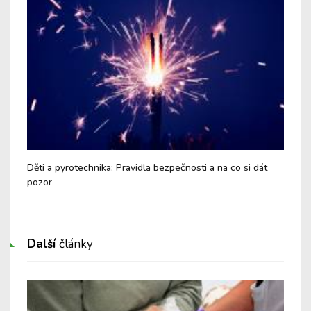
ší
Děti a pyrotechnika: Pravidla bezpečnosti a na co si dát
Buď
pozor
spo
Další
články