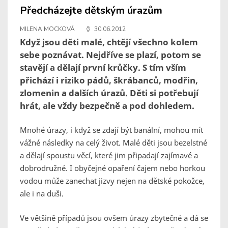
Předcházejte dětským úrazům
MILENA MOCKOVÁ
30.06.2012
Když jsou děti malé, chtějí všechno kolem
sebe poznávat. Nejdříve se plazí, potom se
stavějí a dělají první krůčky. S tím vším
přichází i riziko pádů, škrábanců, modřin,
zlomenin a dalších úrazů. Děti si potřebují
hrát, ale vždy bezpečně a pod dohledem.
Mnohé úrazy, i když se zdají být banální, mohou mít
vážné následky na celý život. Malé děti jsou bezelstné
a dělají spoustu věcí, které jim připadají zajímavé a
dobrodružné. I obyčejné opaření čajem nebo horkou
vodou může zanechat jizvy nejen na dětské pokožce,
ale i na duši.
Ve většině případů jsou ovšem úrazy zbytečné a dá se