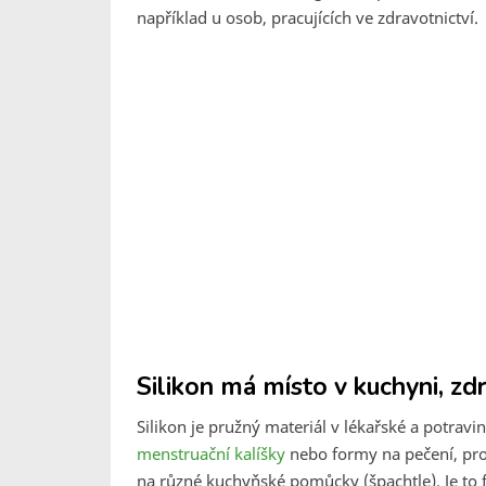
například u osob, pracujících ve zdravotnictví.
Silikon má místo v kuchyni, zdr
Silikon je pružný materiál v lékařské a potravi
menstruační kalíšky
nebo formy na pečení, prot
na různé kuchyňské pomůcky (špachtle). Je to fl