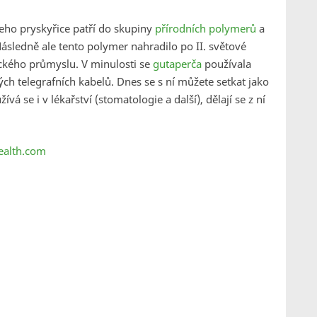
 jeho pryskyřice patří do skupiny
přírodních polymerů
a
 Následně ale tento polymer nahradilo po II. světové
ického průmyslu. V minulosti se
gutaperča
používala
ch telegrafních kabelů. Dnes se s ní můžete setkat jako
 se i v lékařství (stomatologie a další), dělají se z ní
ealth.com