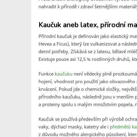
nahradit k přírodě i zdraví šetrnějšími materiál
Kaučuk aneb latex, přírodní ma
Přírodní kaučuk je definován jako elastický ma
Hevea
a
Ficus
), který lze vulkanizovat a násl
denní potřeby. Získává se z latexu, bělavé mléč
Existuje pouze asi 12,5 % rostlinných druhů, 
Funkce
kaučuku
není vědecky plně prozkoumán
hojení, vhodnost pro použití jako obvazového m
krvácení. Pokud jde o chemické složky, nejvě
přírodního kaučuku, následně jsou v menším p
a proteiny spolu s malým množstvím popela, n
Kaučuk se používá především při výrobě ochran
vaky, dýchací masky, katetry ale i
předmětů ka
z důvodu možného alergického působení, které 