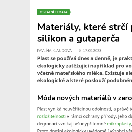
OSTATNÍ TÉMATA
Materiály, které strčí
silikon a gutaperča
PAVLÍNA KLAUDOVÁ
17.09.2023
Plast se používá dnes a denně, je pra
ekologicky zatěžující například pro v
včetně mateřského mléka. Existuje ale 
ekologické a které poslouží podobné
Móda nových materiálů v zero
Plast vyniká neuvěřitelnou odolností, a právě 
rozložitelnost
i v rámci ochrany přírody. Jeho d
degradaci vznikají všudypřítomné
mikroplasty
Proto dnešní ekologicky uvědomělí výrobci věn