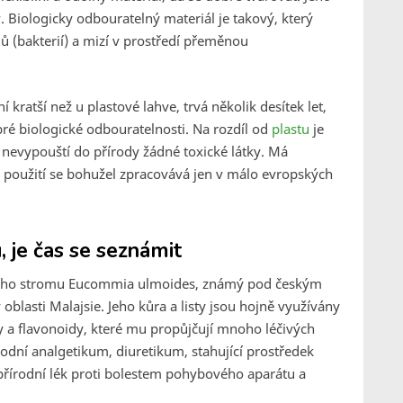
ý
. Biologicky odbouratelný materiál je takový, který
 (bakterií) a mizí v prostředí přeměnou
 kratší než u plastové lahve, trvá několik desítek let,
bré biologické odbouratelnosti. Na rozdíl od
plastu
je
e nevypouští do přírody žádné toxické látky. Má
é použití se bohužel zpracovává jen v málo evropských
 je čas se seznámit
kého stromu
Eucommia ulmoides
, známý pod českým
v oblasti Malajsie. Jeho kůra a listy jsou hojně využívány
idy a flavonoidy, které mu propůjčují mnoho léčivých
írodní analgetikum, diuretikum, stahující prostředek
o přírodní lék proti bolestem pohybového aparátu a