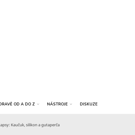
DRAVĚ OD A DO Z
NÁSTROJE
DISKUZE
 kapsy: Kaučuk, silikon a gutaperča