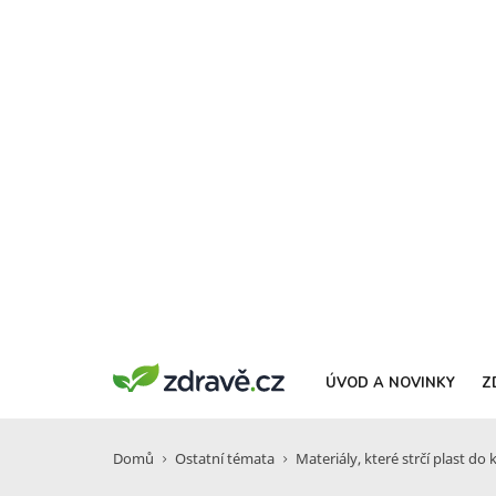
ÚVOD A NOVINKY
Z
Domů
Ostatní témata
Materiály, které strčí plast do