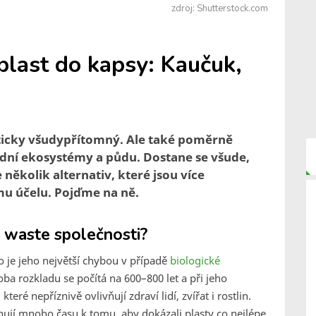
zdroj: Shutterstock.com
 plast do kapsy: Kaučuk,
kticky všudypřítomný. Ale také poměrně
odní ekosystémy a půdu. Dostane se všude,
několik alternativ, které jsou více
mu účelu. Pojďme na ně.
 waste společnosti?
to je jeho největší chybou v případě
biologické
oba rozkladu se počítá na 600–800 let a při jeho
, které nepříznivě ovlivňují zdraví lidí, zvířat i rostlin.
ují mnoho času k tomu, aby dokázali plasty co nejlépe