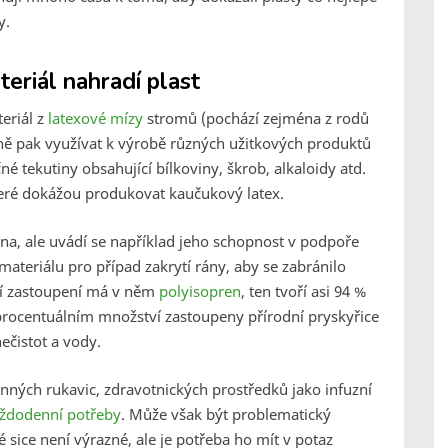
y.
teriál nahradí plast
teriál z
latexové mízy
stromů (pochází zejména z rodů
edně pak využívat k výrobě různých užitkových produktů
né tekutiny obsahující bílkoviny, škrob, alkaloidy atd.
které dokážou produkovat kaučukový latex.
a, ale uvádí se například jeho schopnost v podpoře
ateriálu pro případ zakrytí rány, aby se zabránilo
tší zastoupení má v něm
polyisopren
, ten tvoří asi 94 %
rocentuálním množství zastoupeny přírodní pryskyřice
ečistot a vody.
ných rukavic, zdravotnických prostředků jako infuzní
ždodenní potřeby
. Může však být problematický
sice není výrazné, ale je potřeba ho mít v potaz