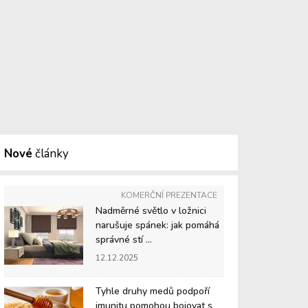
Nové
články
KOMERČNÍ PREZENTACE
Nadměrné světlo v ložnici
narušuje spánek: jak pomáhá
správné stí ...
12.12.2025
Tyhle druhy medů podpoří
imunitu pomohou bojovat s