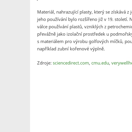
Materiál, nahrazující plasty, který se získává z
jeho používání bylo rozšířeno již v 19. století.
válce používání plastů, vzniklých z petrochem
převážně jako izolační prostředek u podmořský
s materiálem pro výrobu golfových míčků, používá
například zubní kořenové výplně.
Zdroje:
sciencedirect.com
,
cmu.edu
,
verywellh