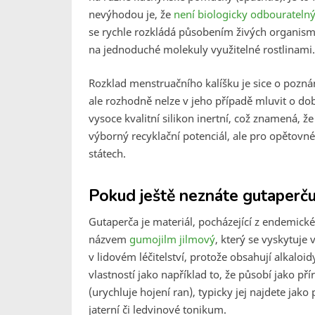
nevýhodou je, že
není biologicky odbourateln
se rychle rozkládá působením živých organismů
na jednoduché molekuly využitelné rostlinami.
Rozklad menstruačního kalíšku je sice o poznání
ale rozhodně nelze v jeho případě mluvit o do
vysoce kvalitní silikon inertní, což znamená, ž
výborný recyklační potenciál, ale pro opětovn
státech.
Pokud ještě neznáte gutaperču,
Gutaperča je materiál, pocházející z endemic
názvem
gumojilm jilmový
, který se vyskytuje 
v lidovém léčitelství, protože obsahují alkalo
vlastností jako například to, že působí jako př
(urychluje hojení ran), typicky jej najdete jak
jaterní či ledvinové tonikum.