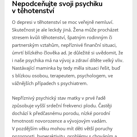
Nepodceňujte svoji psychiku
v těhotenství
O depresi v těhotenství se moc veřejně nemluví.
Skutečnost je ale leckdy jiná. Žena může procházet
stresem kvůli těhotenství, špatným rodinným či
partnerským vztahům, nepříznivé finanční situaci,
úmrtí blízkého člověka ad. Je důležité si uvědomit, že
i naše psychika má na vývoj a zdraví dítěte velký vliv.
Nastávající maminka by tedy měla situaci řešit, buď
s blízkou osobou, terapeutem, psychologem, ve
vážnějších případech s psychiatrem.
Nepříznivý psychický stav matky v prvé řadě
způsobuje vyšší srdeční frekvenci plodu. Častěji
dochází k předčasnému porodu, nízké porodní
hmotnosti novorozence a vývojovým vadám.
V pozdějším věku mohou mít děti větší poruchy
pozornosti, hyperaktivitu, problémy s chováním a