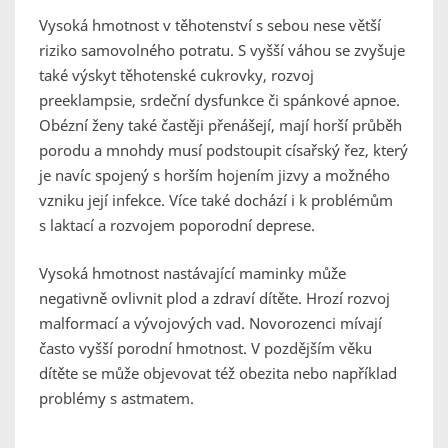
Vysoká hmotnost v těhotenství s sebou nese větší
riziko samovolného potratu. S vyšší váhou se zvyšuje
také výskyt těhotenské cukrovky, rozvoj
preeklampsie, srdeční dysfunkce či spánkové apnoe.
Obézní ženy také častěji přenášejí, mají horší průběh
porodu a mnohdy musí podstoupit císařský řez, který
je navíc spojený s horším hojením jizvy a možného
vzniku její infekce. Více také dochází i k problémům
s laktací a rozvojem poporodní deprese.
Vysoká hmotnost nastávající maminky může
negativně ovlivnit plod a zdraví dítěte. Hrozí rozvoj
malformací a vývojových vad. Novorozenci mívají
často vyšší porodní hmotnost. V pozdějším věku
dítěte se může objevovat též obezita nebo například
problémy s astmatem.