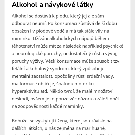
Alkohol a návykové látky
Alkohol se dostává k plodu, který jej ale sám
odbourat neumí. Po konzumaci zůstává delší dobu
obsažen i v plodové vodě a má tak stále vliv na
miminko. Užívání alkoholických nápojů během
těhotenství může mít za následek například psychické
a neurologické poruchy, nedostatečný růst a vývoj,
poruchy výživy. Větší konzumace může způsobit tzv.
fetální alkoholový syndrom, který způsobuje
mentální zaostalost, opožděný růst, srdeční vady,
malformace obličeje, špatnou motoriku,
hyperaktivitu atd. Někdo tvrdí, že malé množství
neškodí, ovšem je to pouze věc názoru a záleží opět
na zodpovědnosti každé maminky.
Bohužel se vyskytují i ženy, které jsou závislé na
dalších látkách, u nás zejména na marihuaně,