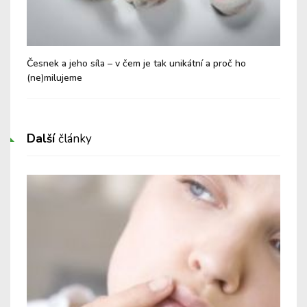
Česnek a jeho síla – v čem je tak unikátní a proč ho
Pro
(ne)milujeme
Další
články