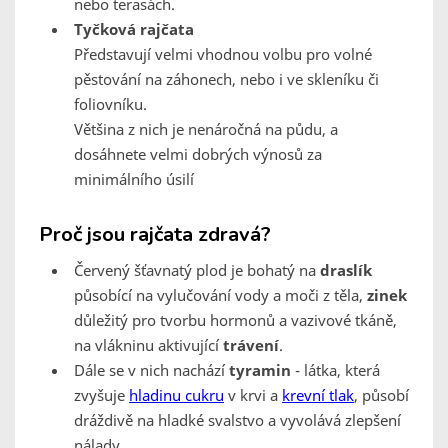
nebo terasách.
Tyčková rajčata
Představují velmi vhodnou volbu pro volné
pěstování na záhonech, nebo i ve skleníku či
foliovníku.
Většina z nich je nenáročná na půdu, a
dosáhnete velmi dobrých výnosů za
minimálního úsilí
Proč jsou rajčata zdravá?
Červený šťavnatý plod je bohatý na
draslík
působící na vylučování vody a moči z těla,
zinek
důležitý pro tvorbu hormonů a vazivové tkáně,
na vlákninu aktivující
trávení
.
Dále se v nich nachází
tyramin
- látka, která
zvyšuje
hladinu cukru
v krvi a
krevní tlak
, působí
dráždivě na hladké svalstvo a vyvolává zlepšení
nálady.