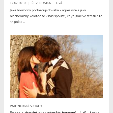
17.07.2010
VERONIKA IBLOVÁ
Jaké hormony podněcují člověka k agresivitě a jaký
biochemický kolotoč se v nás spouští, když jsme ve stresu? To
se poku ...
PARTNERSKÉ VZTAHY
Emoce a chování jako vodopády hormonů - 1.díl - Láska