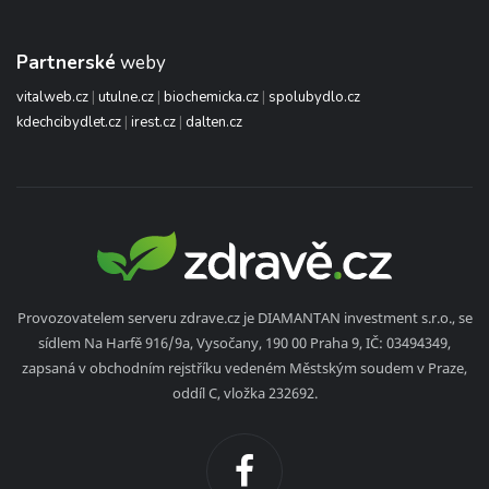
Partnerské
weby
vitalweb.cz
|
utulne.cz
|
biochemicka.cz
|
spolubydlo.cz
kdechcibydlet.cz
|
irest.cz
|
dalten.cz
Provozovatelem serveru zdrave.cz je DIAMANTAN investment s.r.o., se
sídlem Na Harfě 916/9a, Vysočany, 190 00 Praha 9, IČ: 03494349,
zapsaná v obchodním rejstříku vedeném Městským soudem v Praze,
oddíl C, vložka 232692.