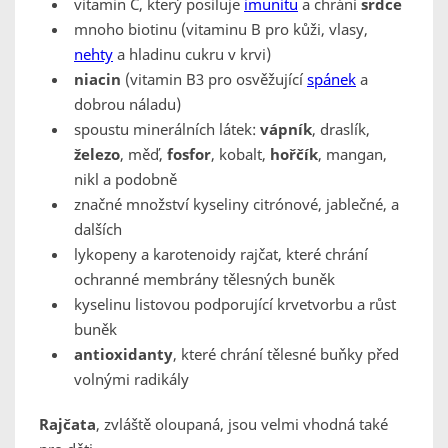
vitamin C, který posiluje
imunitu
a chrání
srdce
mnoho biotinu (vitaminu B pro kůži, vlasy,
nehty
a hladinu cukru v krvi)
niacin
(vitamin B3 pro osvěžující
spánek
a
dobrou náladu)
spoustu minerálních látek:
vápník
, draslík,
železo
, měď,
fosfor
, kobalt,
hořčík
, mangan,
nikl a podobně
značné množství kyseliny citrónové, jablečné, a
dalších
lykopeny a karotenoidy rajčat, které chrání
ochranné membrány tělesných buněk
kyselinu listovou podporující krvetvorbu a růst
buněk
antioxidanty
, které chrání tělesné buňky před
volnými radikály
Rajčata
, zvláště oloupaná, jsou velmi vhodná také