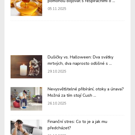
pomohou bojovat s respiračními o ...
05.11.2025
Dušičky vs. Halloween: Dva svátky
mrtvých, dva naprosto odlišné s ...
29.10.2025
Nevysvětlitelné přibírání, otoky a únava?
Možná za tím stojí Cush ...
26.10.2025
Finanční stres: Co to je a jak mu
předcházet?