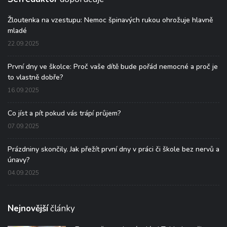
Žloutenka na vzestupu: Nemoc špinavých rukou ohrožuje hlavně
mladé
22.09.2025
První dny ve školce: Proč vaše dítě bude pořád nemocné a proč je
to vlastně dobře?
16.09.2025
Co jíst a pít pokud vás trápí průjem?
07.09.2025
Prázdniny skončily. Jak přežít první dny v práci či škole bez nervů a
únavy?
04.09.2025
Nejnovější
články