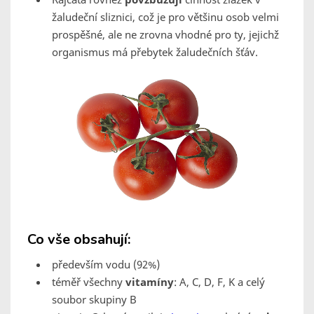
žaludeční sliznici, což je pro většinu osob velmi
prospěšné, ale ne zrovna vhodné pro ty, jejichž
organismus má přebytek žaludečních šťáv.
Co vše obsahují:
především vodu (92%)
téměř všechny
vitamíny
: A, C, D, F, K a celý
soubor skupiny B