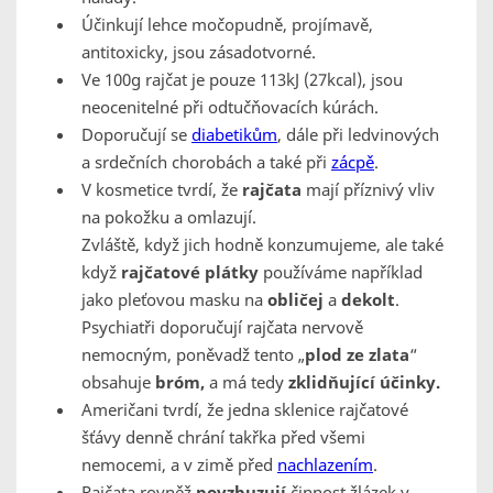
Účinkují lehce močopudně, projímavě,
antitoxicky, jsou zásadotvorné.
Ve 100g rajčat je pouze 113kJ (27kcal), jsou
neocenitelné při odtučňovacích kúrách.
Doporučují se
diabetikům
, dále při ledvinových
a srdečních chorobách a také při
zácpě
.
V kosmetice tvrdí, že
rajčata
mají příznivý vliv
na pokožku a omlazují.
Zvláště, když jich hodně konzumujeme, ale také
když
rajčatové plátky
používáme například
jako pleťovou masku na
obličej
a
dekolt
.
Psychiatři doporučují rajčata nervově
nemocným, poněvadž tento „
plod ze zlata
“
obsahuje
bróm,
a má tedy
zklidňující účinky.
Američani tvrdí, že jedna sklenice rajčatové
šťávy denně chrání takřka před všemi
nemocemi, a v zimě před
nachlazením
.
Rajčata rovněž
povzbuzují
činnost
žlázek v