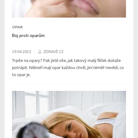
OPAR
Boj proti oparům
19.04.2012
ZDRAVĚ.CZ
Trpíte na opary? Pak jistě víte, jak takový malý flíček dokáže
potrápit. Někteří mají opar každou chvíli, jiní téměř nevědí, co
to opar je.