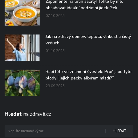
Zapomeňte na letní saláty! Tohle by měl
obsahovat ideální podzimní jídelníček
07.10.2025
Jak na zdravý domov: teplota, vlhkost a čistý
vzduch
01.10.2025
Babí léto ve znamení švestek: Proč jsou tyto
plody i jejich pecky elixírem mládí?“
29.09.2025
Hledat
na zdravě.cz
HLEDAT