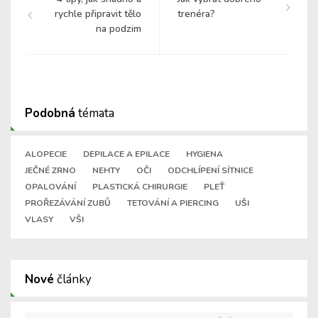
rychle připravit tělo
trenéra?
na podzim
Podobná
témata
ALOPECIE
DEPILACE A EPILACE
HYGIENA
JEČNÉ ZRNO
NEHTY
OČI
ODCHLÍPENÍ SÍTNICE
OPALOVÁNÍ
PLASTICKÁ CHIRURGIE
PLEŤ
PROŘEZÁVÁNÍ ZUBŮ
TETOVÁNÍ A PIERCING
UŠI
VLASY
VŠI
Nové
články