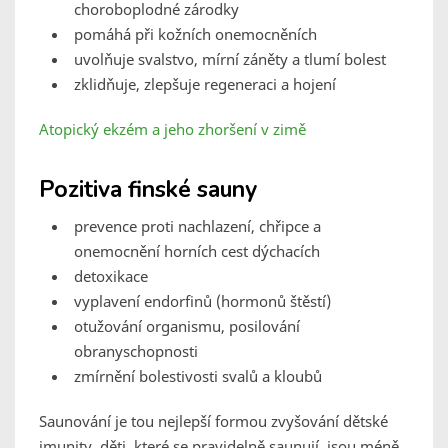
choroboplodné zárodky
pomáhá při kožních onemocněních
uvolňuje svalstvo, mírní záněty a tlumí bolest
zklidňuje, zlepšuje regeneraci a hojení
Atopický ekzém a jeho zhoršení v zimě
Pozitiva finské sauny
prevence proti nachlazení, chřipce a
onemocnění horních cest dýchacích
detoxikace
vyplavení endorfinů (hormonů štěstí)
otužování organismu, posilování
obranyschopnosti
zmírnění bolestivosti svalů a kloubů
Saunování je tou nejlepší formou zvyšování dětské
imunity, děti, které se pravidelně saunují, jsou méně