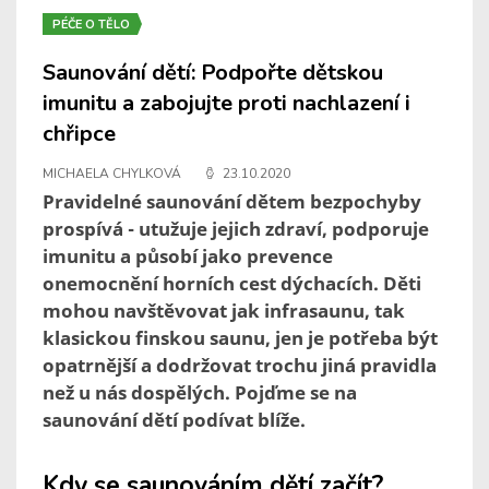
PÉČE O TĚLO
Saunování dětí: Podpořte dětskou
imunitu a zabojujte proti nachlazení i
chřipce
MICHAELA CHYLKOVÁ
23.10.2020
Pravidelné saunování dětem bezpochyby
prospívá - utužuje jejich zdraví, podporuje
imunitu a působí jako prevence
onemocnění horních cest dýchacích. Děti
mohou navštěvovat jak infrasaunu, tak
klasickou finskou saunu, jen je potřeba být
opatrnější a dodržovat trochu jiná pravidla
než u nás dospělých. Pojďme se na
saunování dětí podívat blíže.
Kdy se saunováním dětí začít?