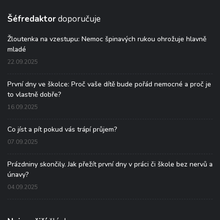
Šéfredaktor
doporučuje
Žloutenka na vzestupu: Nemoc špinavých rukou ohrožuje hlavně
mladé
22.09.2025
První dny ve školce: Proč vaše dítě bude pořád nemocné a proč je
to vlastně dobře?
16.09.2025
Co jíst a pít pokud vás trápí průjem?
07.09.2025
Prázdniny skončily. Jak přežít první dny v práci či škole bez nervů a
únavy?
04.09.2025