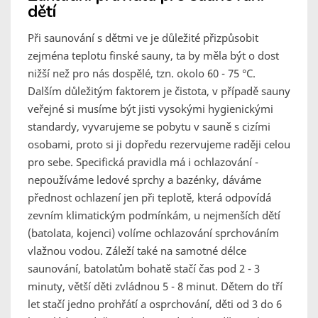
dětí
Při saunování s dětmi ve je důležité přizpůsobit
zejména teplotu finské sauny, ta by měla být o dost
nižší než pro nás dospělé, tzn. okolo 60 - 75 °C.
Dalším důležitým faktorem je čistota, v případě sauny
veřejné si musíme být jisti vysokými hygienickými
standardy, vyvarujeme se pobytu v sauně s cizími
osobami, proto si ji dopředu rezervujeme raději celou
pro sebe. Specifická pravidla má i ochlazování -
nepoužíváme ledové sprchy a bazénky, dáváme
přednost ochlazení jen při teplotě, která odpovídá
zevním klimatickým podmínkám, u nejmenších dětí
(batolata, kojenci) volíme ochlazování sprchováním
vlažnou vodou. Záleží také na samotné délce
saunování, batolatům bohatě stačí čas pod 2 - 3
minuty, větší děti zvládnou 5 - 8 minut. Dětem do tří
let stačí jedno prohřátí a osprchování, děti od 3 do 6