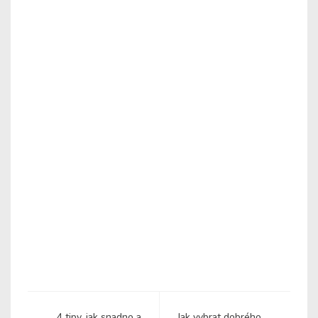
4 tipy, jak snadno a
Jak vybrat dobrého