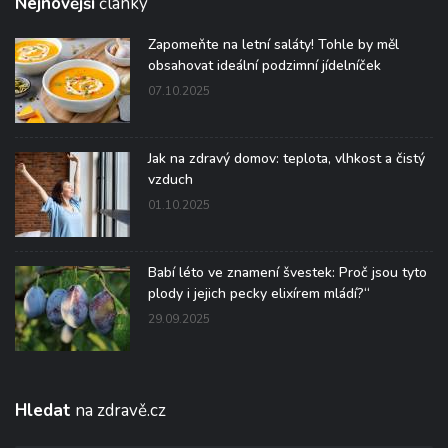
Nejnovější
články
Zapomeňte na letní saláty! Tohle by měl
obsahovat ideální podzimní jídelníček
07.10.2025
Jak na zdravý domov: teplota, vlhkost a čistý
vzduch
01.10.2025
Babí léto ve znamení švestek: Proč jsou tyto
plody i jejich pecky elixírem mládí?“
29.09.2025
Hledat
na zdravě.cz