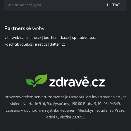
HLEDAT
Partnerské
weby
vitalweb.cz
|
utulne.cz
|
biochemicka.cz
|
spolubydlo.cz
kdechcibydlet.cz
|
irest.cz
|
dalten.cz
Provozovatelem serveru zdrave.cz je DIAMANTAN investment s.r.o., se
sídlem Na Harfě 916/9a, Vysočany, 190 00 Praha 9, IČ: 03494349,
zapsaná v obchodním rejstříku vedeném Městským soudem v Praze,
oddíl C, vložka 232692.