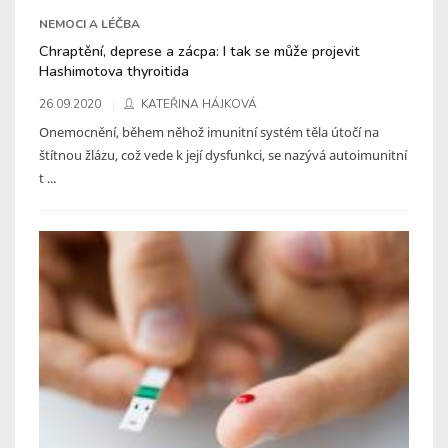
NEMOCI A LÉČBA
Chraptění, deprese a zácpa: I tak se může projevit
Hashimotova thyroitida
26.09.2020
KATEŘINA HÁJKOVÁ
Onemocnění, během něhož imunitní systém těla útočí na
štítnou žlázu, což vede k její dysfunkci, se nazývá autoimunitní
t ...