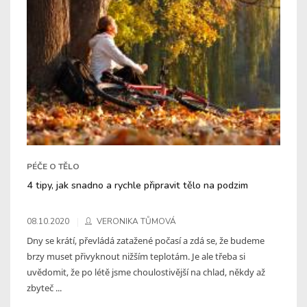
PÉČE O TĚLO
4 tipy, jak snadno a rychle připravit tělo na podzim
08.10.2020
VERONIKA TŮMOVÁ
Dny se krátí, převládá zatažené počasí a zdá se, že budeme
brzy muset přivyknout nižším teplotám. Je ale třeba si
uvědomit, že po létě jsme choulostivější na chlad, někdy až
zbyteč ...