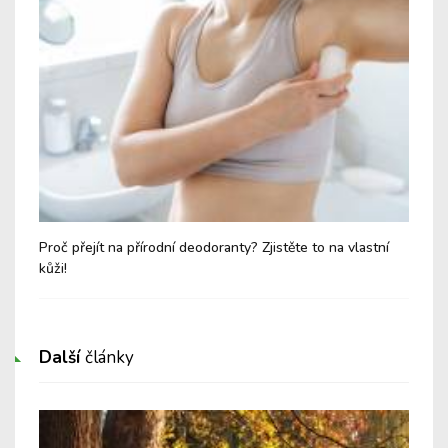
sky
Proč přejít na přírodní deodoranty? Zjistěte to na vlastní
Tyh
kůži!
Další
články