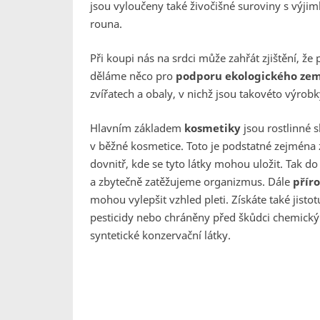
jsou vyloučeny také živočišné suroviny s výji
rouna.
Při koupi nás na srdci může zahřát zjištění, ž
děláme něco pro
podporu ekologického zem
zvířatech a obaly, v nichž jsou takovéto výrobk
Hlavním základem
kosmetiky
jsou rostlinné 
v běžné kosmetice. Toto je podstatné zejména 
dovnitř, kde se tyto látky mohou uložit. Tak 
a zbytečně zatěžujeme organizmus. Dále
příro
mohou vylepšit vzhled pleti. Získáte také jisto
pesticidy nebo chráněny před škůdci chemický
syntetické konzervační látky
.