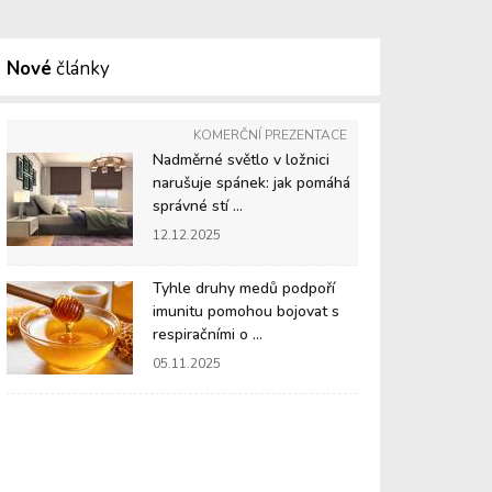
Nové
články
KOMERČNÍ PREZENTACE
Nadměrné světlo v ložnici
narušuje spánek: jak pomáhá
správné stí ...
12.12.2025
Tyhle druhy medů podpoří
imunitu pomohou bojovat s
respiračními o ...
05.11.2025