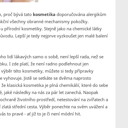
, proč bývá tato
kosmetika
doporučována alergikům
funkční všechny obranné mechanismy pokožky.
u přírodní kosmetiky. Stejně jako na chemické látky
 původu. Lepší je tedy nejprve vyzkoušet jen malé balení
oho lidí lákavých samo o sobě, není lepší rada, než se
bku. I zde platí, že není radno podlehnout jen
 výběr této kosmetiky, můžete si tedy přípravky
pe vyhovuje. Jistě se setkáte se dvěma naprosto
 že klasická kosmetika je plná chemikálií, které do sebe
té, jaké následky na nás za pár let zanechá. Naopak
 ochraně životního prostředí, netestování na zvířatech a
tí zlatá střední cesta. Výběr ponechte na svém uvážení a
s to pravé - ať již to je či není módní hit.