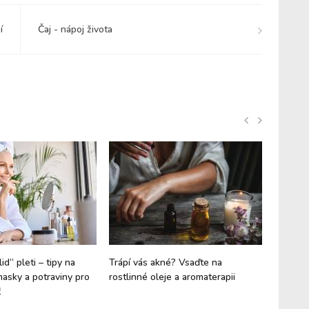
í
Čaj - nápoj života
id“ pleti – tipy na
Trápí vás akné? Vsaďte na
Jak co 
masky a potraviny pro
rostlinné oleje a aromaterapii
pleti b
ť
období