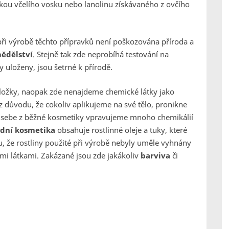
mkou včelího vosku nebo lanolinu získávaného z ovčího
e při výrobě těchto přípravků není poškozována příroda a
ědělství
. Stejně tak zde neprobíhá testování na
y uloženy, jsou šetrné k přírodě.
složky, naopak zde nenajdeme chemické látky jako
z důvodu, že cokoliv aplikujeme na své tělo, pronikne
do sebe z běžné kosmetiky vpravujeme mnoho chemikálií
dní kosmetika
obsahuje rostlinné oleje a tuky, které
tu, že rostliny použité při výrobě nebyly uměle vyhnány
mi látkami. Zakázané jsou zde jakákoliv
barviva
či