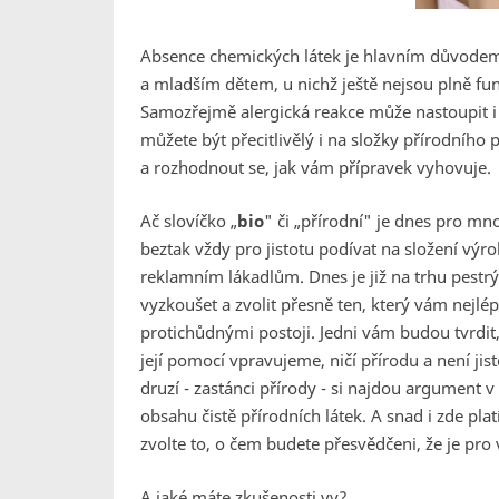
Absence chemických látek je hlavním důvodem
a mladším dětem, u nichž ještě nejsou plně 
Samozřejmě alergická reakce může nastoupit i 
můžete být přecitlivělý i na složky přírodního
a rozhodnout se, jak vám přípravek vyhovuje.
Ač slovíčko „
bio
" či „přírodní" je dnes pro mn
beztak vždy pro jistotu podívat na složení výro
reklamním lákadlům. Dnes je již na trhu pestrý
vyzkoušet a zvolit přesně ten, který vám nejlé
protichůdnými postoji. Jedni vám budou tvrdit,
její pomocí vpravujeme, ničí přírodu a není jis
druzí - zastánci přírody - si najdou argument v
obsahu čistě přírodních látek. A snad i zde pla
zvolte to, o čem budete přesvědčeni, že je pro vá
A jaké máte zkušenosti vy?