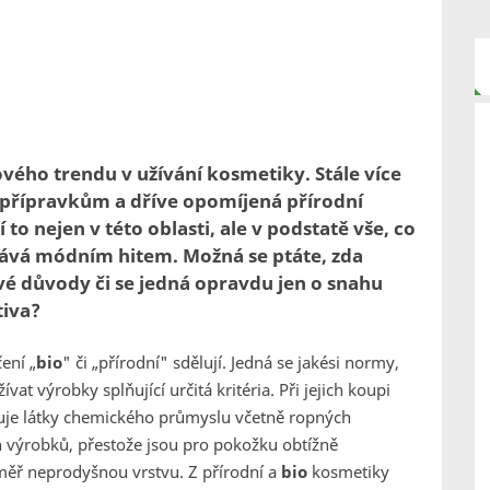
vého trendu v užívání kosmetiky. Stále více
přípravkům a dříve opomíjená přírodní
to nejen v této oblasti, ale v podstatě vše, co
stává módním hitem. Možná se ptáte, zda
é důvody či se jedná opravdu jen o snahu
tiva?
ení „
bio
" či „přírodní" sdělují. Jedná se jakési normy,
vat výrobky splňující určitá kritéria. Při jejich koupi
uje látky chemického průmyslu včetně ropných
h výrobků, přestože jsou pro pokožku obtížně
téměř neprodyšnou vrstvu. Z přírodní a
bio
kosmetiky