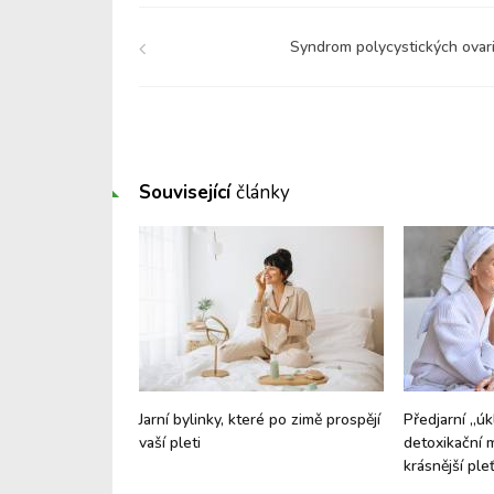
Syndrom polycystických ovari
Související
články
a by neměla
Jarní bylinky, které po zimě prospějí
Předjarní „úkl
ečkem - vsaďte
vaší pleti
detoxikační 
kou!
krásnější ple