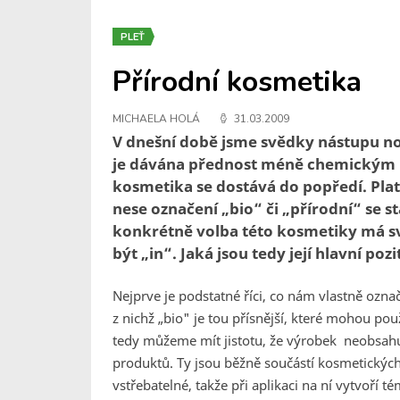
PLEŤ
Přírodní kosmetika
MICHAELA HOLÁ
31.03.2009
V dnešní době jsme svědky nástupu no
je dávána přednost méně chemickým 
kosmetika se dostává do popředí. Platí 
nese označení „bio“ či „přírodní“ se 
konkrétně volba této kosmetiky má sv
být „in“. Jaká jsou tedy její hlavní pozi
Nejprve je podstatné říci, co nám vlastně označ
z nichž „bio" je tou přísnější, které mohou použí
tedy můžeme mít jistotu, že výrobek neobsah
produktů. Ty jsou běžně součástí kosmetickýc
vstřebatelné, takže při aplikaci na ní vytvoří 