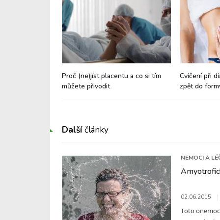
 v gynekologii a
Proč (ne)jíst placentu a co si tím
Cvičení při di
hnologie
můžete přivodit
zpět do form
Další
články
NEMOCI A LÉ
Amyotrofick
02.06.2015
Toto onemocn