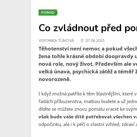
POROD
Co zvládnout před p
VERONIKA TŮMOVÁ
07.06.2015
Těhotenství není nemoc a pokud všech
žena tohle krásné období doopravdy už
nová role, nový život. Především ale v
velká únava, psychická zátěž a téměř ž
novorozeně.
I když možná patříte k těm šťastnějším, které 
řadách příbuzenstva, matkou budete a už jedn
dítěte se můžete znovu pomalu vracet ke svým
však bude vaše dítě potřebovat všechen v
odpočinku, ale i k péči o vlastní vzhled, zdrav