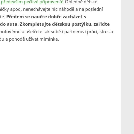
 především pečlivě připravená!
Ohledně dětské
ničky apod. nenechávejte nic náhodě a na poslední
ete.
Předem se naučte dobře zacházet s
do auta. Zkompletujte dětskou postýlku, zařiďte
tovému a ušetřete tak sobě i partnerovi práci, stres a
lidu a pohodě užívat miminka.