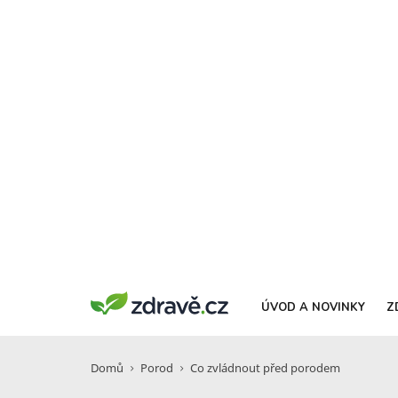
ÚVOD A NOVINKY
Z
Domů
Porod
Co zvládnout před porodem