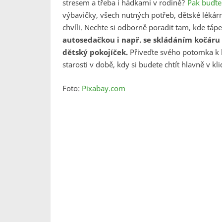
stresem a třeba i hádkami v rodině?
Pak buďte
výbavičky, všech nutných potřeb, dětské lékár
chvíli. Nechte si odborně poradit tam, kde táp
autosedačkou i např. se skládáním kočáru 
dětský pokojíček.
Přiveďte svého potomka k ho
starosti v době, kdy si budete chtít hlavně v k
Foto:
Pixabay.com