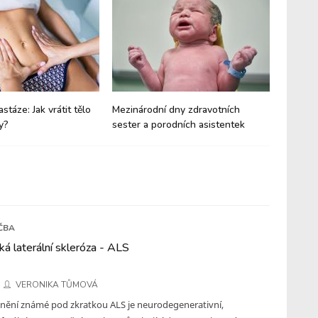
astáze: Jak vrátit tělo
Mezinárodní dny zdravotních
Epidurál
y?
sester a porodních asistentek
rizika a
ČBA
á laterální skleróza - ALS
VERONIKA TŮMOVÁ
ění známé pod zkratkou ALS je neurodegenerativní,