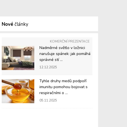
Nové
články
KOMERČNÍ PREZENTACE
Nadměrné světlo v ložnici
narušuje spánek: jak pomáhá
správné stí ...
12.12.2025
Tyhle druhy medů podpoří
imunitu pomohou bojovat s
respiračními o ...
05.11.2025