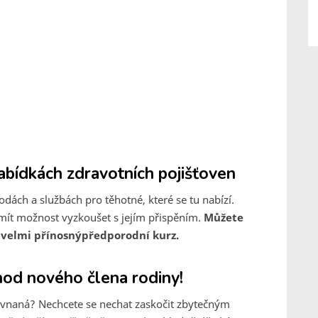
bídkách zdravotních pojišťoven
odách a službách pro těhotné, které se tu nabízí.
mít možnost vyzkoušet s jejím přispěním.
Můžete
 velmi přínosnýpředporodní kurz.
hod nového člena rodiny!
rovnaná? Nechcete se nechat zaskočit zbytečným