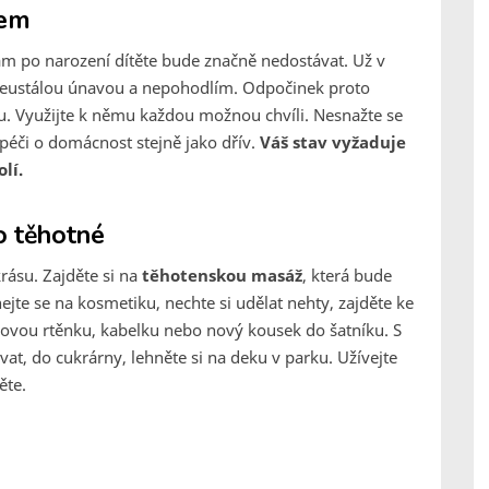
dem
vám po narození dítěte bude značně nedostávat. Už v
t neustálou únavou a nepohodlím. Odpočinek proto
u. Využijte k němu každou možnou chvíli. Nesnažte se
 péči o domácnost stejně jako dřív.
Váš stav vyžaduje
lí.
o těhotné
krásu. Zajděte si na
těhotenskou masáž
, která bude
nejte se na kosmetiku, nechte si udělat nehty, zajděte ke
 novou rtěnku, kabelku nebo nový kousek do šatníku. S
t, do cukrárny, lehněte si na deku v parku. Užívejte
ěte.