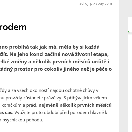
zdroj: pixabay.com
orodem
no probíhá tak jak má, měla by si každá
ít. Na jeho konci začíná nová životní etapa,
elké změny a několik prvních měsíců určitě i
ádný prostor pro cokoliv jiného než je péče o
vždy a za všech okolností najdou ochotné chůvy v
ou provždy zůstanete právě vy. S přibývajícím věkem
 koníčkům a práci,
nejméně několik prvních měsíců
áš čas
. Využijte proto období před porodem hlavně k
í a psychickou pohodu.