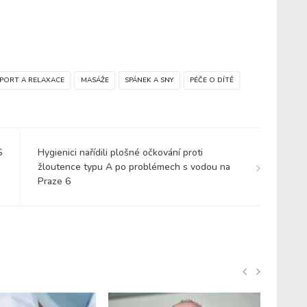
PORT A RELAXACE
MASÁŽE
SPÁNEK A SNY
PÉČE O DÍTĚ
S
Hygienici nařídili plošné očkování proti
žloutence typu A po problémech s vodou na
Praze 6