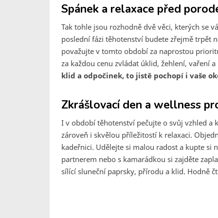
Spánek a relaxace před poro
Tak tohle jsou rozhodně dvě věci, kterých se 
poslední fázi těhotenství budete zřejmě trpě
považujte v tomto období za naprostou priorit
za každou cenu zvládat úklid, žehlení, vaření a
klid a odpočinek, to jistě pochopí i vaše oko
Zkrášlovací den a wellness pr
I v období těhotenství pečujte o svůj vzhled a 
zároveň i skvělou příležitostí k relaxaci. Objed
kadeřnici. Udělejte si malou radost a kupte si
partnerem nebo s kamarádkou si zajděte zaplava
sílící sluneční paprsky, přírodu a klid. Hodně čt