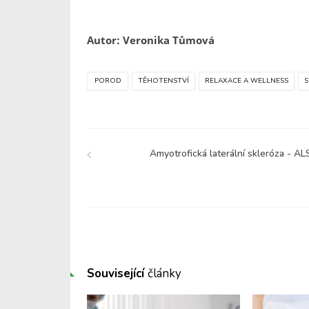
Autor: Veronika Tůmová
POROD
TĚHOTENSTVÍ
RELAXACE A WELLNESS
S
Amyotrofická laterální skleróza - AL
Související
články