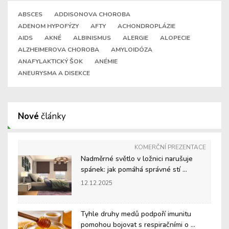
ABSCES
ADDISONOVA CHOROBA
ADENOM HYPOFÝZY
AFTY
ACHONDROPLÁZIE
AIDS
AKNÉ
ALBINISMUS
ALERGIE
ALOPECIE
ALZHEIMEROVA CHOROBA
AMYLOIDÓZA
ANAFYLAKTICKÝ ŠOK
ANÉMIE
ANEURYSMA A DISEKCE
Nové
články
KOMERČNÍ PREZENTACE
Nadměrné světlo v ložnici narušuje
spánek: jak pomáhá správné stí ...
12.12.2025
Tyhle druhy medů podpoří imunitu
pomohou bojovat s respiračními o ...