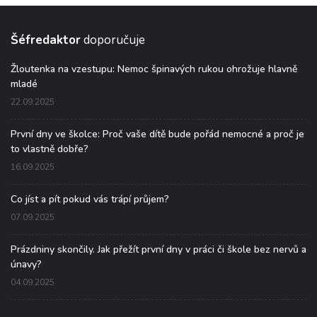
Šéfredaktor
doporučuje
Žloutenka na vzestupu: Nemoc špinavých rukou ohrožuje hlavně
mladé
22.09.2025
První dny ve školce: Proč vaše dítě bude pořád nemocné a proč je
to vlastně dobře?
16.09.2025
Co jíst a pít pokud vás trápí průjem?
07.09.2025
Prázdniny skončily. Jak přežít první dny v práci či škole bez nervů a
únavy?
04.09.2025