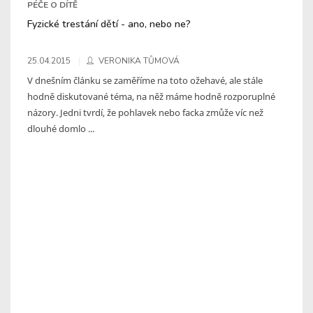
PÉČE O DÍTĚ
Fyzické trestání dětí - ano, nebo ne?
25.04.2015
VERONIKA TŮMOVÁ
V dnešním článku se zaměříme na toto ožehavé, ale stále
hodně diskutované téma, na něž máme hodně rozporuplné
názory. Jedni tvrdí, že pohlavek nebo facka zmůže víc než
dlouhé domlo ...