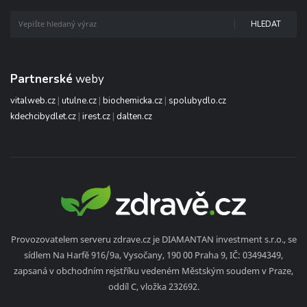
HLEDAT
Partnerské
weby
vitalweb.cz
|
utulne.cz
|
biochemicka.cz
|
spolubydlo.cz
kdechcibydlet.cz
|
irest.cz
|
dalten.cz
Provozovatelem serveru zdrave.cz je DIAMANTAN investment s.r.o., se
sídlem Na Harfě 916/9a, Vysočany, 190 00 Praha 9, IČ: 03494349,
zapsaná v obchodním rejstříku vedeném Městským soudem v Praze,
oddíl C, vložka 232692.