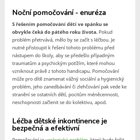
Noční pomočování - enuréza
S řešením pomočování dětí ve spánku se
obvykle čeká do pátého roku života.
Pokud
problém přetrvává, mělo by se začít s léčbou. Je
nutné přistoupit k řešení tohoto problému před
nástupem do školy, aby se předešlo případným
traumatům a psychickým potížím, které mohou
vzniknout právě z tohoto handicapu. Pomočování
může pro dítě znamenat vážný sociální a hygienický
problém, jeho zanedbávání či zlehčování pak vede ke
stranění se ostatních dětí, pocitům méněcennosti,
neschopnosti začlenit se do kolektivu, apod.
Léčba dětské inkontinence je
bezpečná a efektivní
Pomočování je
urologický problém
, který bude řešit