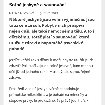
Solné jeskyně a saunování
MILENA MOCKOVÁ
02.01.2013
Některé jeskyně jsou velmi výjimečné. Jsou
totiž celé ze soli. Pobyt v nich prospívá
nejen duši, ale také nemocnému tělu. A to i
dětskému. Totéž platí o saunování, které
utužuje zdraví a napomáhá psychické
pohodě.
Jezdíte každý rok s dětmi k moři, abyste utužili jejich
zdraví? Pak stačí zajít do solné jeskyně, kam mohou
děti již od jednoho roku. Musí být ale samozřejmě
zdravé.
Prostředí v solné jeskyni věrně napodobuje
přímořské mikroklima a je bohaté na minerály a
stopové prvky. Je prokázáno, že právě jod, hořčík,