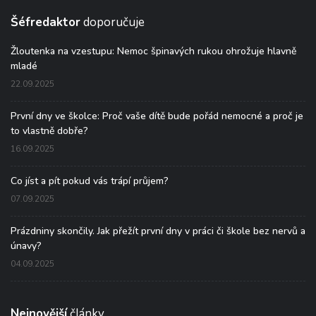
Šéfredaktor
doporučuje
Žloutenka na vzestupu: Nemoc špinavých rukou ohrožuje hlavně
mladé
22.09.2025
První dny ve školce: Proč vaše dítě bude pořád nemocné a proč je
to vlastně dobře?
16.09.2025
Co jíst a pít pokud vás trápí průjem?
07.09.2025
Prázdniny skončily. Jak přežít první dny v práci či škole bez nervů a
únavy?
04.09.2025
Nejnovější
články