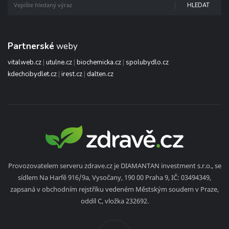
HLEDAT
Partnerské
weby
vitalweb.cz
|
utulne.cz
|
biochemicka.cz
|
spolubydlo.cz
kdechcibydlet.cz
|
irest.cz
|
dalten.cz
Provozovatelem serveru zdrave.cz je DIAMANTAN investment s.r.o., se
sídlem Na Harfě 916/9a, Vysočany, 190 00 Praha 9, IČ: 03494349,
zapsaná v obchodním rejstříku vedeném Městským soudem v Praze,
oddíl C, vložka 232692.