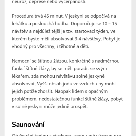
neuróz, deprese nebo vyčerpanosti.
Procedura trvá 45 minut. V jeskyni se odpočívá na
lehátku a poslouchá hudba. Doporučuje se 10 – 15
návštěv a nejdůležitější je tzv. startovací týden, ve
kterém byste měli absolvovat 3-4 návštěvy. Pobyt je
vhodný pro všechny, i těhotné a děti.
Nemocní se štítnou žlázou, konkrétně s nadměrnou
funkcí štítné žlázy, by se měli poradit se svým
lékařem, zda mohou návštěvu solné jeskyně
absolvovat. Vyšší obsah jodu ve vzduchu by mohl
jejich potíže zhoršit. Naopak lidem s opačným
problémem, nedostatečnou funkcí štítné žlázy, pobyt
v solné jeskyni může jedině prospět.
Saunování
Otužování teplou a studenou vodou má význam pro