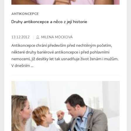
ANTIKONCEPCE
Druhy antikoncepce a něco z její historie
13.12.2012
MILENA MOCKOVÁ
Antikoncepce chrání především před nechtěným početím,
některé druhy bariérové antikoncepce i před pohlavními
nemocemi, již desítky let tak usnadňuje život ženám i mužům.
V dnešním ...