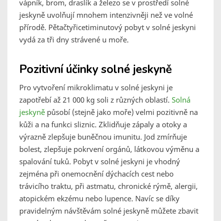
vápník, brom, draslík a železo se v prostředí solné
jeskyně uvolňují mnohem intenzivněji než ve volné
přírodě. Pětačtyřicetiminutový pobyt v solné jeskyni
vydá za tři dny strávené u moře.
Pozitivní účinky solné jeskyně
Pro vytvoření mikroklimatu v solné jeskyni je
zapotřebí až 21 000 kg soli z různých oblastí.
Solná
jeskyně
působí (stejně jako moře) velmi pozitivně na
kůži a na funkci sliznic. Zklidňuje zápaly a otoky a
výrazně zlepšuje buněčnou imunitu. Jod zmírňuje
bolest, zlepšuje pokrvení orgánů, látkovou výměnu a
spalování tuků. Pobyt v solné jeskyni je vhodný
zejména při onemocnění dýchacích cest nebo
trávicího traktu, při astmatu, chronické rýmě, alergii,
atopickém ekzému nebo lupence. Navíc se díky
pravidelným návštěvám solné jeskyně můžete zbavit