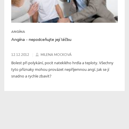
ANGÍNA
Angína - nepodceňujte její léčbu
12.12.2012
MILENA MOCKOVÁ
Bolest při polykání, pocit nateklého hrdla a teploty. Všechny
tyto příznaky mohou provázet nepříjemnou angí. Jak se jí
snadno a rychle zbavit?