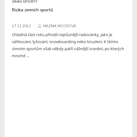
ZIMNÍ SPORTY
Rizika zimních sportů
17.12.2012
MILENA MOCKOVÁ
Chladná část roku přináší nejrůznější radovánky, jako je
sáňkování, lyžování, snowboarding nebo bruslení. K těmto
zimním sportům však někdy patří vážnější zranění, po kterých
mnohd ...