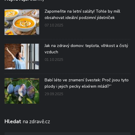
Zapomeňte na letní saláty! Tohle by měl
obsahovat ideální podzimní jídelníček
07.10.2025
Jak na zdravý domov: teplota, vlhkost a čistý
vzduch
01.10.2025
Babí léto ve znamení švestek: Proč jsou tyto
plody i jejich pecky elixírem mládí?“
29.09.2025
Hledat
na zdravě.cz