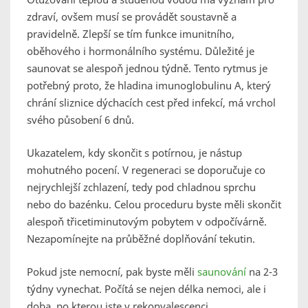
zdraví, ovšem musí se provádět soustavně a
pravidelně. Zlepší se tím funkce imunitního,
oběhového i hormonálního systému. Důležité je
saunovat se alespoň jednou týdně. Tento rytmus je
potřebný proto, že hladina imunoglobulinu A, který
chrání sliznice dýchacích cest před infekcí, má vrchol
svého působení 6 dnů.
Ukazatelem, kdy skončit s potírnou, je nástup
mohutného pocení. V regeneraci se doporučuje co
nejrychlejší zchlazení, tedy pod chladnou sprchu
nebo do bazénku. Celou proceduru byste měli skončit
alespoň třicetiminutovým pobytem v odpočívárně.
Nezapomínejte na průběžné doplňování tekutin.
Pokud jste nemocní, pak byste měli
saunování
na 2-3
týdny vynechat. Počítá se nejen délka nemoci, ale i
doba, po kterou jste v rekonvalescenci.