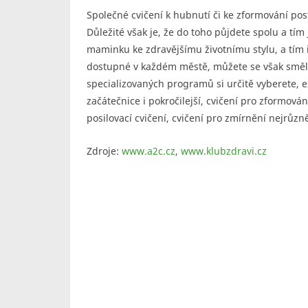
Společné cvičení k hubnutí či ke zformování pos
Důležité však je, že do toho půjdete spolu a tí
maminku ke zdravějšímu životnímu stylu, a tím
dostupné v každém městě, můžete se však směle
specializovaných programů si určitě vyberete, ex
začátečnice i pokročilejší, cvičení pro zformován
posilovací cvičení, cvičení pro zmírnění nejrůzn
Zdroje:
www.a2c.cz
,
www.klubzdravi.cz