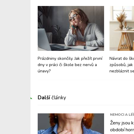
 štěstí a dobré
Prázdniny skončily. Jak přežít první
Návrat do šk
it jeho tvorbu v
dny v práci či škole bez nervů a
způsobů, jak 
únavy?
nezbláznit s
Další
články
NEMOCI A LÉ
Ženy jsou k
období hor