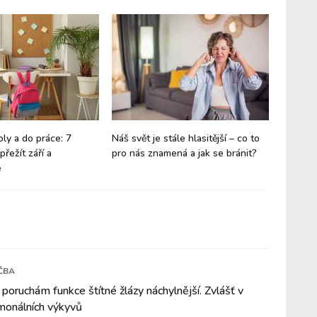
oly a do práce: 7
Náš svět je stále hlasitější – co to
Vánoce 
přežít září a
pro nás znamená a jak se bránit?
maličko
e
ČBA
 poruchám funkce štítné žlázy náchylnější. Zvlášť v
monálních výkyvů