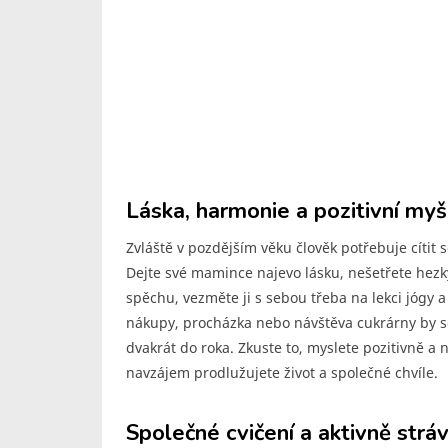
Láska, harmonie a pozitivní myš
Zvláště v pozdějším věku člověk potřebuje cítit 
Dejte své mamince najevo lásku, nešetřete hezký
spěchu, vezměte ji s sebou třeba na lekci jógy a 
nákupy, procházka nebo návštěva cukrárny by se 
dvakrát do roka. Zkuste to, myslete pozitivně a n
navzájem prodlužujete život a společné chvíle.
Společné cvičení a aktivně strá