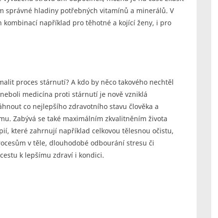
 správné hladiny potřebných vitamínů a minerálů. V
kombinací například pro těhotné a kojící ženy, i pro
omalit proces stárnutí? A kdo by něco takového nechtěl
boli medicína proti stárnutí je nově vzniklá
sáhnout co nejlepšího zdravotního stavu člověka a
mu. Zabývá se také maximálním zkvalitněním života
ií, které zahrnují například celkovou tělesnou očistu,
procesům v těle, dlouhodobé odbourání stresu či
stu k lepšímu zdraví i kondici.