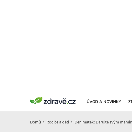
ÚVOD A NOVINKY
Z
Domů
Rodiče a děti
Den matek: Darujte svým maminká