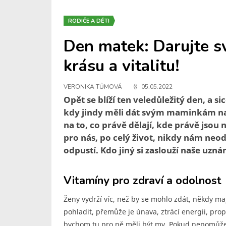
RODIČE A DĚTI
Den matek: Darujte 
krásu a vitalitu!
VERONIKA TŮMOVÁ
05.05.2022
Opět se blíží ten veledůležitý den, a 
kdy jindy měli dát svým maminkám naj
na to, co právě dělají, kde právě jsou 
pro nás, po celý život, nikdy nám n
odpustí. Kdo jiný si zaslouží naše uzná
Vitamíny pro zdraví a odolnost
Ženy vydrží víc, než by se mohlo zdát, někdy mají
pohladit, přemůže je únava, ztrácí energii, pro
bychom tu pro ně měli být my. Pokud nepomůže 