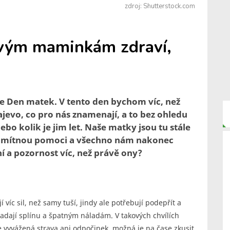
zdroj: Shutterstock.com
svým maminkám zdraví,
sice Den matek. V tento den bychom víc, než
evo, co pro nás znamenají, a to bez ohledu
nebo kolik je jim let. Naše matky jsou tu stále
eodmítnou pomoci a všechno nám nakonec
ní a pozornost víc, než právě ony?
 víc sil, než samy tuší, jindy ale potřebují podepřít a
padají splínu a špatným náladám. V takových chvílích
vyvážená strava ani odpočinek, možná je na čase zkusit