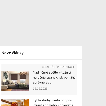
Nové
články
KOMERČNÍ PREZENTACE
Nadměrné světlo v ložnici
narušuje spánek: jak pomáhá
správné stí ...
12.12.2025
Tyhle druhy medů podpoří
imunitu pomohou bojovat s