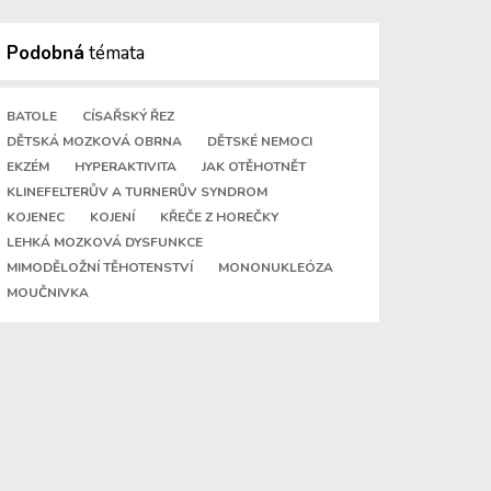
Podobná
témata
BATOLE
CÍSAŘSKÝ ŘEZ
DĚTSKÁ MOZKOVÁ OBRNA
DĚTSKÉ NEMOCI
EKZÉM
HYPERAKTIVITA
JAK OTĚHOTNĚT
KLINEFELTERŮV A TURNERŮV SYNDROM
KOJENEC
KOJENÍ
KŘEČE Z HOREČKY
LEHKÁ MOZKOVÁ DYSFUNKCE
MIMODĚLOŽNÍ TĚHOTENSTVÍ
MONONUKLEÓZA
MOUČNIVKA