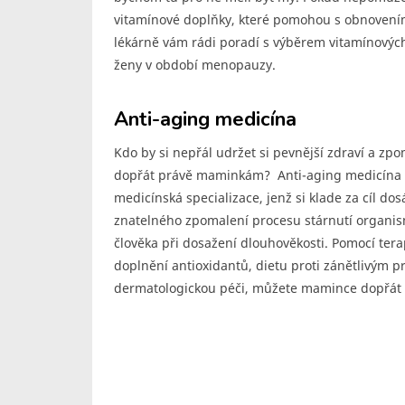
vitamínové doplňky, které pomohou s obnovením
lékárně vám rádi poradí s výběrem vitamínových 
ženy v období menopauzy.
Anti-aging medicína
Kdo by si nepřál udržet si pevnější zdraví a zp
dopřát právě maminkám? Anti-aging medicína ne
medicínská specializace, jenž si klade za cíl do
znatelného zpomalení procesu stárnutí organis
člověka při dosažení dlouhověkosti. Pomocí terap
doplnění antioxidantů, dietu proti zánětlivým 
dermatologickou péči, můžete mamince dopřát ce