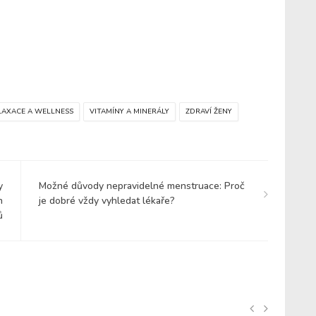
LAXACE A WELLNESS
VITAMÍNY A MINERÁLY
ZDRAVÍ ŽENY
y
Možné důvody nepravidelné menstruace: Proč
h
je dobré vždy vyhledat lékaře?
ů