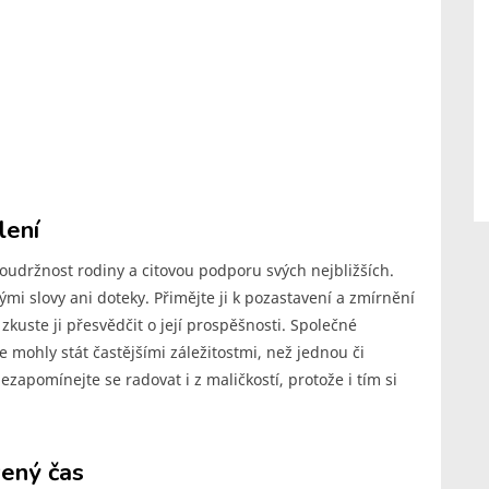
lení
soudržnost rodiny a citovou podporu svých nejbližších.
mi slovy ani doteky. Přimějte ji k pozastavení a zmírnění
zkuste ji přesvědčit o její prospěšnosti. Společné
mohly stát častějšími záležitostmi, než jednou či
ezapomínejte se radovat i z maličkostí, protože i tím si
vený čas