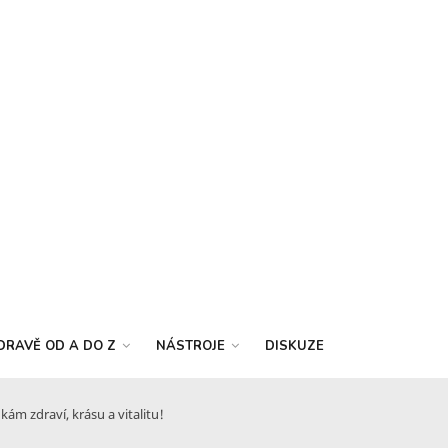
DRAVĚ OD A DO Z
NÁSTROJE
DISKUZE
m zdraví, krásu a vitalitu!