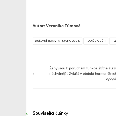
Autor: Veronika Tůmová
DUŠEVNÍ ZDRAVÍ A PSYCHOLOGIE
RODIČE A DĚTI
RE
Ženy jsou k poruchám funkce štítné žláz
náchylnější. Zvlášť v období hormonálníc
výkyv
Související
články