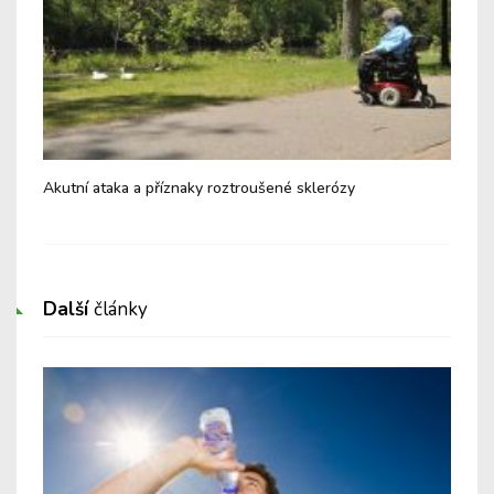
Akutní ataka a příznaky roztroušené sklerózy
10 
skl
Další
články