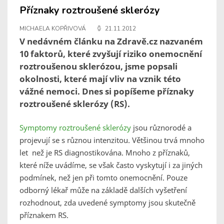
Příznaky roztroušené sklerózy
MICHAELA KOPŘIVOVÁ
21.11.2012
V nedávném článku na Zdravě.cz nazvaném
10 faktorů, které zvyšují riziko onemocnění
roztroušenou sklerózou, jsme popsali
okolnosti, které mají vliv na vznik této
vážné nemoci. Dnes si popíšeme příznaky
roztroušené sklerózy (RS).
Symptomy roztroušené sklerózy
jsou různorodé a
projevují se s různou intenzitou. Většinou trvá mnoho
let než je RS diagnostikována. Mnoho z příznaků,
které níže uvádíme, se však často vyskytují i za jiných
podmínek, než jen při tomto onemocnění. Pouze
odborný lékař může na základě dalších vyšetření
rozhodnout, zda uvedené symptomy jsou skutečně
příznakem RS.