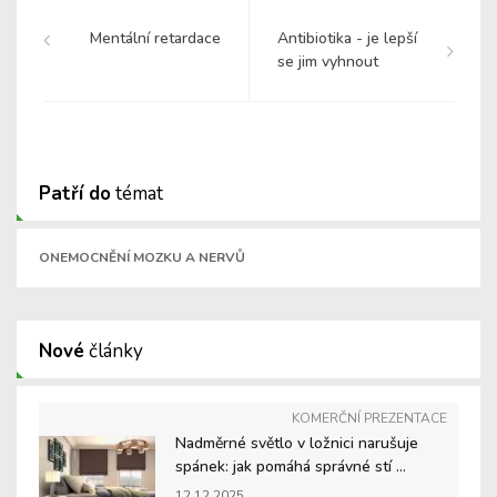
Mentální retardace
Antibiotika - je lepší
se jim vyhnout
Patří do
témat
ONEMOCNĚNÍ MOZKU A NERVŮ
Nové
články
KOMERČNÍ PREZENTACE
Nadměrné světlo v ložnici narušuje
spánek: jak pomáhá správné stí ...
12.12.2025