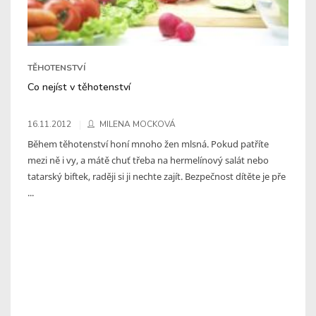
TĚHOTENSTVÍ
Co nejíst v těhotenství
16.11.2012
MILENA MOCKOVÁ
Během těhotenství honí mnoho žen mlsná. Pokud patříte
mezi ně i vy, a mátě chuť třeba na hermelínový salát nebo
tatarský biftek, raději si ji nechte zajít. Bezpečnost dítěte je pře
...