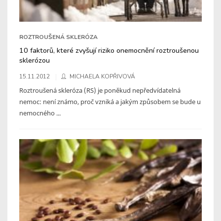
ROZTROUŠENÁ SKLERÓZA
10 faktorů, které zvyšují riziko onemocnění roztroušenou
sklerózou
15.11.2012
MICHAELA KOPŘIVOVÁ
Roztroušená skleróza (RS) je poněkud nepředvídatelná
nemoc: není známo, proč vzniká a jakým způsobem se bude u
nemocného ...