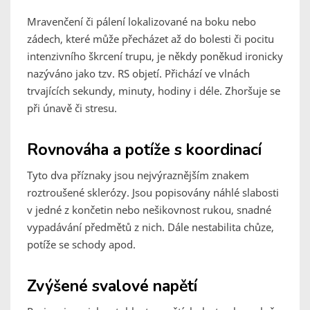
Mravenčení či pálení lokalizované na boku nebo
zádech, které může přecházet až do bolesti či pocitu
intenzivního škrcení trupu, je někdy poněkud ironicky
nazýváno jako tzv. RS objetí. Přichází ve vlnách
trvajících sekundy, minuty, hodiny i déle. Zhoršuje se
při únavě či stresu.
Rovnováha a potíže s koordinací
Tyto dva příznaky jsou nejvýraznějším znakem
roztroušené sklerózy. Jsou popisovány náhlé slabosti
v jedné z končetin nebo nešikovnost rukou, snadné
vypadávání předmětů z nich. Dále nestabilita chůze,
potíže se schody apod.
Zvýšené svalové napětí