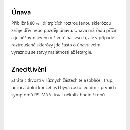
Únava
Přibližně 80 % lidí trpících roztroušenou sklerózou
zažije dřív nebo později únavu. Únava má řadu příčin
a je běžným jevem v životě nás všech, ale v případě
roztroušené sklerózy jde často o únavu velmi
výraznou se stavy malátnosti až letargie.
Znecitlivění
Ztráta citlivosti v různých částech těla (obličej, trup,
horní a dolní končetiny) bývá často jedním z prvních
symptomů RS. Může trvat několik hodin či dnů.