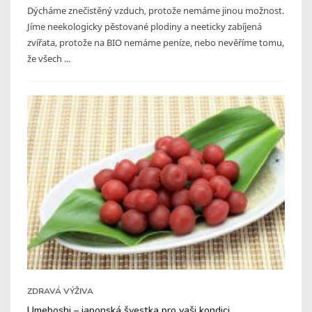
Dýcháme znečistěný vzduch, protože nemáme jinou možnost.
Jíme neekologicky pěstované plodiny a neeticky zabíjená
zvířata, protože na BIO nemáme peníze, nebo nevěříme tomu,
že všech ...
ZDRAVÁ VÝŽIVA
Umeboshi – japonská švestka pro vaši kondici