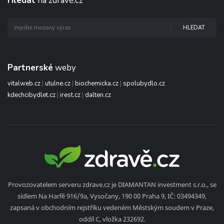
Hledat
na zdravě.cz
HLEDAT
Partnerské
weby
vitalweb.cz
|
utulne.cz
|
biochemicka.cz
|
spolubydlo.cz
kdechcibydlet.cz
|
irest.cz
|
dalten.cz
Provozovatelem serveru zdrave.cz je DIAMANTAN investment s.r.o., se
sídlem Na Harfě 916/9a, Vysočany, 190 00 Praha 9, IČ: 03494349,
zapsaná v obchodním rejstříku vedeném Městským soudem v Praze,
oddíl C, vložka 232692.