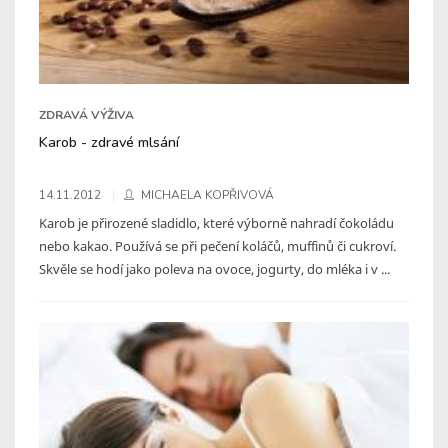
ZDRAVÁ VÝŽIVA
Karob - zdravé mlsání
14.11.2012
MICHAELA KOPŘIVOVÁ
Karob je přirozené sladidlo, které výborně nahradí čokoládu
nebo kakao. Používá se při pečení koláčů, muffinů či cukroví.
Skvěle se hodí jako poleva na ovoce, jogurty, do mléka i v ...