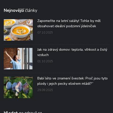
Nejnovější
články
Zapomeňte na letní saláty! Tohle by měl
obsahovat ideální podzimní jídelníček
07.10.2025
Jak na zdravý domov: teplota, vlhkost a čistý
vzduch
01.10.2025
Babí léto ve znamení švestek: Proč jsou tyto
plody i jejich pecky elixírem mládí?“
29.09.2025