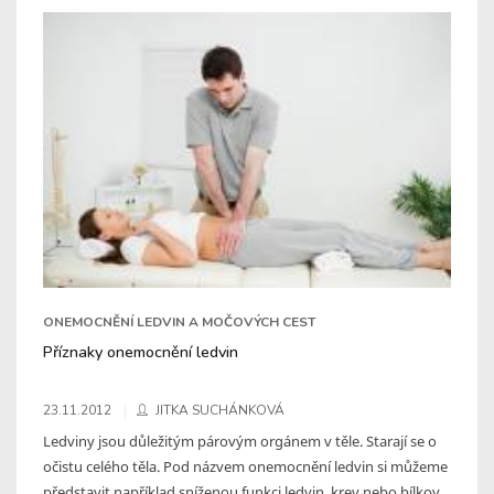
ONEMOCNĚNÍ LEDVIN A MOČOVÝCH CEST
Příznaky onemocnění ledvin
23.11.2012
JITKA SUCHÁNKOVÁ
Ledviny jsou důležitým párovým orgánem v těle. Starají se o
očistu celého těla. Pod názvem onemocnění ledvin si můžeme
představit například sníženou funkci ledvin, krev nebo bílkov