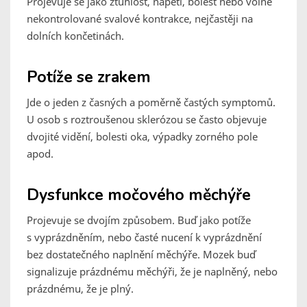
Projevuje se jako ztuhlost, napětí, bolest nebo volně
nekontrolované svalové kontrakce, nejčastěji na
dolních končetinách.
Potíže se zrakem
Jde o jeden z časných a poměrně častých symptomů.
U osob s roztroušenou sklerózou se často objevuje
dvojité vidění, bolesti oka, výpadky zorného pole
apod.
Dysfunkce močového měchýře
Projevuje se dvojím způsobem. Buď jako potíže
s vyprázdněním, nebo časté nucení k vyprázdnění
bez dostatečného naplnění měchýře. Mozek buď
signalizuje prázdnému měchýři, že je naplněný, nebo
prázdnému, že je plný.