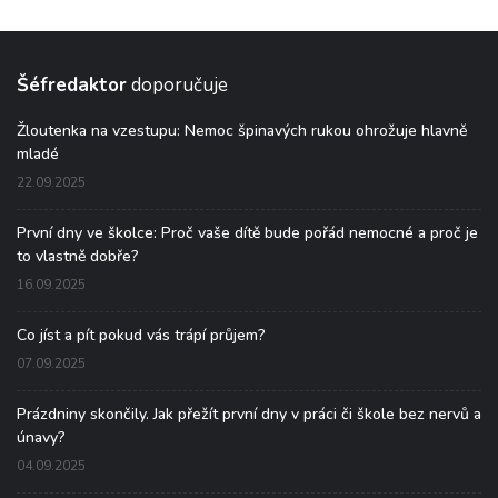
Šéfredaktor
doporučuje
Žloutenka na vzestupu: Nemoc špinavých rukou ohrožuje hlavně
mladé
22.09.2025
První dny ve školce: Proč vaše dítě bude pořád nemocné a proč je
to vlastně dobře?
16.09.2025
Co jíst a pít pokud vás trápí průjem?
07.09.2025
Prázdniny skončily. Jak přežít první dny v práci či škole bez nervů a
únavy?
04.09.2025