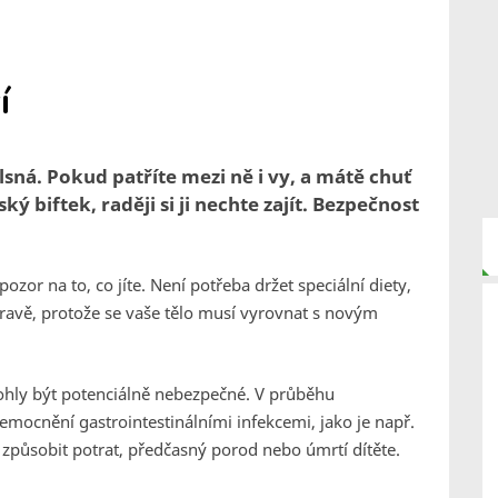
í
ná. Pokud patříte mezi ně i vy, a mátě chuť
ý biftek, raději si ji nechte zajít. Bezpečnost
ozor na to, co jíte. Není potřeba držet speciální diety,
dravě, protože se vaše tělo musí vyrovnat s novým
ohly být potenciálně nebezpečné. V průběhu
emocnění gastrointestinálními infekcemi, jako je např.
způsobit potrat, předčasný porod nebo úmrtí dítěte.