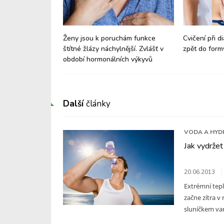
dravotních
Ženy jsou k poruchám funkce
Cvičení při di
h asistentek
štítné žlázy náchylnější. Zvlášť v
zpět do form
období hormonálních výkyvů
Další
články
VODA A HYD
Jak vydržet
20.06.2013
Extrémní tep
začne zítra v
sluníčkem varu