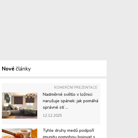
Nové
články
KOMERČNÍ PREZENTACE
Nadměrné světlo v ložnici
narušuje spánek: jak pomáhá
správné stí ...
12.12.2025
Tyhle druhy medů podpoří
imunitu pomohou bojovat s