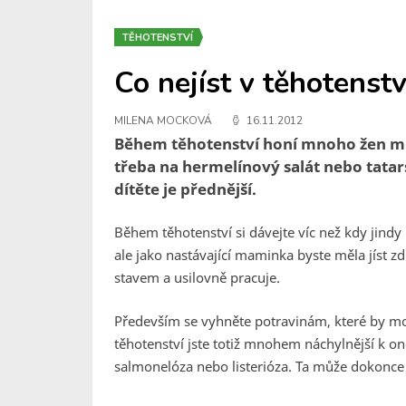
TĚHOTENSTVÍ
Co nejíst v těhotenstv
MILENA MOCKOVÁ
16.11.2012
Během těhotenství honí mnoho žen mls
třeba na hermelínový salát nebo tatarsk
dítěte je přednější.
Během těhotenství si dávejte víc než kdy jindy p
ale jako nastávající maminka byste měla jíst z
stavem a usilovně pracuje.
Především se vyhněte potravinám, které by m
těhotenství jste totiž mnohem náchylnější k on
salmonelóza nebo listerióza. Ta může dokonce 