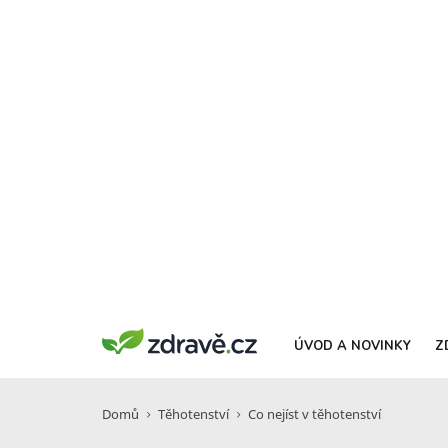
ÚVOD A NOVINKY
Z
Domů
Těhotenství
Co nejíst v těhotenství