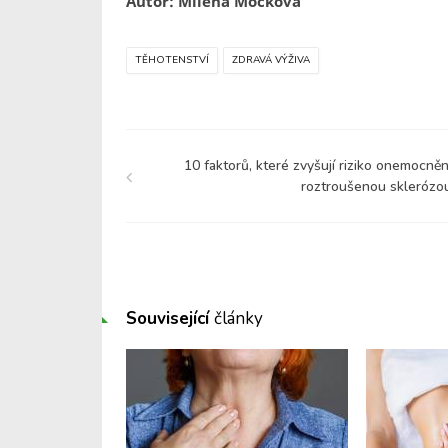
Autor: Milena Mocková
TĚHOTENSTVÍ
ZDRAVÁ VÝŽIVA
10 faktorů, které zvyšují riziko onemocněn
roztroušenou sklerózo
Související
články