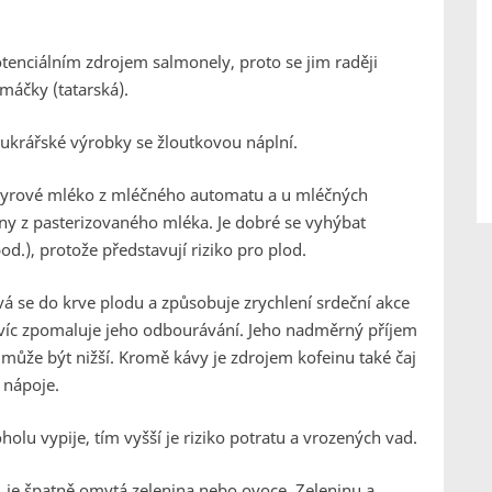
tenciálním zdrojem salmonely, proto se jim raději
máčky (tatarská).
cukrářské výrobky se žloutkovou náplní.
 syrové mléko z mléčného automatu a u mléčných
ny z pasterizovaného mléka. Je dobré se vyhýbat
d.), protože představují riziko pro plod.
vá se do krve plodu a způsobuje zrychlení srdeční akce
víc zpomaluje jeho odbourávání. Jeho nadměrný příjem
může být nižší. Kromě kávy je zdrojem kofeinu také čaj
 nápoje.
holu vypije, tím vyšší je riziko potratu a vrozených vad.
, je špatně omytá zelenina nebo ovoce. Zeleninu a