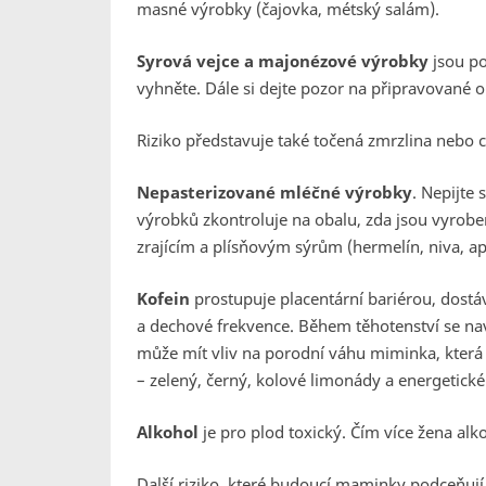
masné výrobky (čajovka, métský salám).
Syrová vejce a majonézové výrobky
jsou po
vyhněte. Dále si dejte pozor na připravované o
Riziko představuje také točená zmrzlina nebo 
Nepasterizované mléčné výrobky
. Nepijte
výrobků zkontroluje na obalu, zda jsou vyrobe
zrajícím a plísňovým sýrům (hermelín, niva, apo
Kofein
prostupuje placentární bariérou, dostá
a dechové frekvence. Během těhotenství se na
může mít vliv na porodní váhu miminka, která 
– zelený, černý, kolové limonády a energetické
Alkohol
je pro plod toxický. Čím více žena alko
Další riziko, které budoucí maminky podceňují