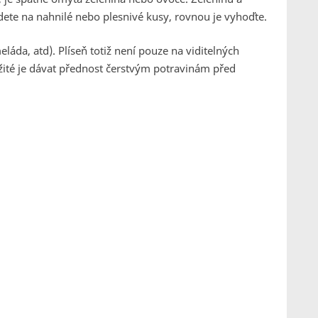
ete na nahnilé nebo plesnivé kusy, rovnou je vyhoďte.
láda, atd). Plíseň totiž není pouze na viditelných
ežité je dávat přednost čerstvým potravinám před