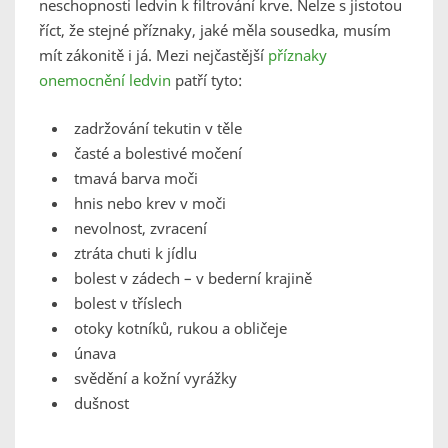
neschopnosti ledvin k filtrování krve. Nelze s jistotou
říct, že stejné příznaky, jaké měla sousedka, musím
mít zákonitě i já. Mezi nejčastější
příznaky
onemocnění ledvin
patří tyto:
zadržování tekutin v těle
časté a bolestivé močení
tmavá barva moči
hnis nebo krev v moči
nevolnost, zvracení
ztráta chuti k jídlu
bolest v zádech – v bederní krajině
bolest v tříslech
otoky kotníků, rukou a obličeje
únava
svědění a kožní vyrážky
dušnost