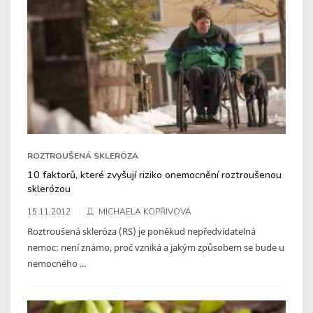
ROZTROUŠENÁ SKLERÓZA
10 faktorů, které zvyšují riziko onemocnění roztroušenou
sklerózou
15.11.2012
MICHAELA KOPŘIVOVÁ
Roztroušená skleróza (RS) je poněkud nepředvídatelná
nemoc: není známo, proč vzniká a jakým způsobem se bude u
nemocného ...