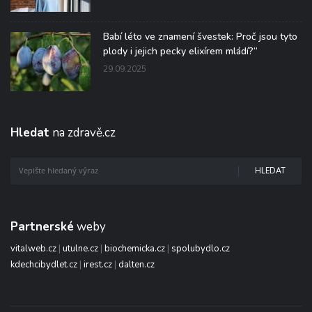
Babí léto ve znamení švestek: Proč jsou tyto
plody i jejich pecky elixírem mládí?“
29.09.2025
Hledat
na zdravě.cz
HLEDAT
Partnerské
weby
vitalweb.cz
|
utulne.cz
|
biochemicka.cz
|
spolubydlo.cz
kdechcibydlet.cz
|
irest.cz
|
dalten.cz