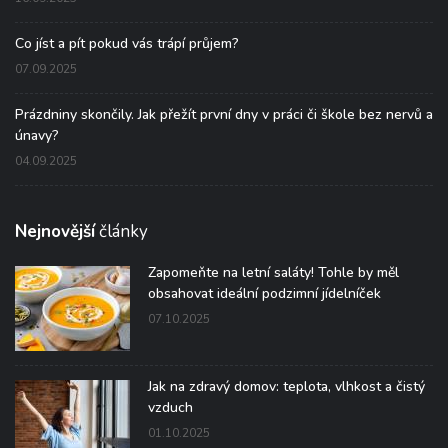
Co jíst a pít pokud vás trápí průjem?
07.09.2025
Prázdniny skončily. Jak přežít první dny v práci či škole bez nervů a
únavy?
04.09.2025
Nejnovější
články
Zapomeňte na letní saláty! Tohle by měl
obsahovat ideální podzimní jídelníček
07.10.2025
Jak na zdravý domov: teplota, vlhkost a čistý
vzduch
01.10.2025