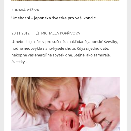
ZDRAVÁ VÝŽIVA
Umeboshi – japonská švestka pro vaši kondici
20.11.2012
MICHAELA KOPŘIVOVÁ
Umeboshi je název pro sušené a nakládané japonské švestky,
hodně neobvyklé slano-kyselé chutě. Když si jednu dáte,
nakopne vás energií na zbytek dne. Stejně jako samuraje.
Švestky ...