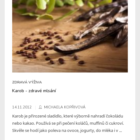
ZDRAVÁ VÝŽIVA
Karob - zdravé mlsání
14.11.2012
MICHAELA KOPŘIVOVÁ
Karob je přirozené sladidlo, které výborně nahradí čokoládu
nebo kakao. Používá se při pečení koláčů, muffinů či cukroví.
Skvěle se hodí jako poleva na ovoce, jogurty, do mléka i v ...