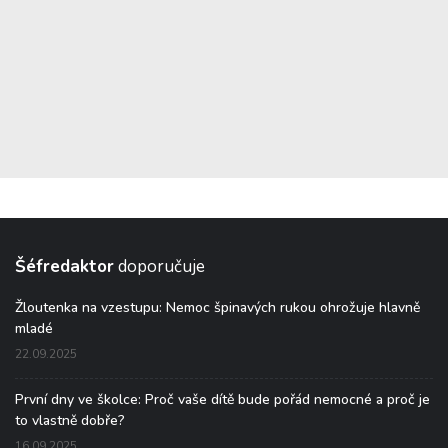
Šéfredaktor
doporučuje
Žloutenka na vzestupu: Nemoc špinavých rukou ohrožuje hlavně
mladé
22.09.2025
První dny ve školce: Proč vaše dítě bude pořád nemocné a proč je
to vlastně dobře?
16.09.2025