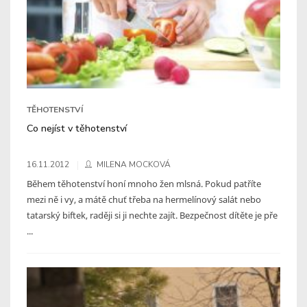
TĚHOTENSTVÍ
Co nejíst v těhotenství
16.11.2012
MILENA MOCKOVÁ
Během těhotenství honí mnoho žen mlsná. Pokud patříte
mezi ně i vy, a mátě chuť třeba na hermelínový salát nebo
tatarský biftek, raději si ji nechte zajít. Bezpečnost dítěte je pře
...