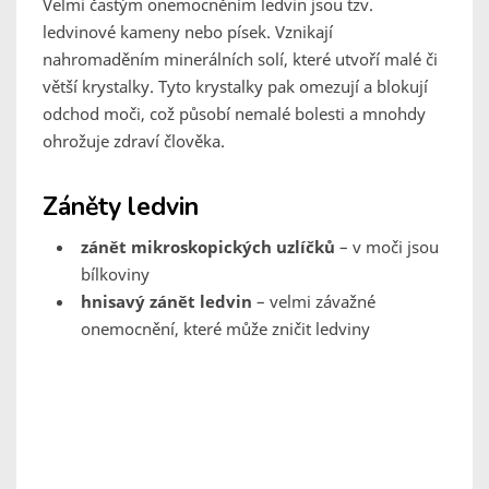
Velmi častým onemocněním ledvin jsou tzv.
ledvinové kameny nebo písek. Vznikají
nahromaděním minerálních solí, které utvoří malé či
větší krystalky. Tyto krystalky pak omezují a blokují
odchod moči, což působí nemalé bolesti a mnohdy
ohrožuje zdraví člověka.
Záněty ledvin
zánět mikroskopických uzlíčků
– v moči jsou
bílkoviny
hnisavý zánět ledvin
– velmi závažné
onemocnění, které může zničit ledviny