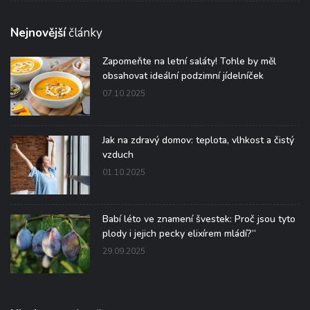
Nejnovější
články
Zapomeňte na letní saláty! Tohle by měl
obsahovat ideální podzimní jídelníček
07.10.2025
Jak na zdravý domov: teplota, vlhkost a čistý
vzduch
01.10.2025
Babí léto ve znamení švestek: Proč jsou tyto
plody i jejich pecky elixírem mládí?“
29.09.2025