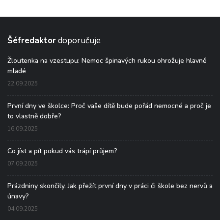
Šéfredaktor
doporučuje
Žloutenka na vzestupu: Nemoc špinavých rukou ohrožuje hlavně
mladé
22.09.2025
První dny ve školce: Proč vaše dítě bude pořád nemocné a proč je
to vlastně dobře?
16.09.2025
Co jíst a pít pokud vás trápí průjem?
07.09.2025
Prázdniny skončily. Jak přežít první dny v práci či škole bez nervů a
únavy?
04.09.2025