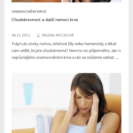
ONEMOCNĚNÍ KRVE
Chudokrevnost a další nemoci krve
06.11.2012
MILENA MOCKOVÁ
Trápí vás otoky nohou, křečové žíly nebo hemeroidy a lékař
vám sdělil, že jste chudokrevná? Není to nic příjemného, ale i s
nejrůznějšími onemocněními krve a cév se můžeme setkat. ...