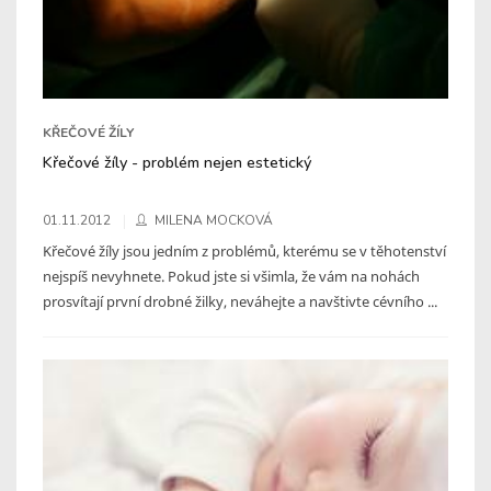
KŘEČOVÉ ŽÍLY
Křečové žíly - problém nejen estetický
01.11.2012
MILENA MOCKOVÁ
Křečové žíly jsou jedním z problémů, kterému se v těhotenství
nejspíš nevyhnete. Pokud jste si všimla, že vám na nohách
prosvítají první drobné žilky, neváhejte a navštivte cévního ...