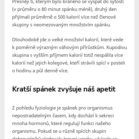
Přesněji ti, kterým bylo bráněno se vyspat do sytosti
(v průměru o 80 minut spánku méně), druhý den
přijímali průměrně o 500 kalorií více než členové
skupiny s neomezovaným množstvím spánku.
Dlouhodobě jde o velké množství kalorií, které vede
k poměrně výrazným váhovým přírůstkům. Kupodivu
skupina s vyšším příjmem kalorií totiž nespálila více
kalorií než jejich kolegové, kteří strávili spící v posteli
o hodinu a půl denně více.
Kratší spánek zvyšuje náš apetit
Z pohledu fyziologie je spánek pro organismus
nepostradatelným časem, kdy dochází k sekreci
mnoha hormonů, které regulují funkci našeho
organismu. Pokud se u různě spících skupin
dobrovolníků sledovaly krevní vzorky, ukázalo se