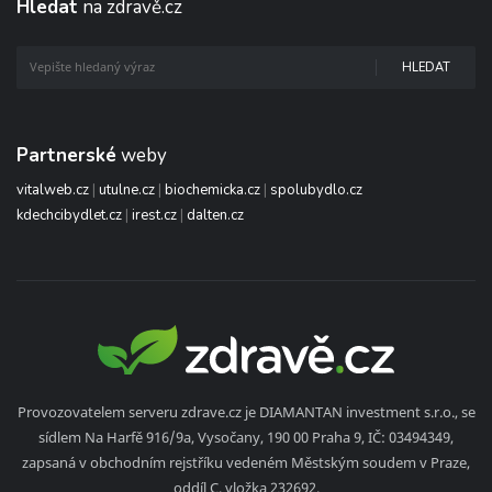
Hledat
na zdravě.cz
HLEDAT
Partnerské
weby
vitalweb.cz
|
utulne.cz
|
biochemicka.cz
|
spolubydlo.cz
kdechcibydlet.cz
|
irest.cz
|
dalten.cz
Provozovatelem serveru zdrave.cz je DIAMANTAN investment s.r.o., se
sídlem Na Harfě 916/9a, Vysočany, 190 00 Praha 9, IČ: 03494349,
zapsaná v obchodním rejstříku vedeném Městským soudem v Praze,
oddíl C, vložka 232692.