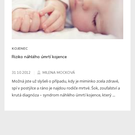
KOJENEC
Riziko náhlého úmrtí kojence
31.10.2012
MILENA MOCKOVÁ
Možná jste už slyšeli o případu, kdy je miminko zcela zdravé,
spí v postýlce a ráno je najdou rodiče mrtvé. Šok, zoufalství a
krutá diagnóza – syndrom náhlého úmrtí kojence, který ...