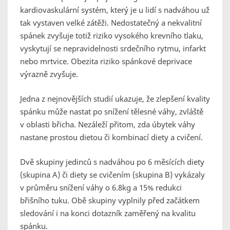
kardiovaskulární systém, který je u lidí s nadváhou už
tak vystaven velké zátěži. Nedostatečný a nekvalitní
spánek zvyšuje totiž riziko vysokého krevního tlaku,
vyskytují se nepravidelnosti srdečního rytmu, infarkt
nebo mrtvice. Obezita riziko spánkové deprivace
výrazně zvyšuje.
Jedna z nejnovějších studií ukazuje, že zlepšení kvality
spánku může nastat po snížení tělesné váhy, zvláště
v oblasti břicha. Nezáleží přitom, zda úbytek váhy
nastane prostou dietou či kombinací diety a cvičení.
Dvě skupiny jedinců s nadváhou po 6 měsících diety
(skupina A) či diety se cvičením (skupina B) vykázaly
v průměru snížení váhy o 6.8kg a 15% redukci
břišního tuku. Obě skupiny vyplnily před začátkem
sledování i na konci dotazník zaměřený na kvalitu
spánku.