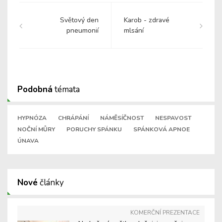
Světový den
Karob - zdravé
pneumonií
mlsání
Podobná
témata
HYPNÓZA
CHRÁPÁNÍ
NÁMĚSÍČNOST
NESPAVOST
NOČNÍ MŮRY
PORUCHY SPÁNKU
SPÁNKOVÁ APNOE
ÚNAVA
Nové
články
KOMERČNÍ PREZENTACE