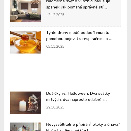
Nadměrné světlo v ložnici narušuje
spánek: jak pomáhá správné stí ...
12.12.2025
Tyhle druhy medů podpoří imunitu
pomohou bojovat s respiračními o ...
05.11.2025
Dušičky vs. Halloween: Dva svátky
mrtvých, dva naprosto odlišné s ...
29.10.2025
Nevysvětlitelné přibírání, otoky a únava?
Možná za tím stojí Cush ...