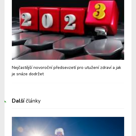
Nejčastější novoroční předsevzetí pro utužení zdraví a jak
Nep
je snáze dodržet
bě
Další
články