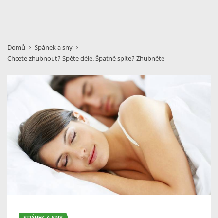
Domů
Spánek a sny
Chcete zhubnout? Spěte déle. Špatně spíte? Zhubněte
SPÁNEK A SNY