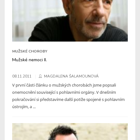
MUŽSKÉ CHOROBY
Mužské nemoci II.
08.11.2011
MAGDALENA ŠALAMOUNOVÁ
V první části článku o mužských chorobách jsme popsali
onemocnění související s pohlavními orgány. V dnešním
pokračování si představíme další potíže spojené s pohlavním
ústrojím, a ...