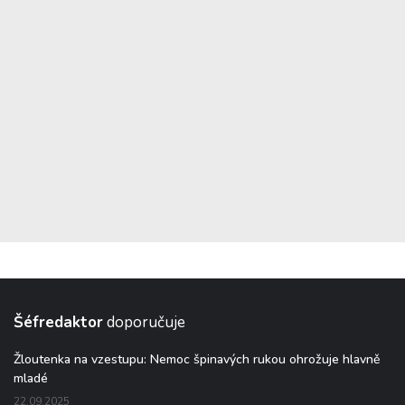
Šéfredaktor
doporučuje
Žloutenka na vzestupu: Nemoc špinavých rukou ohrožuje hlavně
mladé
22.09.2025