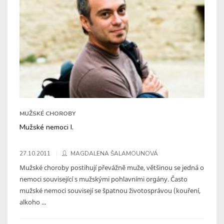
MUŽSKÉ CHOROBY
Mužské nemoci I.
27.10.2011
MAGDALENA ŠALAMOUNOVÁ
Mužské choroby postihují převážně muže, většinou se jedná o
nemoci související s mužskými pohlavními orgány. Často
mužské nemoci souvisejí se špatnou životosprávou (kouření,
alkoho ...