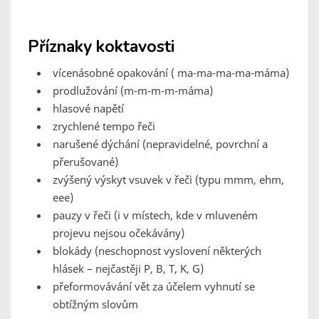
Příznaky koktavosti
vícenásobné opakování ( ma-ma-ma-ma-máma)
prodlužování (m-m-m-m-máma)
hlasové napětí
zrychlené tempo řeči
narušené dýchání (nepravidelné, povrchní a
přerušované)
zvýšený výskyt vsuvek v řeči (typu mmm, ehm,
eee)
pauzy v řeči (i v místech, kde v mluveném
projevu nejsou očekávány)
blokády (neschopnost vyslovení některých
hlásek – nejčastěji P, B, T, K, G)
přeformovávání vět za účelem vyhnutí se
obtížným slovům