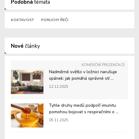
Podobná
témata
KOKTAVOST
PORUCHY ŘEČI
Nové
články
KOMERČNÍ PREZENTACE
Nadměrné světlo v ložnici narušuje
spánek: jak pomáhá správné stí ...
12.12.2025
Tyhle druhy medů podpoří imunitu
pomohou bojovat s respiračními o ...
05.11.2025