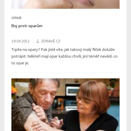
OPAR
Boj proti oparům
19.04.2012
ZDRAVĚ.CZ
Trpíte na opary? Pak jistě víte, jak takový malý flíček dokáže
potrápit. Někteří mají opar každou chvíli, jiní téměř nevědí, co
to opar je.