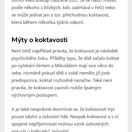
tomto věku koktají naučeně (tzn., že se naučí mluvit
podle někoho z blízkých, kdo zadrhává v řeči) nebo
se může jednat jen o tzv. přechodnou koktavost,
která během několika týdnů odezní.
Mýty o koktavosti
Není totiž například pravda, že koktavost je následek
psychického šoku. Příběhy typu, že dítě začalo koktat
po vylekání čertem a Mikulášem mají sice něco do
sebe, nicméně pokud dítě v sobě nemělo již jisté
predispozice, koktat rozhodně nezačne. Také není
pravda, že koktavost zavinili rodiče špatným
výchovným postupem.
A je také nesprávné domnívat se, že koktavostí trpí
pouze labilní a úzkostní lidé. Naopak koktavost a s ní
spojené nepříjemnosti mohou vznik úzkostných
poruch u balbutiků způsobit.