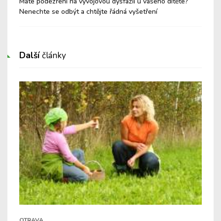
Máte podezření na vývojovou dysfázii u vašeho dítěte?
Por
Nenechte se odbýt a chtějte řádná vyšetření
Další
články
OTRAVA