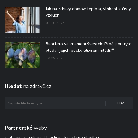
Jak na zdravý domov: teplota, vlhkost a čistý
vzduch
01.10.2025
Babí léto ve znamení švestek: Proč jsou tyto
plody i jejich pecky elixírem mládí?“
29.09.2025
Hledat
na zdravě.cz
HLEDAT
Partnerské
weby
vitalweb.cz
|
utulne.cz
|
biochemicka.cz
|
spolubydlo.cz