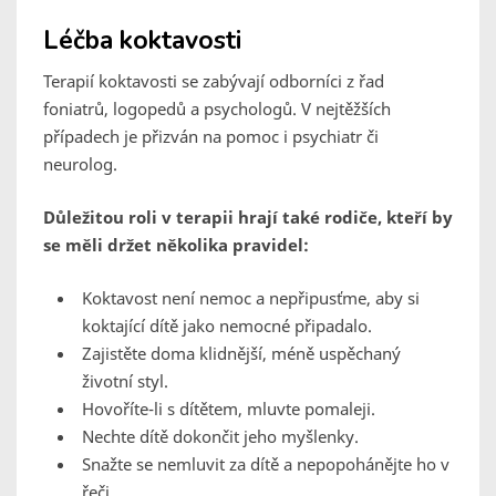
Léčba koktavosti
Terapií koktavosti se zabývají odborníci z řad
foniatrů, logopedů a psychologů. V nejtěžších
případech je přizván na pomoc i psychiatr či
neurolog.
Důležitou roli v terapii hrají také rodiče, kteří by
se měli držet několika pravidel:
Koktavost není nemoc a nepřipusťme, aby si
koktající dítě jako nemocné připadalo.
Zajistěte doma klidnější, méně uspěchaný
životní styl.
Hovoříte-li s dítětem, mluvte pomaleji.
Nechte dítě dokončit jeho myšlenky.
Snažte se nemluvit za dítě a nepopohánějte ho v
řeči.