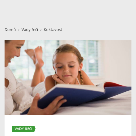
Domů
Vady řeči
Koktavost
VADY ŘEČI