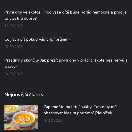
První dny ve školce: Proč vaše dítě bude pořád nemocné a proč je
to vlastně dobře?
16.09.2025
Co jíst a pít pokud vás trápí průjem?
07.09.2025
Prázdniny skončily. Jak přežít první dny v práci či škole bez nervů a
únavy?
04.09.2025
Nejnovější
články
Zapomeňte na letní saláty! Tohle by měl
obsahovat ideální podzimní jídelníček
07.10.2025