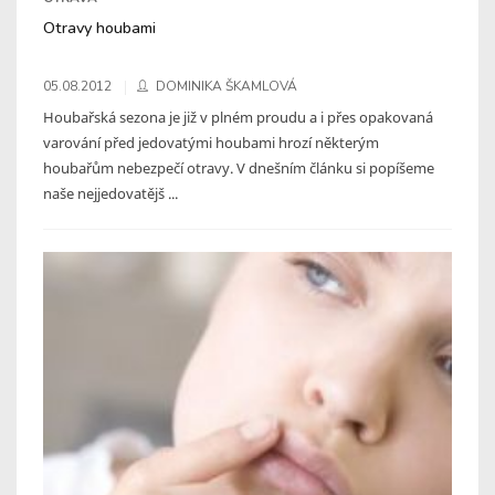
Otravy houbami
05.08.2012
DOMINIKA ŠKAMLOVÁ
Houbařská sezona je již v plném proudu a i přes opakovaná
varování před jedovatými houbami hrozí některým
houbařům nebezpečí otravy. V dnešním článku si popíšeme
naše nejjedovatějš ...