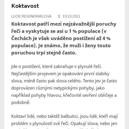
Koktavost
LUCIE REGENERMELOVÁ
19.10.2011
Koktavost patří mezi nejzávažnější poruchy
řeči a vyskytuje se asi u 1 % populace (v
Čechách je však uváděno postižení až 4 %
populace). Je známo, že muži i ženy touto
poruchou trpí stejně často.
Jde o postižení, které zabraňuje v plynulé řeči.
Nejčastějším projevem je opakování první slabiky
slova, méně často pak slova celého. Tento jev je často
doprovázen různými netypickými pohyby, jako
například pohyby hlavou, křečovité sevření obličeje a
podobně.
Koktaví lidé, nebo taktéž balbutici, jsou lidé, kteří mají
problém s plynulostí své řeči. Opakují slova, nebo jen