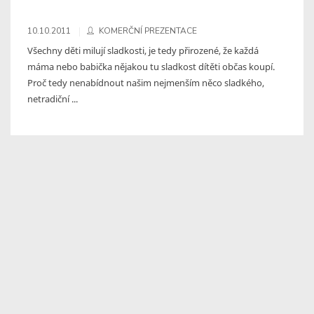
10.10.2011
KOMERČNÍ PREZENTACE
Všechny děti milují sladkosti, je tedy přirozené, že každá
máma nebo babička nějakou tu sladkost dítěti občas koupí.
Proč tedy nenabídnout našim nejmenším něco sladkého,
netradiční ...