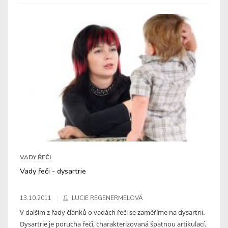
VADY ŘEČI
Vady řeči - dysartrie
13.10.2011
LUCIE REGENERMELOVÁ
V dalším z řady článků o vadách řeči se zaměříme na dysartrii.
Dysartrie je porucha řeči, charakterizovaná špatnou artikulací.