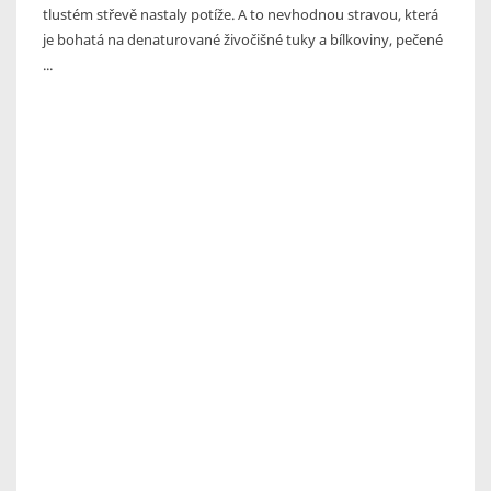
tlustém střevě nastaly potíže. A to nevhodnou stravou, která
je bohatá na denaturované živočišné tuky a bílkoviny, pečené
...