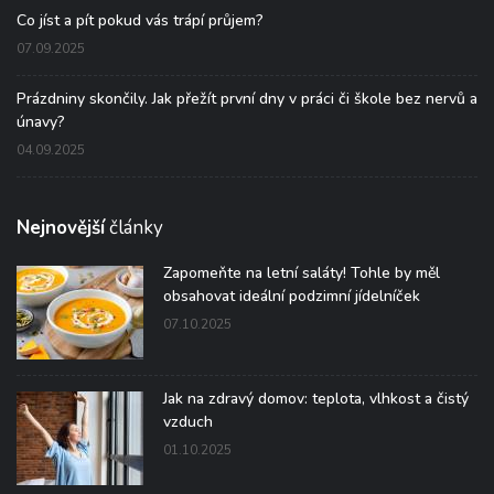
Co jíst a pít pokud vás trápí průjem?
07.09.2025
Prázdniny skončily. Jak přežít první dny v práci či škole bez nervů a
únavy?
04.09.2025
Nejnovější
články
Zapomeňte na letní saláty! Tohle by měl
obsahovat ideální podzimní jídelníček
07.10.2025
Jak na zdravý domov: teplota, vlhkost a čistý
vzduch
01.10.2025