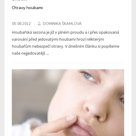
Otravy houbami
05.08.2012
DOMINIKA ŠKAMLOVÁ
Houbařská sezona je již v plném proudu a i přes opakovaná
varování před jedovatými houbami hrozí některým
houbařům nebezpečí otravy. V dnešním článku si popíšeme
naše nejjedovatějš ...