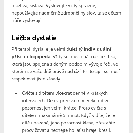
mazlivá, šišlavá. Vyslovujte vždy správně,
nepoužívejte nadměrně zdrobněliny slov, ta se dětem
hůře vyslovují.
Léčba dyslalie
Při terapii dyslalie je velmi důležitý
individuální
přístup logopeda
. Vždy se musí dbát na specifika,
která jsou spojena s daným obdobím vývoje řeči, ve
kterém se vaše dítě právě nachází. Při terapii se musí
respektovat jisté zásady:
Cvičte s dítětem vícekrát denně v krátkých
intervalech. Děti v předškolním věku udrží
pozornost jen velmi krátce. Proto cvičte s
dítětem maximálně 5 minut. Když vidíte, že je
dítě unavené, jeho pozornost klesá, přestaňte
procvičovat a nechejte ho, ať si hraje, kreslí,