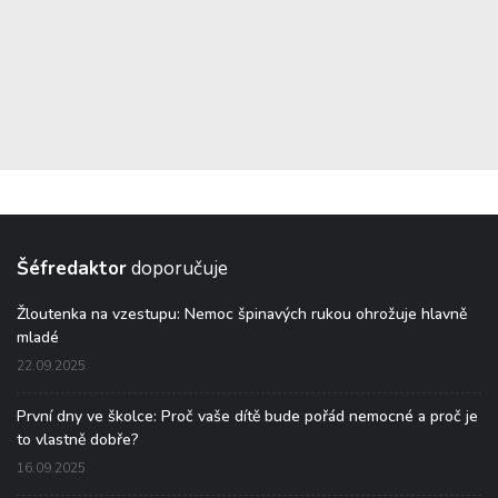
Šéfredaktor
doporučuje
Žloutenka na vzestupu: Nemoc špinavých rukou ohrožuje hlavně
mladé
22.09.2025
První dny ve školce: Proč vaše dítě bude pořád nemocné a proč je
to vlastně dobře?
16.09.2025