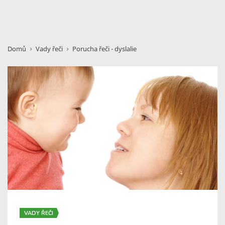
Domů
Vady řeči
Porucha řeči - dyslalie
VADY ŘEČI