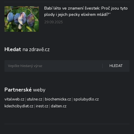
Babí léto ve znamení švestek: Proč jsou tyto
plody i jejich pecky elixírem mládí?“
29.09.2025
Hledat
na zdravě.cz
HLEDAT
Partnerské
weby
vitalweb.cz
|
utulne.cz
|
biochemicka.cz
|
spolubydlo.cz
kdechcibydlet.cz
|
irest.cz
|
dalten.cz