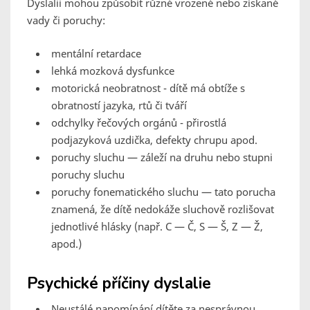
Dyslalii mohou způsobit různé vrozené nebo získané
vady či poruchy:
mentální retardace
lehká mozková dysfunkce
motorická neobratnost - dítě má obtíže s
obratností jazyka, rtů či tváří
odchylky řečových orgánů - přirostlá
podjazyková uzdička, defekty chrupu apod.
poruchy sluchu — záleží na druhu nebo stupni
poruchy sluchu
poruchy fonematického sluchu — tato porucha
znamená, že dítě nedokáže sluchově rozlišovat
jednotlivé hlásky (např. C — Č, S — Š, Z — Ž,
apod.)
Psychické příčiny dyslalie
Neustálé napomínání dítěte za nesprávnou