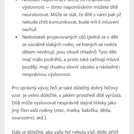
výslovnost — tímto napomínáním můžete dítě
neurotizovat. Může se stát, že dítě s vámi pak již
nebude chtít komunikovat, bude mít k mluvení
nechuť.
Nedostatek projevovaných citů (jedná se o děti
ze sociálně slabých rodin, ve kterých se rodiče
dětem nevěnují, jsou citově chladní). Tyto děti
mají málo podnětů, a proto také začínají mluvit
později, mají chudou slovní zásobu a následně i
nesprávnou výslovnost.
Pro správný vývoj řeči je také důležitý dobrý řečový
vzor. Je velmi důležité, v jakém prostředí dítě vyrůstá.
Dítě může vyslovovat nesprávně stejné hlásky jako
jiný člen vaší rodiny (otec, matka, babička, děda,
sourozenci, atd.).
Dále je důležité, aby vaše řeč nebyla vůči dítěti příliš