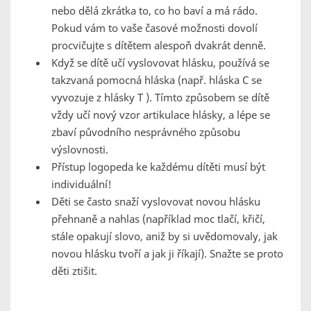
nebo dělá zkrátka to, co ho baví a má rádo.
Pokud vám to vaše časové možnosti dovolí
procvičujte s dítětem alespoň dvakrát denně.
Když se dítě učí vyslovovat hlásku, používá se
takzvaná pomocná hláska (např. hláska C se
vyvozuje z hlásky T ). Tímto způsobem se dítě
vždy učí nový vzor artikulace hlásky, a lépe se
zbaví původního nesprávného způsobu
výslovnosti.
Přístup logopeda ke každému dítěti musí být
individuální!
Děti se často snaží vyslovovat novou hlásku
přehnaně a nahlas (například moc tlačí, křičí,
stále opakují slovo, aniž by si uvědomovaly, jak
novou hlásku tvoří a jak ji říkají). Snažte se proto
děti ztišit.