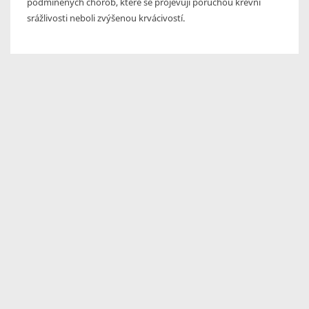
podmíněných chorob, které se projevují poruchou krevní
srážlivosti neboli zvýšenou krvácivostí.