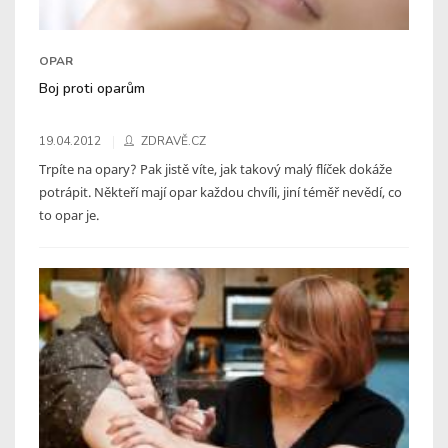
OPAR
Boj proti oparům
19.04.2012
ZDRAVĚ.CZ
Trpíte na opary? Pak jistě víte, jak takový malý flíček dokáže
potrápit. Někteří mají opar každou chvíli, jiní téměř nevědí, co
to opar je.