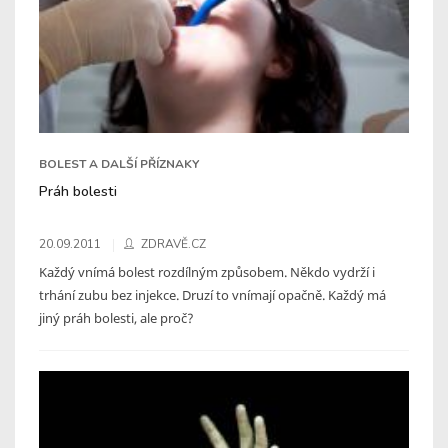
BOLEST A DALŠÍ PŘÍZNAKY
Práh bolesti
20.09.2011
ZDRAVĚ.CZ
Každý vnímá bolest rozdílným způsobem. Někdo vydrží i
trhání zubu bez injekce. Druzí to vnímají opačně. Každý má
jiný práh bolesti, ale proč?