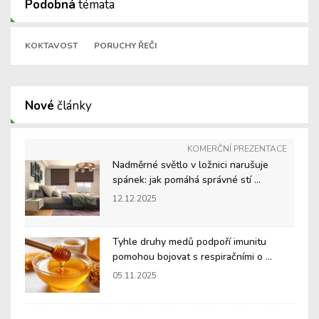
Podobná
témata
KOKTAVOST
PORUCHY ŘEČI
Nové
články
KOMERČNÍ PREZENTACE
Nadměrné světlo v ložnici narušuje
spánek: jak pomáhá správné stí ...
12.12.2025
Tyhle druhy medů podpoří imunitu
pomohou bojovat s respiračními o ...
05.11.2025