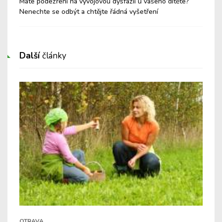
Máte podezření na vývojovou dysfázii u vašeho dítěte?
Por
Nenechte se odbýt a chtějte řádná vyšetření
Další
články
OTRAVA