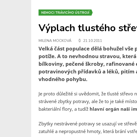
NEMOCI TRÁVICÍHO ÚSTROJÍ
Výplach tlustého stř
MILENA MOCKOVÁ
21.10.2011
Velká část populace dělá bohužel vše p
potíže. A to nevhodnou stravou, která
bílkoviny, pečené škroby, rafinované
potravinových přídavků a léků, pitím
vhodného pohybu.
Je proto důležité si uvědomit, že tlusté střev
strávené zbytky potravy, ale že to je také místo
bakteriální flory, a tudíž
hlavní orgán naší i
Zbytky nestrávené potravy se usazují ve střevě
zatuhlé a nepropustné hmoty, která brání vstřeb