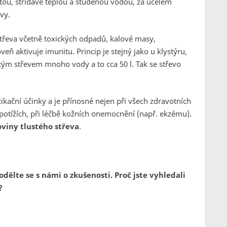
tou, střídavě teplou a studenou vodou, za účelem
vy.
třeva včetně toxických odpadů, kalové masy,
ň aktivuje imunitu. Princip je stejný jako u klystýru,
ým střevem mnoho vody a to cca 50 l. Tak se střevo
xikační účinky a je přínosné nejen při všech zdravotních
h potížích, při léčbě kožních onemocnění (např. ekzému).
viny tlustého střeva
.
Podělte se s námi o zkušenosti. Proč jste vyhledali
?