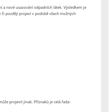
ní a nové usazování odpadních látek. Výsledkem je
íve či později projeví v podobě všech možných
ůže projevit jinak. Příznaků je celá řada: