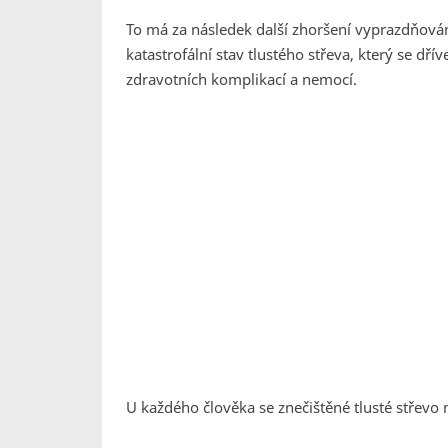
To má za následek další zhoršení vyprazdňová
katastrofální stav tlustého střeva, který se dř
zdravotních komplikací a nemocí.
U každého člověka se znečištěné tlusté střevo m