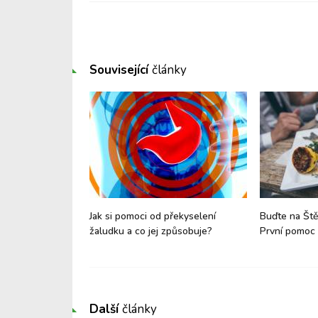
Související
články
: Pozor na
Jak si pomoci od překyselení
Buďte na Ště
žaludku a co jej způsobuje?
První pomoc p
Další
články