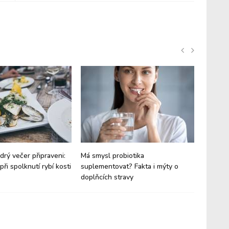
drý večer připraveni:
Má smysl probiotika
Akutní s
ři spolknutí rybí kosti
suplementovat? Fakta i mýty o
Zbavte 
doplňcích stravy
nejrychl