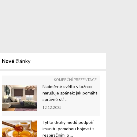
Nové
články
KOMERČNÍ PREZENTACE
Nadměrné světlo v ložnici
narušuje spánek: jak pomáhá
správné stí ...
12.12.2025
Tyhle druhy medů podpoří
imunitu pomohou bojovat s
respiračními o ...