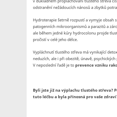
v důkladném proplachování tlustého střeva čis
odstranění nežádoucích nánosů a zbytků potra
Hydroterapie šetrně rozpustí a vymyje obsah s
patogenních mikroorganismů a parazitů a zárove
ale během jedné kúry hydrocolonu projde tlust
pročistí v celé jeho délce.
Vypláchnutí tlustého střeva má vynikající deto
neduzích, ale i při obezitě, únavě, psychickýc
V neposlední řadě je to
prevence vzniku rako
Byli jste již na výplachu tlustého střeva? 
tuto léčbu a byla přínosná pro vaše zdraví