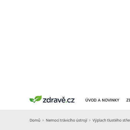
ÚVOD A NOVINKY
Z
Domů
Nemoci trávicího ústrojí
Výplach tlustého stře