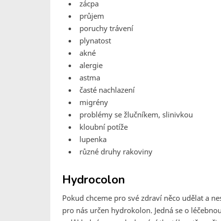
zácpa
průjem
poruchy trávení
plynatost
akné
alergie
astma
časté nachlazení
migrény
problémy se žlučníkem, slinivkou
kloubní potíže
lupenka
různé druhy rakoviny
Hydrocolon
Pokud chceme pro své zdraví něco udělat a nes
pro nás určen hydrokolon. Jedná se o léčebnou