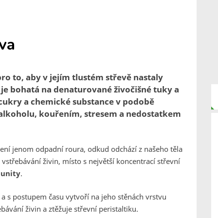
eva
ro to, aby v jejím tlustém střevě nastaly
 je bohatá na denaturované živočišné tuky a
 cukry a chemické substance v podobě
 alkoholu, kouřením, stresem a nedostatkem
o není jenom odpadní roura, odkud odchází z našeho těla
 vstřebávání živin, místo s největší koncentrací střevní
munity
.
 a s postupem času vytvoří na jeho stěnách vrstvu
ávání živin a ztěžuje střevní peristaltiku.