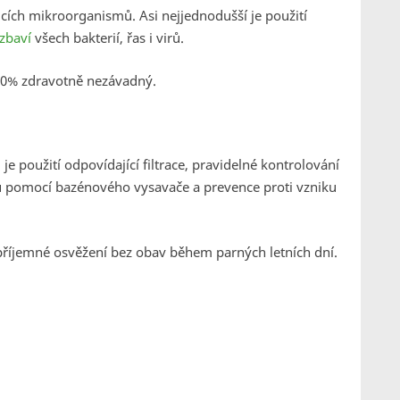
cích mikroorganismů. Asi nejjednodušší je použití
zbaví
všech bakterií, řas i virů.
 100% zdravotně nezávadný.
u
je použití odpovídající filtrace, pravidelné kontrolování
nu pomocí bazénového vysavače a prevence proti vzniku
říjemné osvěžení bez obav během parných letních dní.