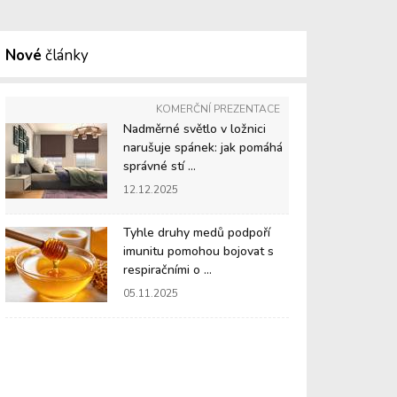
Nové
články
KOMERČNÍ PREZENTACE
Nadměrné světlo v ložnici
narušuje spánek: jak pomáhá
správné stí ...
12.12.2025
Tyhle druhy medů podpoří
imunitu pomohou bojovat s
respiračními o ...
05.11.2025