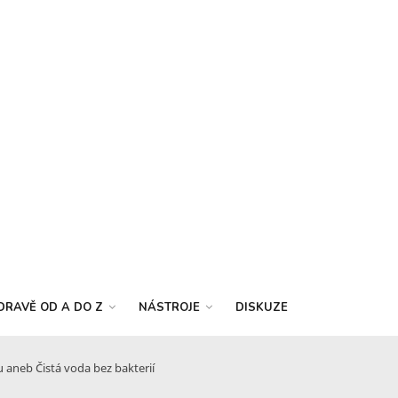
DRAVĚ OD A DO Z
NÁSTROJE
DISKUZE
 aneb Čistá voda bez bakterií