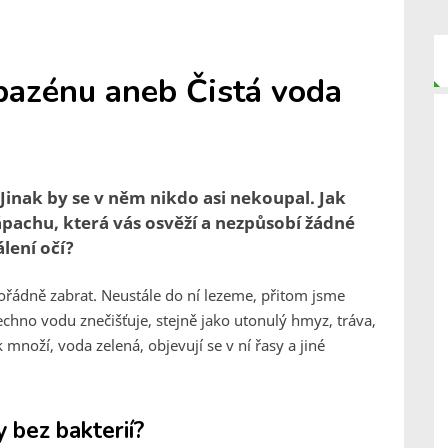
 bazénu aneb Čistá voda
Jinak by se v něm nikdo asi nekoupal. Jak
ápachu, která vás osvěží a nezpůsobí žádné
lení očí?
řádně zabrat. Neustále do ní lezeme, přitom jsme
hno vodu znečišťuje, stejně jako utonulý hmyz, tráva,
noží, voda zelená, objevují se v ní řasy a jiné
y bez bakterií?