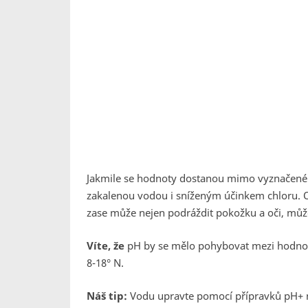
Jakmile se hodnoty dostanou mimo vyznačené li
zakalenou vodou i sníženým účinkem chloru. 
zase může nejen podráždit pokožku a oči, může 
Víte, že
pH by se mělo pohybovat mezi hodnot
8-18° N.
Náš tip:
Vodu upravte pomocí přípravků pH+ n