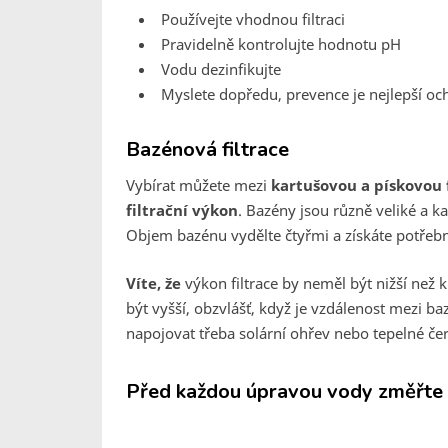
Používejte vhodnou filtraci
Pravidelně kontrolujte hodnotu pH
Vodu dezinfikujte
Myslete dopředu, prevence je nejlepší oc
Bazénová filtrace
Vybírat můžete mezi
kartušovou a pískovou f
filtrační výkon
. Bazény jsou různě veliké a ka
Objem bazénu vydělte čtyřmi a získáte potřeb
Víte, že
výkon filtrace by neměl být nižší než
být vyšší, obzvlášť, když je vzdálenost mezi ba
napojovat třeba solární ohřev nebo tepelné če
Před každou úpravou vody změřte 