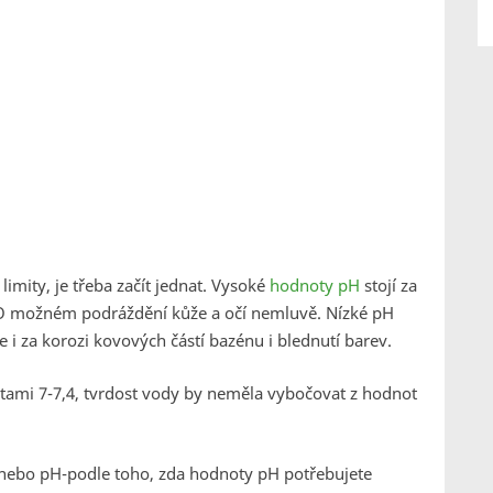
mity, je třeba začít jednat. Vysoké
hodnoty pH
stojí za
O možném podráždění kůže a očí nemluvě. Nízké pH
i za korozi kovových částí bazénu i blednutí barev.
ami 7-7,4, tvrdost vody by neměla vybočovat z hodnot
ebo pH-podle toho, zda hodnoty pH potřebujete