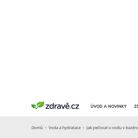
ÚVOD A NOVINKY
Z
Domů
Voda a hydratace
Jak pečovat o vodu v bazénu