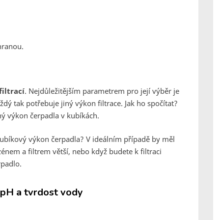
hranou.
iltrací
. Nejdůležitějším parametrem pro její výběr je
ždý tak potřebuje jiný výkon filtrace. Jak ho spočítat?
ný výkon čerpadla v kubíkách.
 kubíkový výkon čerpadla? V ideálním případě by měl
zénem a filtrem větší, nebo když budete k filtraci
rpadlo.
pH a tvrdost vody