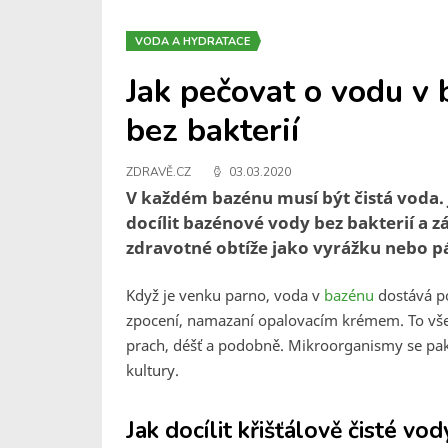
VODA A HYDRATACE
Jak pečovat o vodu v
bez bakterií
ZDRAVĚ.CZ
03.03.2020
V každém bazénu musí být čistá voda. 
docílit bazénové vody bez bakterií a z
zdravotné obtíže jako vyrážku nebo pá
Když je venku parno, voda v
bazénu
dostává po
zpocení, namazaní opalovacím krémem. To všec
prach, déšť a podobně. Mikroorganismy se pak m
kultury.
Jak docílit křišťálově čisté vod