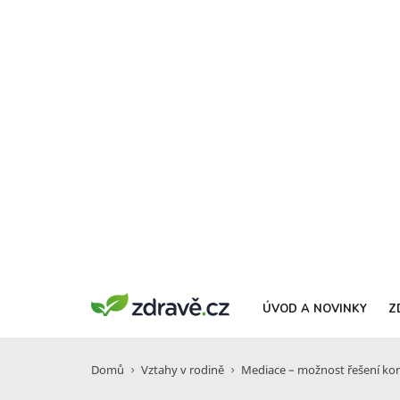
ÚVOD A NOVINKY
Z
Domů
Vztahy v rodině
Mediace – možnost řešení kon