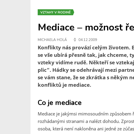
VZTAHY V RODINĚ
Mediace – možnost ře
MICHAELA HOLÁ
04.12.2009
Konflikty nás provází celým životem. E
se vše ubírá přesně tak, jak chceme, t
vzteky vidíme rudě. Někteří se vztekají
plic“. Hádky se odehrávají mezi partner
se vám stane, že se zkrátka s někým 
konfliktů je mediace.
Co je mediace
Mediace je jakýmsi mimosoudním způsobem řeš
rozhádanými stranami a nalézt dohodu. Zprost
osoba, která není nakloněna ani jedné ze zúč