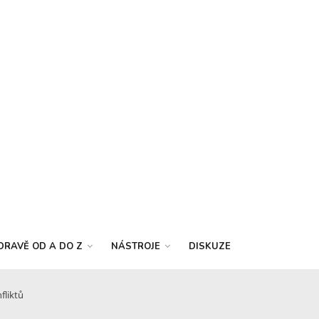
DRAVĚ OD A DO Z
NÁSTROJE
DISKUZE
fliktů