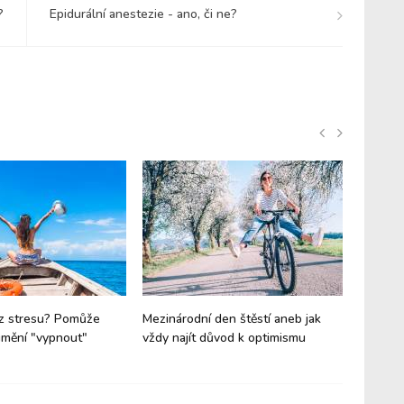
?
Epidurální anestezie - ano, či ne?
z stresu? Pomůže
Mezinárodní den štěstí aneb jak
Dopřejte
umění "vypnout"
vždy najít důvod k optimismu
odpoutat