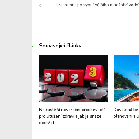
Lze zemřít po vypití většího množství vody
Související
články
 Jak vypadá
Nejčastější novoroční předsevzetí
Dovolená be
spouští péče o
pro utužení zdraví a jak je snáze
plánování a 
dodržet