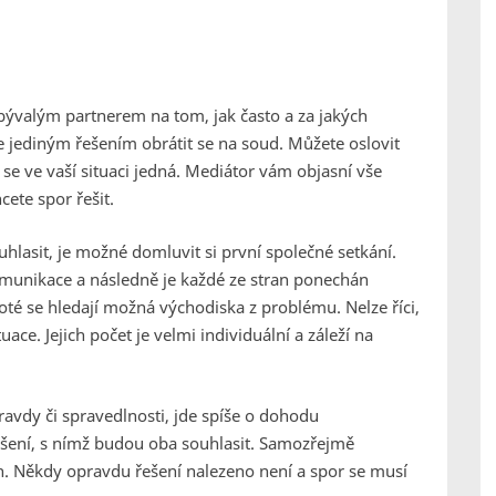
bývalým partnerem na tom, jak často a za jakých
e jediným řešením obrátit se na soud. Můžete oslovit
 se ve vaší situaci jedná. Mediátor vám objasní vše
cete spor řešit.
lasit, je možné domluvit si první společné setkání.
omunikace a následně je každé ze stran ponechán
 Poté se hledají možná východiska z problému. Nelze říci,
uace. Jejich počet je velmi individuální a záleží na
avdy či spravedlnosti, jde spíše o dohodu
řešení, s nímž budou oba souhlasit. Samozřejmě
. Někdy opravdu řešení nalezeno není a spor se musí