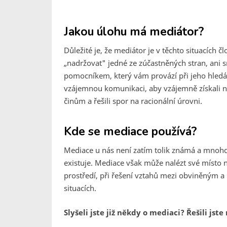
Jakou úlohu má mediátor?
Důležité je, že mediátor je v těchto situacíc
„nadržovat" jedné ze zúčastněných stran, ani sn
pomocníkem, který vám provází při jeho hledán
vzájemnou komunikaci, aby vzájemně získali 
činům a řešili spor na racionální úrovni.
Kde se mediace používá?
Mediace u nás není zatím tolik známá a mnohd
existuje. Mediace však může nalézt své místo 
prostředí, při řešení vztahů mezi obviněným 
situacích.
Slyšeli jste již někdy o mediaci? Řešili js