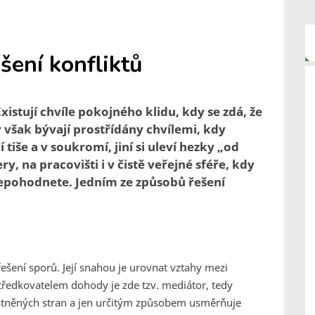
šení konfliktů
xistují chvíle pokojného klidu, kdy se zdá, že
y však bývají prostřídány chvílemi, kdy
 tiše a v soukromí, jiní si uleví hezky „od
y, na pracovišti i v čistě veřejné sféře, kdy
nepohodnete. Jedním ze způsobů řešení
ení sporů. Její snahou je urovnat vztahy mezi
ředkovatelem dohody je zde tzv. mediátor, tedy
astněných stran a jen určitým způsobem usměrňuje