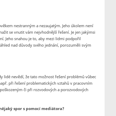
h člověkem nestranným a nezaujatým. Jeho úkolem není
ažit se vnutit vám nejvhodnější řešení. Je jen jakýmsi
í. Jeho snahou je to, aby mezi lidmi podpořil
náhled nad důvody svého jednání, porozuměli svým
y lidé nevědí, že tato možnost řešení problémů vůbec
např. při řešení problematických vztahů v pracovním
a poškozeným či při rozvodových a porozvodových
te nějaký spor s pomocí mediátora?