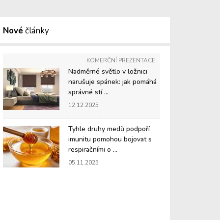
Nové
články
KOMERČNÍ PREZENTACE
Nadměrné světlo v ložnici
narušuje spánek: jak pomáhá
správné stí ...
12.12.2025
Tyhle druhy medů podpoří
imunitu pomohou bojovat s
respiračními o ...
05.11.2025