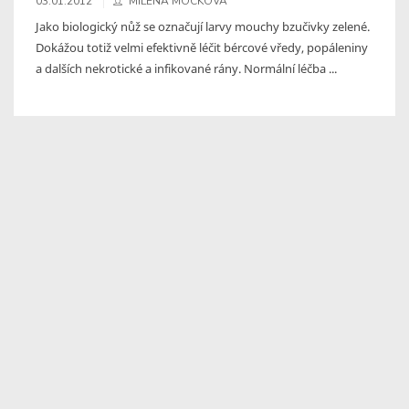
03.01.2012
MILENA MOCKOVÁ
Jako biologický nůž se označují larvy mouchy bzučivky zelené.
Dokážou totiž velmi efektivně léčit bércové vředy, popáleniny
a dalších nekrotické a infikované rány. Normální léčba ...