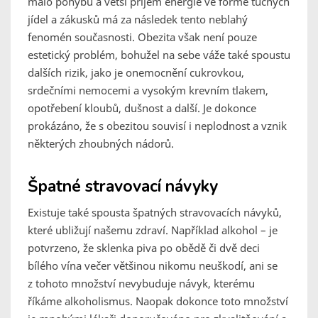
málo pohybu a větší příjem energie ve formě tučných
jídel a zákusků má za následek tento neblahý
fenomén současnosti. Obezita však není pouze
estetický problém, bohužel na sebe váže také spoustu
dalších rizik, jako je onemocnění cukrovkou,
srdečními nemocemi a vysokým krevním tlakem,
opotřebení kloubů, dušnost a další. Je dokonce
prokázáno, že s obezitou souvisí i neplodnost a vznik
některých zhoubných nádorů.
Špatné stravovací návyky
Existuje také spousta špatných stravovacích návyků,
které ubližují našemu zdraví. Například alkohol – je
potvrzeno, že sklenka piva po obědě či dvě deci
bílého vína večer většinou nikomu neuškodí, ani se
z tohoto množství nevybuduje návyk, kterému
říkáme alkoholismus. Naopak dokonce toto množství