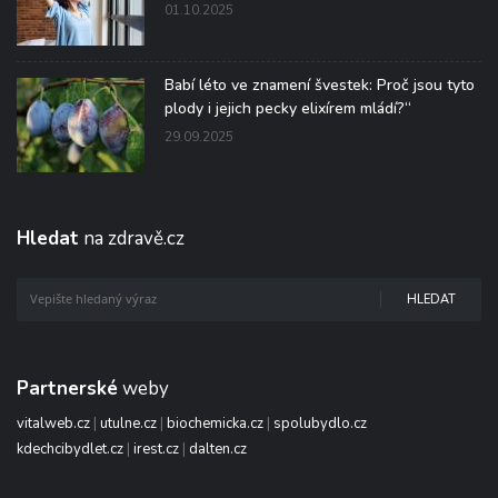
01.10.2025
Babí léto ve znamení švestek: Proč jsou tyto
plody i jejich pecky elixírem mládí?“
29.09.2025
Hledat
na zdravě.cz
HLEDAT
Partnerské
weby
vitalweb.cz
|
utulne.cz
|
biochemicka.cz
|
spolubydlo.cz
kdechcibydlet.cz
|
irest.cz
|
dalten.cz