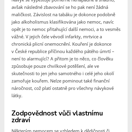
avšak následné zbavování se ho pak není žádná
maličkost. Závislost na tabáku je dokonce podobně
jako alkoholismus klasifikována jako nemoc, navíc
opět je to nemoc přitahující další nemoci, a to vesměs
vážné. V jejich čele vévodí infarkty, mrtvice a
chronická plicní onemocnění. Kouření je dokonce
v České republice příčinou každého pátého úmrtí –
není to alarmující? A přitom je to něco, co člověku
způsobuje pouze chvilkové potěšení, ale ve
skutečnosti to jen jeho samotného i celé jeho okolí
zamořuje kouřem. Nelze pominout také finanční
náročnost, což platí ostatně pro všechny návykové
látky.
Zodpovědnost vůči vlastnímu
zdraví
Některým nemocem se vzhledem k dědičnosti či