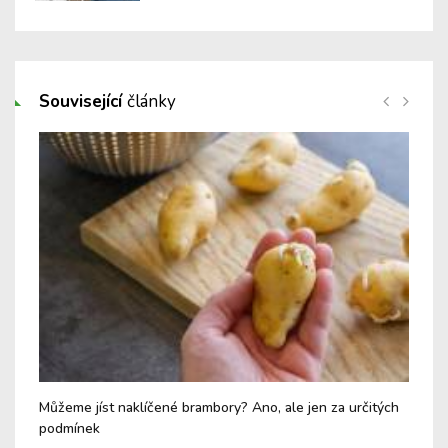
Související
články
Můžeme jíst naklíčené brambory? Ano, ale jen za určitých
Mlé
podmínek
zak