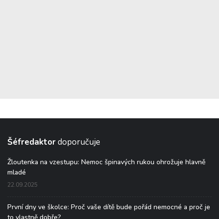
Šéfredaktor
doporučuje
Žloutenka na vzestupu: Nemoc špinavých rukou ohrožuje hlavně
mladé
22.09.2025
První dny ve školce: Proč vaše dítě bude pořád nemocné a proč je
to vlastně dobře?