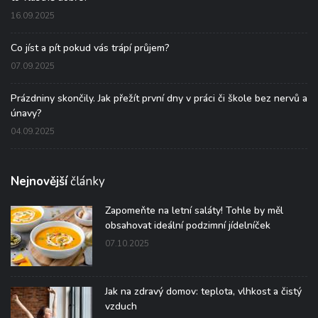
16.09.2025
Co jíst a pít pokud vás trápí průjem?
07.09.2025
Prázdniny skončily. Jak přežít první dny v práci či škole bez nervů a
únavy?
04.09.2025
Nejnovější
články
Zapomeňte na letní saláty! Tohle by měl
obsahovat ideální podzimní jídelníček
07.10.2025
Jak na zdravý domov: teplota, vlhkost a čistý
vzduch