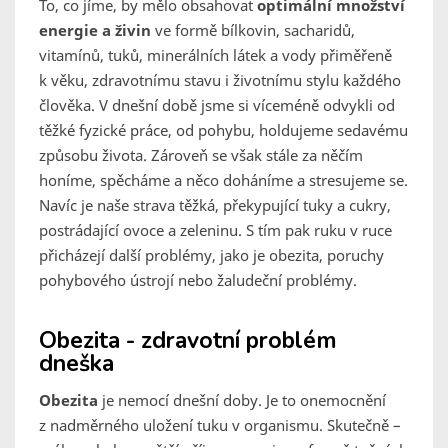
To, co jíme, by mělo obsahovat
optimální množství
energie a živin
ve formě bílkovin, sacharidů,
vitamínů, tuků, minerálních látek a vody přiměřeně
k věku, zdravotnímu stavu i životnímu stylu každého
člověka. V dnešní době jsme si víceméně odvykli od
těžké fyzické práce, od pohybu, holdujeme sedavému
způsobu života. Zároveň se však stále za něčím
honíme, spěcháme a něco doháníme a stresujeme se.
Navíc je naše strava těžká, překypující tuky a cukry,
postrádající ovoce a zeleninu. S tím pak ruku v ruce
přicházejí další problémy, jako je obezita, poruchy
pohybového ústrojí nebo žaludeční problémy.
Obezita - zdravotní problém
dneška
Obezita
je nemocí dnešní doby. Je to onemocnění
z nadměrného uložení tuku v organismu. Skutečně –