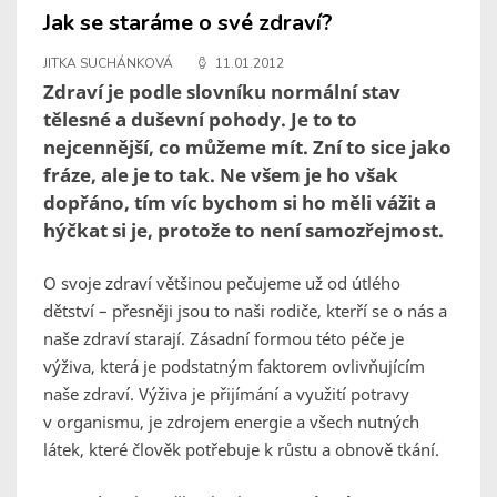
Jak se staráme o své zdraví?
JITKA SUCHÁNKOVÁ
11.01.2012
Zdraví je podle slovníku normální stav
tělesné a duševní pohody. Je to to
nejcennější, co můžeme mít. Zní to sice jako
fráze, ale je to tak. Ne všem je ho však
dopřáno, tím víc bychom si ho měli vážit a
hýčkat si je, protože to není samozřejmost.
O svoje zdraví většinou pečujeme už od útlého
dětství – přesněji jsou to naši rodiče, kterří se o nás a
naše zdraví starají. Zásadní formou této péče je
výživa, která je podstatným faktorem ovlivňujícím
naše zdraví. Výživa je přijímání a využití potravy
v organismu, je zdrojem energie a všech nutných
látek, které člověk potřebuje k růstu a obnově tkání.