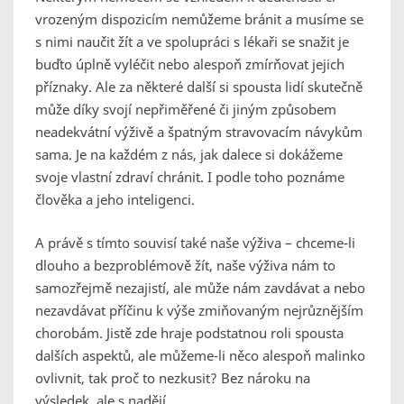
vrozeným dispozicím nemůžeme bránit a musíme se
s nimi naučit žít a ve spolupráci s lékaři se snažit je
buďto úplně vyléčit nebo alespoň zmírňovat jejich
příznaky. Ale za některé další si spousta lidí skutečně
může díky svojí nepřiměřené či jiným způsobem
neadekvátní výživě a špatným stravovacím návykům
sama. Je na každém z nás, jak dalece si dokážeme
svoje vlastní zdraví chránit. I podle toho poznáme
člověka a jeho inteligenci.
A právě s tímto souvisí také naše výživa – chceme-li
dlouho a bezproblémově žít, naše výživa nám to
samozřejmě nezajistí, ale může nám zavdávat a nebo
nezavdávat příčinu k výše zmiňovaným nejrůznějším
chorobám. Jistě zde hraje podstatnou roli spousta
dalších aspektů, ale můžeme-li něco alespoň malinko
ovlivnit, tak proč to nezkusit? Bez nároku na
výsledek, ale s nadějí…