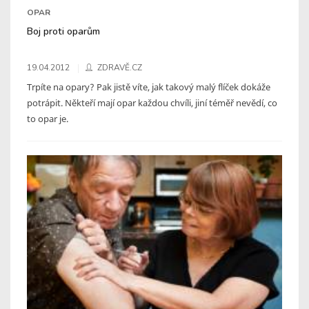
OPAR
Boj proti oparům
19.04.2012
ZDRAVĚ.CZ
Trpíte na opary? Pak jistě víte, jak takový malý flíček dokáže
potrápit. Někteří mají opar každou chvíli, jiní téměř nevědí, co
to opar je.