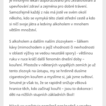
je mnohými lékaři doporučováno pro zkvalitňování a
upevňování zdraví a zejména pro dobré trávení.
Samozřejmě každý z nás má jistě ve svém okolí
někoho, kdo se vymyká této zlaté střední cestě a kdo
si ničí svoje játra a ledviny alkoholem v mnohem
větším množství.
S alkoholem a dalším naším zlozvykem – šálkem
kávy (mimochodem o jejíž vhodnosti či nevhodnosti
v oblasti výživy se vedou neustálé spory) - většinou
ruku v ruce kráčí další fenomén dnešní doby –
kouření. Přestože v některých vyspělých zemích je už
tento zlozvyk na ústupu, my se hrdinně dusíme
cigaretovým kouřem a myslíme si, jak jsme světoví.
Smutné je však to, že se rapidně snižuje věková
hranice těch, kdo začínají kouřit – jsou to dokonce i
děti na nižších stupních základních škol!
Návyk se vypěstuje poměrně nenápadně a snadno,