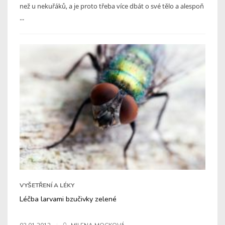
než u nekuřáků, a je proto třeba více dbát o své tělo a alespoň
...
VYŠETŘENÍ A LÉKY
Léčba larvami bzučivky zelené