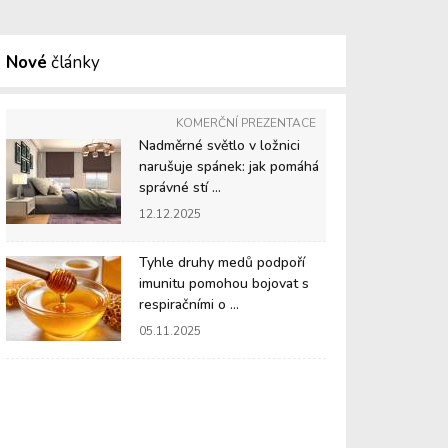
Nové
články
KOMERČNÍ PREZENTACE
Nadměrné světlo v ložnici
narušuje spánek: jak pomáhá
správné stí ...
12.12.2025
Tyhle druhy medů podpoří
imunitu pomohou bojovat s
respiračními o ...
05.11.2025