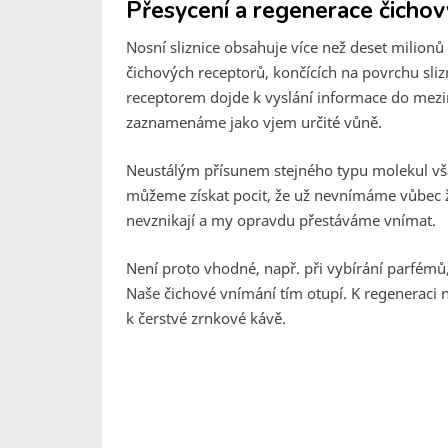
Přesycení a regenerace čichov
Nosní sliznice obsahuje více než deset milionů
čichových receptorů, končících na povrchu sliz
receptorem dojde k vyslání informace do mez
zaznamenáme jako vjem určité vůně.
Neustálým přísunem stejného typu molekul vša
můžeme získat pocit, že už nevnímáme vůbec ž
nevznikají a my opravdu přestáváme vnímat.
Není proto vhodné, např. při vybírání parfémů
Naše čichové vnímání tím otupí. K regeneraci 
k čerstvé zrnkové kávě.