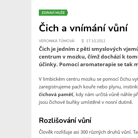
ZDRAVÍ MUŽE
Čich a vnímání vůní
VERONIKA TŮMOVÁ
17.10.2012
Čich je jedním z pěti smyslových vjemů
centrum v mozku, čímž dochází k tom
účinky. Pomocí aromaterapie se tak m
V limbickém centru mozku se pomocí čichu vyt
zaregistrujeme pach kouře nebo plynu, instinkt
čichová paměť
, kdy nám určitá vůně náhle 
jsou čichové buňky umístěné v nosní dutině.
Rozlišování vůní
Člověk rozlišuje asi 300 různých druhů vůní. Ta