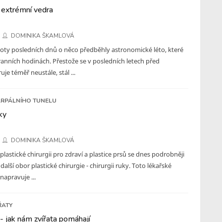
 extrémní vedra
DOMINIKA ŠKAMLOVÁ
loty posledních dnů o něco předběhly astronomické léto, které
 ranních hodinách. Přestože se v posledních letech před
je téměř neustále, stál ...
RPÁLNÍHO TUNELU
ky
DOMINIKA ŠKAMLOVÁ
 plastické chirurgii pro zdraví a plastice prsů se dnes podrobněji
alší obor plastické chirurgie - chirurgii ruky. Toto lékařské
 napravuje ...
ŘATY
- jak nám zvířata pomáhají