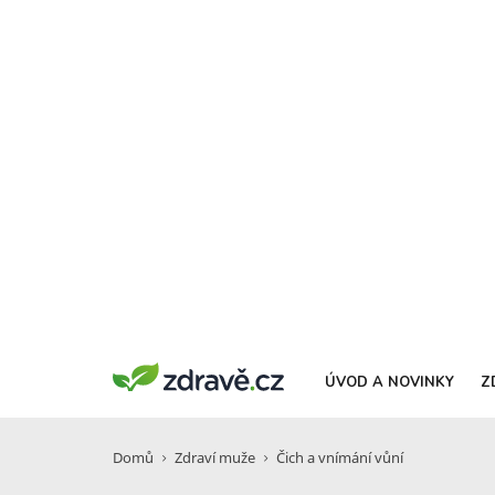
ÚVOD A NOVINKY
Z
Domů
Zdraví muže
Čich a vnímání vůní