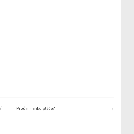
í
Proč miminko pláče?