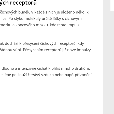
ých receptorů
 čichových buněk, v každé z nich je uloženo několik
nice. Po styku molekuly určité látky s čichovým
imozku a koncového mozku, kde tento impulz
k dochází k přesycení čichových receptorů, kdy
ádnou vůni. Přesycením receptorů již nové impulzy
, dlouho a intenzivně čichat k příliš mnoho druhům.
nejlépe poslouží čerstvý vzduch nebo např. přivonění