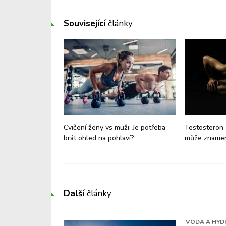
Související
články
- co může
Cvičení ženy vs muži: Je potřeba
Testosteron 
brát ohled na pohlaví?
může znamen
Další
články
VODA A HYD