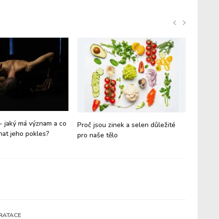
- jaký má význam a co
Život po
Proč jsou zinek a selen důležité
at jeho pokles?
užívat?
pro naše tělo
RATACE