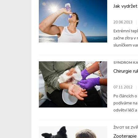
Jak vydržet
20.06.2013
Extrémní tep
začne zítra v
sluníčkem varu
SYNDROM KA
Chirurgie ru
07.11.2012
Po článcích o
podíváme na d
odvětví léčí a
ŽIVOT SE ZVÍ
Zooterapie 