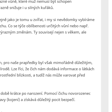
ýrazné vůně, které muž nemusí být schopen
azně snižuje i u silných kuřáků.
ejně jako je tomu u zvířat, i my si nevědomky vybíráme
hu. Co se týče oblíbenosti určitých vůní nebo např.
výrazným změnám. Ty souvisejí nejen s věkem, ale
, pro naše prapředky byl však mimořádně důležitým,
přírodě. Lze říci, že čich nám dodává informace o látkách
rostřední blízkosti, a tudíž nás může varovat před
v době krátce po narození. Pomocí čichu novorozenec
vy (kojení) a získává důležitý pocit bezpečí.