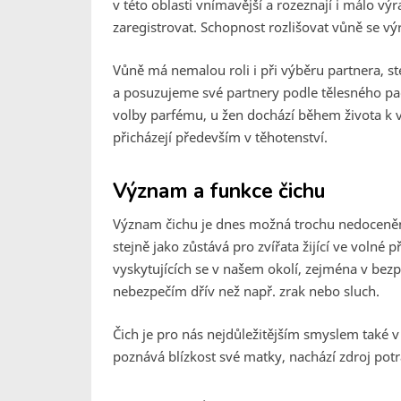
v této oblasti vnímavější a rozeznají i málo v
zaregistrovat. Schopnost rozlišovat vůně se výr
Vůně má nemalou roli i při výběru partnera, st
a posuzujeme své partnery podle tělesného pac
volby parfému, u žen dochází během života k 
přicházejí především v těhotenství.
Význam a funkce čichu
Význam čichu je dnes možná trochu nedoceněn
stejně jako zůstává pro zvířata žijící ve volné 
vyskytujících se v našem okolí, zejména v bezp
nebezpečím dřív než např. zrak nebo sluch.
Čich je pro nás nejdůležitějším smyslem také 
poznává blízkost své matky, nachází zdroj potra