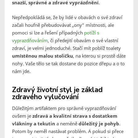
snazší, správné a zdravé vyprázdnění
.
Nepředpokládá se, že by lidé v obavách o své zdraví
začali houfně přebudovávat „ony“ místnosti, ale
pomoci si lze a řešení případných
potíží s
vyprazdňováním
, či předejití obavám o své vlastní
zdraví, je velmi jednoduché. Stačí mít poblíž toalety
umístěnou malou stoličku
, na kterou si prostě dáte
nohy. Vaše tělo se tak dostane do pozice dřepu a o to
nám jde.
Zdravý životní styl je základ
zdravého vylučování
Důležitým artifaktem pro správné vyprazdňování
ovšem je
zdravá a kvalitní strava s dostatkem
vlákniny a tekutin
a neméně
důležitý je pohyb
.
Potom by neměl nastávat problém. A pokud si přece