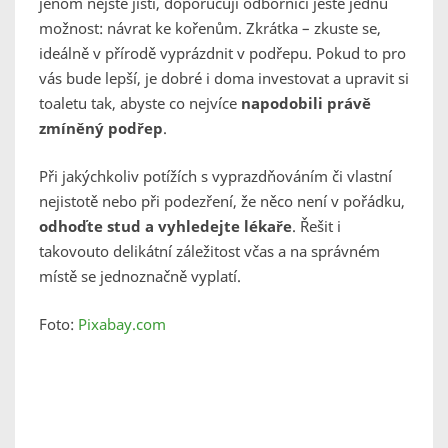
jenom nejste jistí, doporučují odborníci ještě jednu
možnost: návrat ke kořenům. Zkrátka – zkuste se,
ideálně v přírodě vyprázdnit v podřepu. Pokud to pro
vás bude lepší, je dobré i doma investovat a upravit si
toaletu tak, abyste co nejvíce
napodobili právě
zmíněný podřep
.
Při jakýchkoliv potížích s vyprazdňováním či vlastní
nejistotě nebo při podezření, že něco není v pořádku,
odhoďte stud a vyhledejte lékaře
. Řešit i
takovouto delikátní záležitost včas a na správném
místě se jednoznačně vyplatí.
Foto:
Pixabay.com