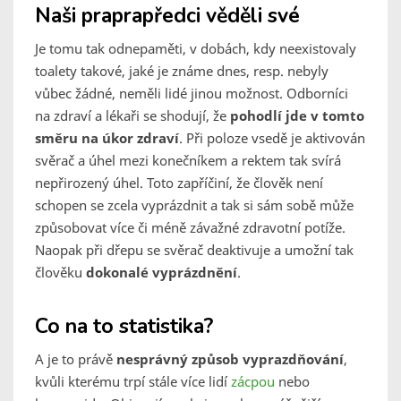
Naši praprapředci věděli své
Je tomu tak odnepaměti, v dobách, kdy neexistovaly
toalety takové, jaké je známe dnes, resp. nebyly
vůbec žádné, neměli lidé jinou možnost. Odborníci
na zdraví a lékaři se shodují, že
pohodlí jde v tomto
směru na úkor zdraví
. Při poloze vsedě je aktivován
svěrač a úhel mezi konečníkem a rektem tak svírá
nepřirozený úhel. Toto zapříčiní, že člověk není
schopen se zcela vyprázdnit a tak si sám sobě může
způsobovat více či méně závažné zdravotní potíže.
Naopak při dřepu se svěrač deaktivuje a umožní tak
člověku
dokonalé vyprázdnění
.
Co na to statistika?
A je to právě
nesprávný způsob vyprazdňování
,
kvůli kterému trpí stále více lidí
zácpou
nebo