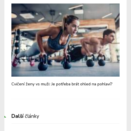
Cvičení ženy vs muži: Je potřeba brát ohled na pohlaví?
Tes
pok
Další
články