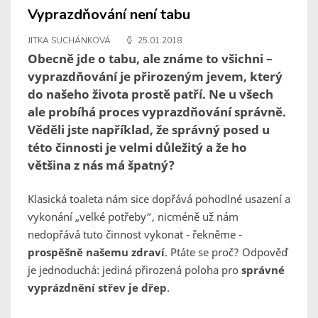
Vyprazdňování není tabu
JITKA SUCHÁNKOVÁ
25.01.2018
Obecně jde o tabu, ale známe to všichni –
vyprazdňování je přirozeným jevem, který
do našeho života prostě patří. Ne u všech
ale probíhá proces vyprazdňování správně.
Věděli jste například, že správný posed u
této činnosti je velmi důležitý a že ho
většina z nás má špatný?
Klasická toaleta nám sice dopřává pohodlné usazení a
vykonání „velké potřeby“, nicméně už nám
nedopřává tuto činnost vykonat - řekněme -
prospěšně našemu zdraví
. Ptáte se proč? Odpověď
je jednoduchá: jediná přirozená poloha pro
správné
vyprázdnění střev je dřep
.