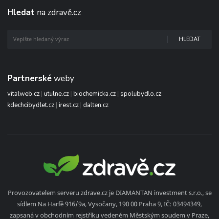
Hledat
na zdravě.cz
HLEDAT
Partnerské
weby
vitalweb.cz
|
utulne.cz
|
biochemicka.cz
|
spolubydlo.cz
kdechcibydlet.cz
|
irest.cz
|
dalten.cz
Provozovatelem serveru zdrave.cz je DIAMANTAN investment s.r.o., se
sídlem Na Harfě 916/9a, Vysočany, 190 00 Praha 9, IČ: 03494349,
zapsaná v obchodním rejstříku vedeném Městským soudem v Praze,