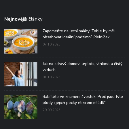
Nejnovější
články
Zapomeňte na letní saláty! Tohle by měl
obsahovat ideální podzimní jídelníček
07.10.2025
Jak na zdravý domov: teplota, vlhkost a čistý
vzduch
01.10.2025
Babí léto ve znamení švestek: Proč jsou tyto
plody i jejich pecky elixírem mládí?“
29.09.2025