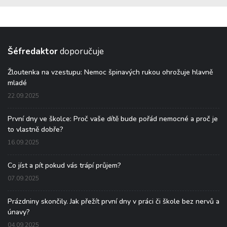
Šéfredaktor
doporučuje
Žloutenka na vzestupu: Nemoc špinavých rukou ohrožuje hlavně
mladé
22.09.2025
První dny ve školce: Proč vaše dítě bude pořád nemocné a proč je
to vlastně dobře?
16.09.2025
Co jíst a pít pokud vás trápí průjem?
07.09.2025
Prázdniny skončily. Jak přežít první dny v práci či škole bez nervů a
únavy?
04.09.2025