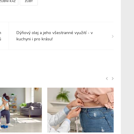
ZUBNÍ KAZ
ZUBY
h
Dýňový olej a jeho všestranné využití - v
ů
kuchyni i pro krásu!