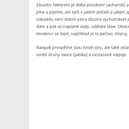
Zásadní faktorem je doba působení sacharidů a k
jíme a pijeme, ale spíš v jakém pořadí a jaký
čokoládu není dobré extra dlouho vychutnávat a
dáte a pak se napijete vody, uděláte lépe. Obe
tendencí se lepit, například je to pečivo, chips
Naopak prospěšné jsou tvrdé sýry, ale také osta
tvrdší druhy ovoce (jablka) a neslazené nápoje.