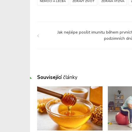
NEMOCI A LÉČBA
ZDRAVÝ ŽIVOT
ZDRAVÁ VÝŽIVA
Jak nejlépe posílit imunitu během prvníc
podzimních dn
Související
články