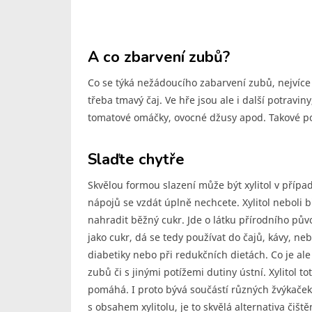
A co zbarvení zubů?
Co se týká nežádoucího zabarvení zubů, nejvíce
třeba tmavý čaj. Ve hře jsou ale i další potravin
tomatové omáčky, ovocné džusy apod. Takové po
Slaďte chytře
Skvělou formou slazení může být xylitol v přípa
nápojů se vzdát úplně nechcete. Xylitol neboli
nahradit běžný cukr. Jde o látku přírodního pův
jako cukr, dá se tedy používat do čajů, kávy, ne
diabetiky nebo při redukčních dietách. Co je ale 
zubů či s jinými potížemi dutiny ústní. Xylitol t
pomáhá. I proto bývá součástí různých žvýkaček
s obsahem xylitolu, je to skvělá alternativa čiš