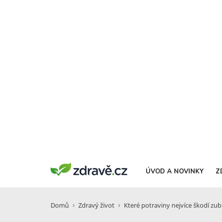
ÚVOD A NOVINKY
Z
Domů
Zdravý život
Které potraviny nejvíce škodí zub