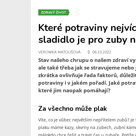
ZDRAVÝ ŽIVOT
Které potraviny nejví
sladidlo je pro zuby n
VERONIKA MATOUŠOVÁ
06.10.2022
Stav našeho chrupu o našem zdraví vy
ale také třeba jak se stravujeme nebo j
zkrátka ovlivňuje řada faktorů, důle
potraviny i v jakém pořadí. Jaké potra
které jim naopak pomáhají?
Za všechno může plak
Víte, co je vůbec největším nepřítelem zubů? Je to
plaku máme kazy, skvrny na zubech, zubní kámen
málokdo chce řešit a trávit čas u zubaře. Potíže