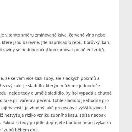
 je v tomto směru zmiňovaná káva, červené víno nebo
y, které jsou barevné. Jde například o řepu, borůvky, kari,
traviny se nedoporučují konzumovat po bělení zubů.
dě, že se vám více kazí zuby, ale sladkých pokrmů a
 březový cukr je sladidlo, kterým můžeme jednoduše
odu, nejde tedy o umělé sladidlo. Xylitol vypadá a chutná
bo také při vaření a pečení. Tohle sladidlo je vhodné pro
zajímavostí, je vhodný také pro osoby s vyšší kazivostí
otiž nezvyšuje riziko vzniku zubního kazu, spíše naopak
. Pokud si tedy po jídle dopřejete bonbon nebo žvýkačku
tění zubů během dne.