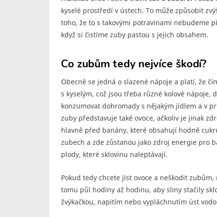
kyselé prostředí v ústech. To může způsobit z
toho, že to s takovými potravinami nebudeme př
když si čistíme zuby pastou s jejich obsahem.
Co zubům tedy nejvíce škodí?
Obecně se jedná o slazené nápoje a platí, že čí
s kyselým, což jsou třeba různé kolové nápoje, d
konzumovat dohromady s nějakým jídlem a v prů
zuby představuje také ovoce, ačkoliv je jinak zd
hlavně před banány, které obsahují hodně cukru,
zubech a zde zůstanou jako zdroj energie pro ba
plody, které sklovinu naleptávají.
Pokud tedy chcete jíst ovoce a neškodit zubům, 
tomu půl hodiny až hodinu, aby sliny stačily sk
žvýkačkou, napitím nebo vypláchnutím úst vodo