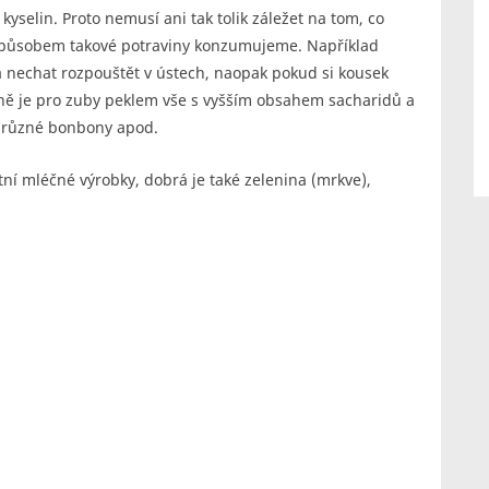
yselin. Proto nemusí ani tak tolik záležet na tom, co
m způsobem takové potraviny konzumujeme. Například
 nechat rozpouštět v ústech, naopak pokud si kousek
cně je pro zuby peklem vše s vyšším obsahem sacharidů a
y, různé bonbony apod.
tní mléčné výrobky, dobrá je také zelenina (mrkve),