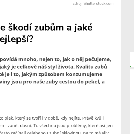
zdroj: Shutterstock.com
ce škodí zubům a jaké
ejlepší?
povídá mnoho, nejen to, jak o něj pečujeme,
aký je celkově náš styl života. Kvalitu zubů
žité je i to, jakým způsobem konzumujeme
viny jsou pro naše zuby cestou do pekel, a
 plak, který se tvoří i v době, kdy nejíte. Právě kvůli
 i zánět dásní. To všechno jsou problémy, které asi jen
 často začínají oslabenou zubní sklovinou, na to má vliv