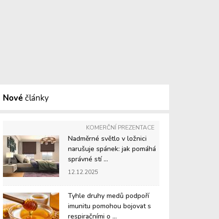
Nové
články
KOMERČNÍ PREZENTACE
Nadměrné světlo v ložnici
narušuje spánek: jak pomáhá
správné stí ...
12.12.2025
Tyhle druhy medů podpoří
imunitu pomohou bojovat s
respiračními o ...