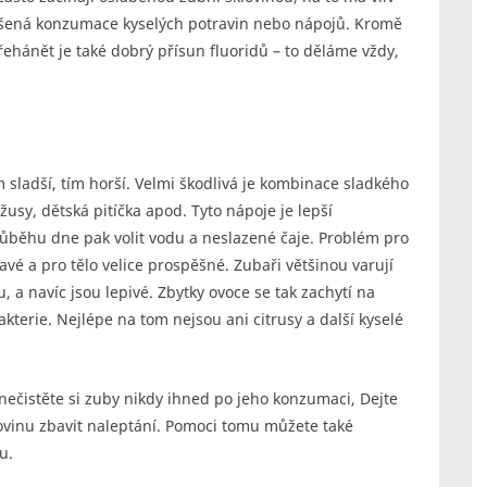
výšená konzumace kyselých potravin nebo nápojů. Kromě
ehánět je také dobrý přísun fluoridů – to děláme vždy,
m sladší, tím horší. Velmi škodlivá je kombinace sladkého
žusy, dětská pitíčka apod. Tyto nápoje je lepší
běhu dne pak volit vodu a neslazené čaje. Problém pro
ravé a pro tělo velice prospěšné. Zubaři většinou varují
 a navíc jsou lepivé. Zbytky ovoce se tak zachytí na
kterie. Nejlépe na tom nejsou ani citrusy a další kyselé
nečistěte si zuby nikdy ihned po jeho konzumaci, Dejte
lovinu zbavit naleptání. Pomoci tomu můžete také
u.