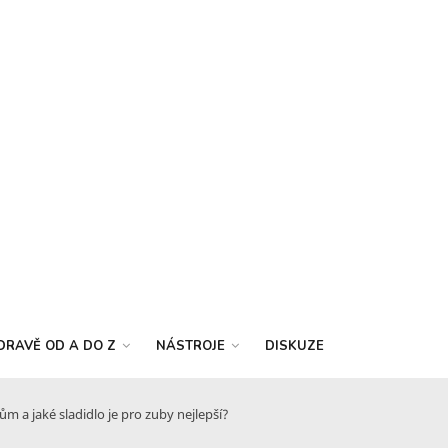
DRAVĚ OD A DO Z
NÁSTROJE
DISKUZE
ům a jaké sladidlo je pro zuby nejlepší?