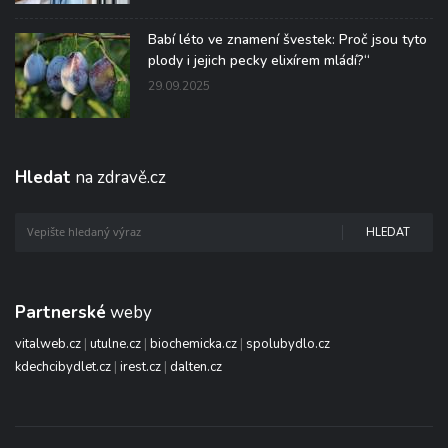
Babí léto ve znamení švestek: Proč jsou tyto
plody i jejich pecky elixírem mládí?“
29.09.2025
Hledat
na zdravě.cz
HLEDAT
Partnerské
weby
vitalweb.cz
|
utulne.cz
|
biochemicka.cz
|
spolubydlo.cz
kdechcibydlet.cz
|
irest.cz
|
dalten.cz