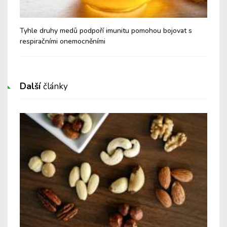
é a
Tyhle druhy medů podpoří imunitu pomohou bojovat s
Nev
respiračními onemocněními
Cu
Další
články