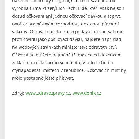
názvem Comirnaty Original/Omicron BA.1, kterou
vyrobila firma Pfizer/BioNTech. Lidé, kteří však nejsou
dosud očkovaní ani jednou očkovací dávkou a teprve
nyní se pro očkování rozhodnou, dostanou původní
vakcíny. Očkovací místa, která podávají novou vakcínu
proti covidu jako posilovací dávku, najdete například
na webových stránkách ministerstva zdravotnictví.
Očkovat se můžete nejméně tři měsíce od dokončení
základního očkovacího schématu, v tuto dobu na
čtyřiapadesáti místech v republice. Očkovacích míst by
mělo postupně ještě přibývat.
Zdroj:
www.zdravezpravy.cz
,
www.denik.cz