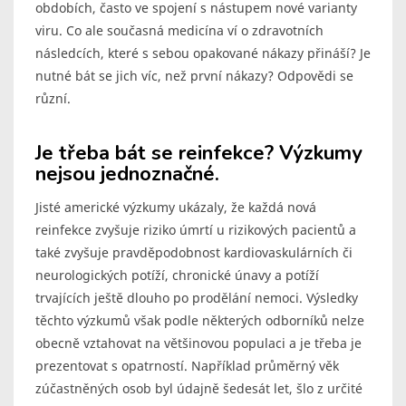
obdobích, často ve spojení s nástupem nové varianty
viru. Co ale současná medicína ví o zdravotních
následcích, které s sebou opakované nákazy přináší? Je
nutné bát se jich víc, než první nákazy? Odpovědi se
různí.
Je třeba bát se reinfekce? Výzkumy
nejsou jednoznačné.
Jisté americké výzkumy ukázaly, že každá nová
reinfekce zvyšuje riziko úmrtí u rizikových pacientů a
také zvyšuje pravděpodobnost kardiovaskulárních či
neurologických potíží, chronické únavy a potíží
trvajících ještě dlouho po prodělání nemoci. Výsledky
těchto výzkumů však podle některých odborníků nelze
obecně vztahovat na většinovou populaci a je třeba je
prezentovat s opatrností. Například průměrný věk
zúčastněných osob byl údajně šedesát let, šlo z určité