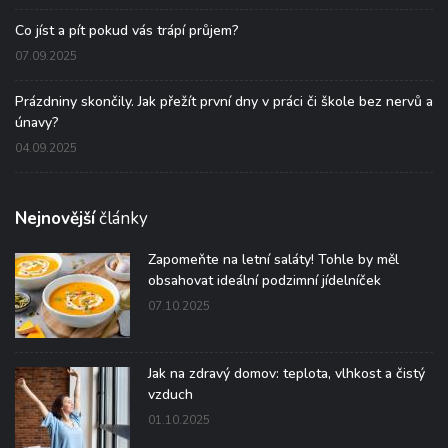
Co jíst a pít pokud vás trápí průjem?
07.09.2025
Prázdniny skončily. Jak přežít první dny v práci či škole bez nervů a
únavy?
04.09.2025
Nejnovější
články
Zapomeňte na letní saláty! Tohle by měl
obsahovat ideální podzimní jídelníček
07.10.2025
Jak na zdravý domov: teplota, vlhkost a čistý
vzduch
01.10.2025