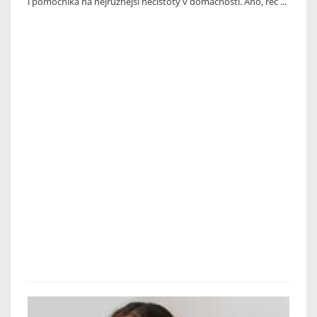
i pomocníka na nejrůznější nečistoty v domácnosti. Ano, řeč ...