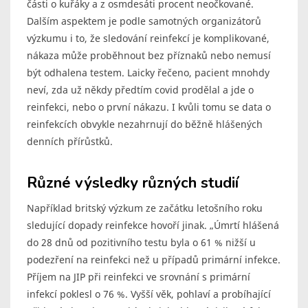
části o kuřáky a z osmdesáti procent neočkované.
Dalším aspektem je podle samotných organizátorů
výzkumu i to, že sledování reinfekcí je komplikované,
nákaza může proběhnout bez příznaků nebo nemusí
být odhalena testem. Laicky řečeno, pacient mnohdy
neví, zda už někdy předtím covid prodělal a jde o
reinfekci, nebo o první nákazu. I kvůli tomu se data o
reinfekcích obvykle nezahrnují do běžně hlášených
denních přírůstků.
Různé výsledky různých studií
Například britský výzkum ze začátku letošního roku
sledující dopady reinfekce hovoří jinak. „Úmrtí hlášená
do 28 dnů od pozitivního testu byla o 61 % nižší u
podezření na reinfekci než u případů primární infekce.
Příjem na JIP při reinfekci ve srovnání s primární
infekcí poklesl o 76 %. Vyšší věk, pohlaví a probíhající