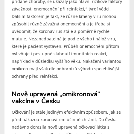
přidané choroby, se ukázaly jako hlavní rizikové faktory
závažnosti onemocnění při reinfekci,“ tvrdí vědci.
Dalším faktorem je fakt, že různé kmeny viru mohou
způsobit různě závažná onemocnění a je třeba si
uvědomit, že koronavirus stále a poměrně rychle
mutuje. Nezanedbatelná je podle všeho i nálož viru,
které je pacient vystaven. Průběh onemocnění přitom
ovlivňuje i postupné slábnutí imunitních reakcí,
například v důsledku vyššího věku. Nakažení variantou
omikron mají však dle odborníků výhodu spolehlivější
ochrany před reinfekcí.
Nově upravená „omikronová“
vakcína v Česku
Očkování je stále jediným efektivním způsobem, jak se
před nákazou koronavirem účinně chránit. Do Česka
nedávno dorazila nově upravená očkovací látka s