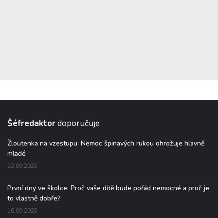
Šéfredaktor
doporučuje
Žloutenka na vzestupu: Nemoc špinavých rukou ohrožuje hlavně
mladé
22.09.2025
První dny ve školce: Proč vaše dítě bude pořád nemocné a proč je
to vlastně dobře?
16.09.2025