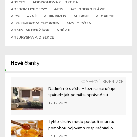
ABSCES
ADDISONOVA CHOROBA
ADENOM HYPOFÝZY
AFTY
ACHONDROPLÁZIE
AIDS
AKNÉ
ALBINISMUS
ALERGIE
ALOPECIE
ALZHEIMEROVA CHOROBA
AMYLOIDÓZA
ANAFYLAKTICKÝ ŠOK
ANÉMIE
ANEURYSMA A DISEKCE
Nové
články
KOMERČNÍ PREZENTACE
Nadměrné světlo v ložnici narušuje
spánek: jak pomáhá správné stí ...
12.12.2025
Tyhle druhy medů podpoří imunitu
pomohou bojovat s respiračními o ...
05.11.2025