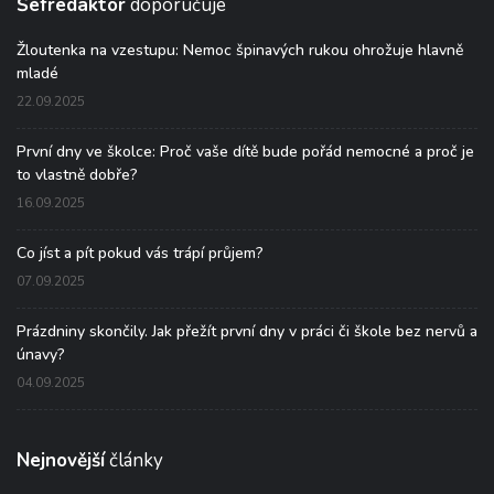
Šéfredaktor
doporučuje
Žloutenka na vzestupu: Nemoc špinavých rukou ohrožuje hlavně
mladé
22.09.2025
První dny ve školce: Proč vaše dítě bude pořád nemocné a proč je
to vlastně dobře?
16.09.2025
Co jíst a pít pokud vás trápí průjem?
07.09.2025
Prázdniny skončily. Jak přežít první dny v práci či škole bez nervů a
únavy?
04.09.2025
Nejnovější
články