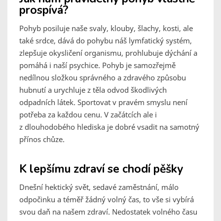
prospívá?
Pohyb posiluje naše svaly, klouby, šlachy, kosti, ale
také srdce, dává do pohybu náš lymfatický systém,
zlepšuje okysličení organismu, prohlubuje dýchání a
pomáhá i naší psychice. Pohyb je samozřejmě
nedílnou složkou správného a zdravého způsobu
hubnutí a urychluje z těla odvod škodlivých
odpadních látek. Sportovat v pravém smyslu není
potřeba za každou cenu. V začátcích ale i
z dlouhodobého hlediska je dobré vsadit na samotný
přínos chůze.
K lepšímu zdraví se chodí pěšky
Dnešní hektický svět, sedavé zaměstnání, málo
odpočinku a téměř žádný volný čas, to vše si vybírá
svou daň na našem zdraví. Nedostatek volného času