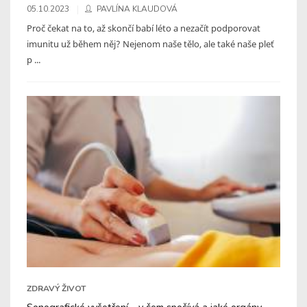
05.10.2023
PAVLÍNA KLAUDOVÁ
Proč čekat na to, až skončí babí léto a nezačít podporovat
imunitu už během něj? Nejenom naše tělo, ale také naše pleť
p ...
ZDRAVÝ ŽIVOT
Sonografické vyšetření – v čem spočívá a jaké orgány