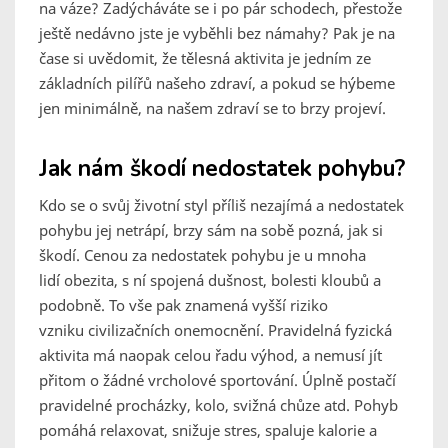
na váze? Zadýcháváte se i po pár schodech, přestože
ještě nedávno jste je vyběhli bez námahy? Pak je na
čase si uvědomit, že tělesná aktivita je jedním ze
základních pilířů našeho zdraví, a pokud se hýbeme
jen minimálně, na našem zdraví se to brzy projeví.
Jak nám škodí nedostatek pohybu?
Kdo se o svůj životní styl příliš nezajímá a nedostatek
pohybu jej netrápí, brzy sám na sobě pozná, jak si
škodí. Cenou za nedostatek pohybu je u mnoha
lidí obezita, s ní spojená dušnost, bolesti kloubů a
podobně. To vše pak znamená vyšší riziko
vzniku civilizačních onemocnění. Pravidelná fyzická
aktivita má naopak celou řadu výhod, a nemusí jít
přitom o žádné vrcholové sportování. Úplně postačí
pravidelné procházky, kolo, svižná chůze atd. Pohyb
pomáhá relaxovat, snižuje stres, spaluje kalorie a