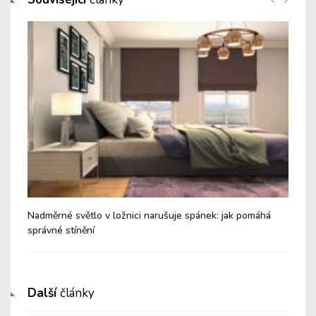
Nadměrné světlo v ložnici narušuje spánek: jak pomáhá
Jak
správné stínění
Další
články