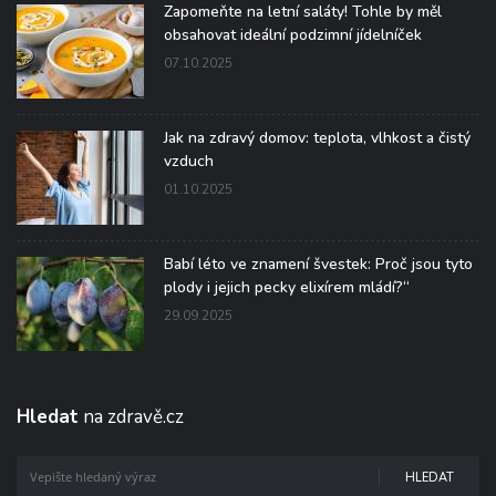
Zapomeňte na letní saláty! Tohle by měl
obsahovat ideální podzimní jídelníček
07.10.2025
Jak na zdravý domov: teplota, vlhkost a čistý
vzduch
01.10.2025
Babí léto ve znamení švestek: Proč jsou tyto
plody i jejich pecky elixírem mládí?“
29.09.2025
Hledat
na zdravě.cz
HLEDAT