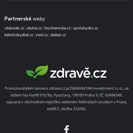
Partnerské
weby
vitalweb.cz
|
utulne.cz
|
biochemicka.cz
|
spolubydlo.cz
kdechcibydlet.cz
|
irest.cz
|
dalten.cz
Provozovatelem serveru zdrave.cz je DIAMANTAN investment s.r.o., se
sídlem Na Harfě 916/9a, Vysočany, 190 00 Praha 9, IČ: 03494349,
zapsaná v obchodním rejstříku vedeném Městským soudem v Praze,
oddíl C, vložka 232692.