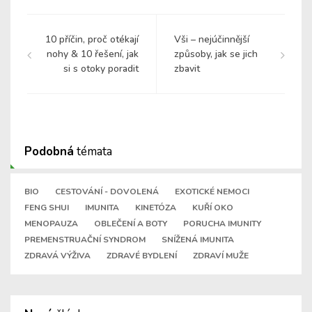
10 příčin, proč otékají
Vši – nejúčinnější
nohy & 10 řešení, jak
způsoby, jak se jich
si s otoky poradit
zbavit
Podobná
témata
BIO
CESTOVÁNÍ - DOVOLENÁ
EXOTICKÉ NEMOCI
FENG SHUI
IMUNITA
KINETÓZA
KUŘÍ OKO
MENOPAUZA
OBLEČENÍ A BOTY
PORUCHA IMUNITY
PREMENSTRUAČNÍ SYNDROM
SNÍŽENÁ IMUNITA
ZDRAVÁ VÝŽIVA
ZDRAVÉ BYDLENÍ
ZDRAVÍ MUŽE