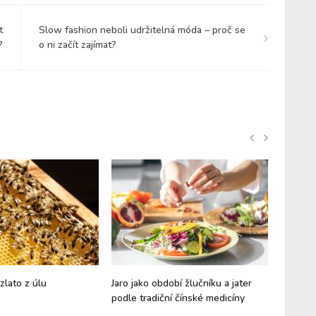
t
Slow fashion neboli udržitelná móda – proč se
?
o ni začít zajímat?
zlato z úlu
Jaro jako období žlučníku a jater
Hericiu
podle tradiční čínské medicíny
Houba n