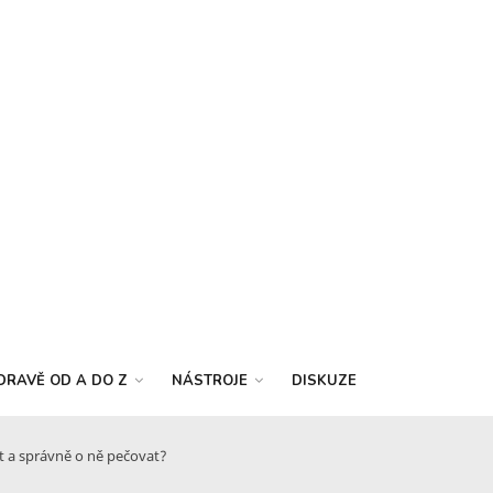
DRAVĚ OD A DO Z
NÁSTROJE
DISKUZE
lit a správně o ně pečovat?