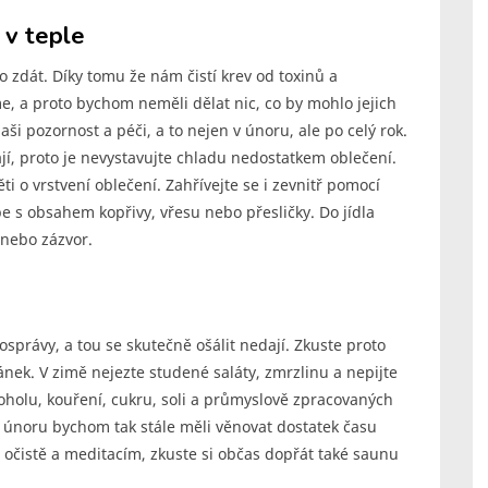
 v teple
lo zdát. Díky tomu že nám čistí krev od toxinů a
e, a proto bychom neměli dělat nic, co by mohlo jejich
aši pozornost a péči, a to nejen v únoru, ale po celý rok.
jí, proto je nevystavujte chladu nedostatkem oblečení.
i o vrstvení oblečení. Zahřívejte se i zevnitř pomocí
pe s obsahem kopřivy, vřesu nebo přesličky. Do jídla
i nebo zázvor.
osprávy, a tou se skutečně ošálit nedají. Zkuste proto
ánek. V zimě nejezte studené saláty, zmrzlinu a nepijte
oholu, kouření, cukru, soli a průmyslově zpracovaných
V únoru bychom tak stále měli věnovat dostatek času
 očistě a meditacím, zkuste si občas dopřát také saunu