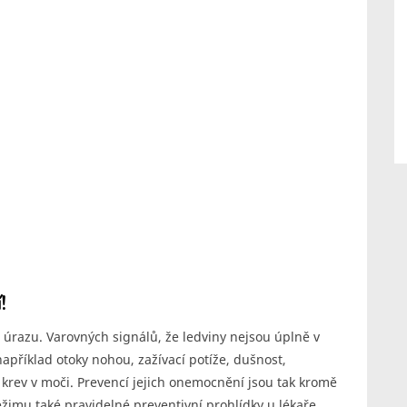
!
úrazu. Varovných signálů, že ledviny nejsou úplně v
apříklad otoky nohou, zažívací potíže, dušnost,
i krev v moči. Prevencí jejich onemocnění jsou tak kromě
žimu také pravidelné preventivní prohlídky u lékaře.