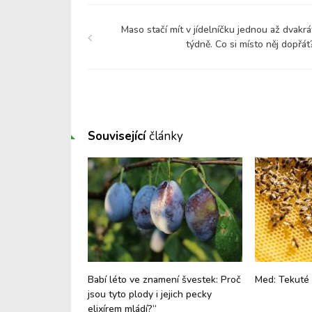
Maso stačí mít v jídelníčku jednou až dvakrá
týdně. Co si místo něj dopřát
Související
články
ptogen, který
Babí léto ve znamení švestek: Proč
Med: Tekuté 
unkce i celkovou
jsou tyto plody i jejich pecky
elixírem mládí?“