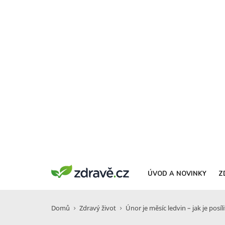
ÚVOD A NOVINKY
Z
Domů
Zdravý život
Únor je měsíc ledvin – jak je posí