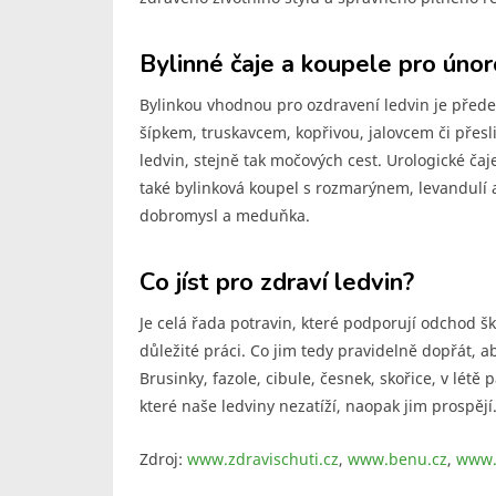
Bylinné čaje a koupele pro únor
Bylinkou vhodnou pro ozdravení ledvin je přede
šípkem, truskavcem, kopřivou, jalovcem či přesli
ledvin, stejně tak močových cest. Urologické ča
také bylinková koupel s rozmarýnem, levandulí 
dobromysl a meduňka.
Co jíst pro zdraví ledvin?
Je celá řada potravin, které podporují odchod šk
důležité práci. Co jim tedy pravidelně dopřát, 
Brusinky, fazole, cibule, česnek, skořice, v létě
které naše ledviny nezatíží, naopak jim prospějí
Zdroj:
www.zdravischuti.cz
,
www.benu.cz
,
www.