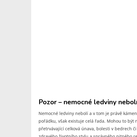
Pozor – nemocné ledviny nebolí
Nemocné ledviny nebolí a v tom je právě kámen 
pořádku, však existuje celá řada. Mohou to být n
přetrvávající celková únava, bolesti v bedrech č
zdravého životního stylu a správného pitného re