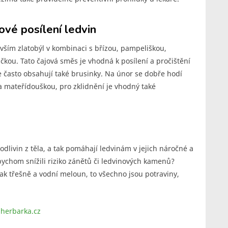
ové posílení ledvin
vším zlatobýl v kombinaci s břízou, pampeliškou,
čkou. Tato čajová směs je vhodná k posílení a pročištění
je často obsahují také brusinky. Na únor se dobře hodí
a mateřídouškou, pro zklidnění je vhodný také
odlivin z těla, a tak pomáhají ledvinám v jejich náročné a
abychom snížili riziko zánětů či ledvinových kamenů?
 pak třešně a vodní meloun, to všechno jsou potraviny,
.
herbarka.cz