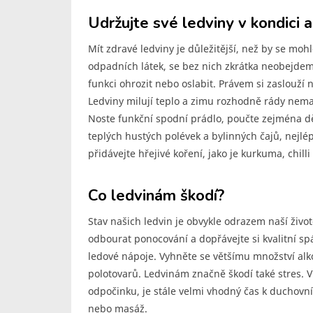
Udržujte své ledviny v kondici a
Mít zdravé ledviny je důležitější, než by se moh
odpadních látek, se bez nich zkrátka neobejdem
funkci ohrozit nebo oslabit. Právem si zaslouží n
Ledviny milují teplo a zimu rozhodně rády nema
Noste funkční spodní prádlo, poučte zejména dět
teplých hustých polévek a bylinných čajů, nejlé
přidávejte hřejivé koření, jako je kurkuma, chill
Co ledvinám škodí?
Stav našich ledvin je obvykle odrazem naší život
odbourat ponocování a dopřávejte si kvalitní sp
ledové nápoje. Vyhněte se většímu množství alk
polotovarů. Ledvinám značně škodí také stres. 
odpočinku, je stále velmi vhodný čas k duchovní
nebo masáž.