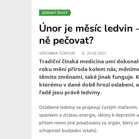
ZDRAVÝ ŽIVOT
Únor je měsíc ledvin –
ně pečovat?
VERONIKA TŮMOVÁ
20.02.2023
Tradiční čínská medicína umí dokonale
roku mění příroda kolem nás, měníme s
těmito změnami, také jinak funguje. K
kterému v dané době hrozí oslabení, a 
řadě jsou právě ledviny.
Oslabené ledviny se projevují častým močením,
spánkem a ztrátou energie, sklony k depresím a
přitom mimo jiné považovány za orgán, který ur
schopnost budování vztahů.