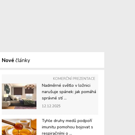
Nové
články
KOMERČNÍ PREZENTACE
Nadměrné světlo v ložnici
narušuje spánek: jak pomáhá
správné stí ...
12.12.2025
Tyhle druhy medů podpoří
imunitu pomohou bojovat s
respiračními o ...