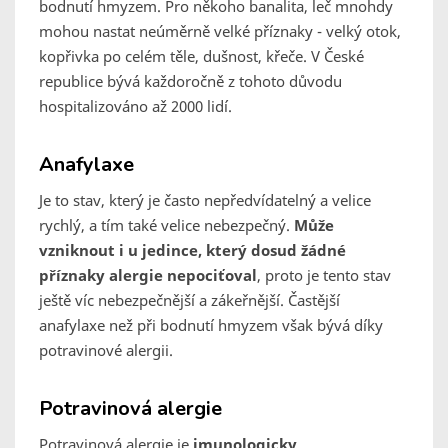
bodnutí hmyzem. Pro někoho banalita, leč mnohdy
mohou nastat neúměrně velké příznaky - velký otok,
kopřivka po celém těle, dušnost, křeče. V České
republice bývá každoročně z tohoto důvodu
hospitalizováno až 2000 lidí.
Anafylaxe
Je to stav, který je často nepředvídatelný a velice
rychlý, a tím také velice nebezpečný.
Může
vzniknout i u jedince, který dosud žádné
příznaky alergie nepociťoval
, proto je tento stav
ještě víc nebezpečnější a zákeřnější. Častější
anafylaxe než při bodnutí hmyzem však bývá díky
potravinové alergii.
Potravinová alergie
Potravinová alergie je
imunologicky