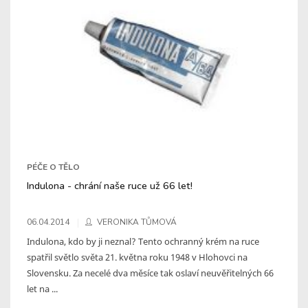
PÉČE O TĚLO
Indulona - chrání naše ruce už 66 let!
06.04.2014
VERONIKA TŮMOVÁ
Indulona, kdo by ji neznal? Tento ochranný krém na ruce
spatřil světlo světa 21. května roku 1948 v Hlohovci na
Slovensku. Za necelé dva měsíce tak oslaví neuvěřitelných 66
let na ...