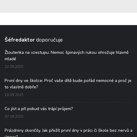
Šéfredaktor
doporučuje
Žloutenka na vzestupu: Nemoc špinavých rukou ohrožuje hlavně
mladé
22.09.2025
První dny ve školce: Proč vaše dítě bude pořád nemocné a proč je
to vlastně dobře?
16.09.2025
Co jíst a pít pokud vás trápí průjem?
07.09.2025
Prázdniny skončily. Jak přežít první dny v práci či škole bez nervů a
únavy?