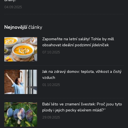
04.09.2025
Nejnovější
články
Zapomeňte na letní saláty! Tohle by měl
obsahovat ideální podzimní jídelníček
07.10.2025
Jak na zdravý domov: teplota, vlhkost a čistý
vzduch
01.10.2025
Babí léto ve znamení švestek: Proč jsou tyto
plody i jejich pecky elixírem mládí?“
29.09.2025