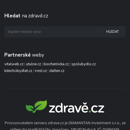
Hledat
na zdravě.cz
HLEDAT
Partnerské
weby
vitalweb.cz
|
utulne.cz
|
biochemicka.cz
|
spolubydlo.cz
kdechcibydlet.cz
|
irest.cz
|
dalten.cz
Provozovatelem serveru zdrave.cz je DIAMANTAN investment s.r.o., se
sídlem Na Harfě 916/9a, Vysočany, 190 00 Praha 9, IČ: 03494349,