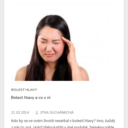
BOLEST HLAVY
Bolest hlavy a co s ní
21.02.2014
JITKA SUCHÁNKOVÁ
Kdo by se ve svém životě nesetkal s bolestí hlavy? Ano, každý
z nás to zná, i když třeba každý v jiné podobě. Zejména náhle