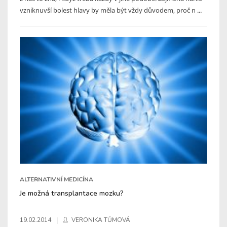
vzniknuvší bolest hlavy by měla být vždy důvodem, proč n ...
ALTERNATIVNÍ MEDICÍNA
Je možná transplantace mozku?
19.02.2014
VERONIKA TŮMOVÁ