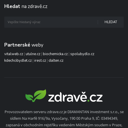
Hledat
na zdravě.cz
HLEDAT
Partnerské
weby
vitalweb.cz
|
utulne.cz
|
biochemicka.cz
|
spolubydlo.cz
kdechcibydlet.cz
|
irest.cz
|
dalten.cz
Provozovatelem serveru zdrave.cz je DIAMANTAN investment s.r.o., se
sídlem Na Harfě 916/9a, Vysočany, 190 00 Praha 9, IČ: 03494349,
zapsaná v obchodním rejstříku vedeném Městským soudem v Praze,