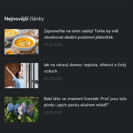
Nejnovější
články
Zapomeňte na letní saláty! Tohle by měl
obsahovat ideální podzimní jídelníček
07.10.2025
Jak na zdravý domov: teplota, vlhkost a čistý
vzduch
01.10.2025
Babí léto ve znamení švestek: Proč jsou tyto
plody i jejich pecky elixírem mládí?“
29.09.2025