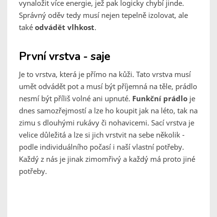
vynaložit více energie, jež pak logicky chybí jinde.
Správný oděv tedy musí nejen tepelně izolovat, ale
také
odvádět vlhkost
.
První vrstva - saje
Je to vrstva, která je přímo na kůži. Tato vrstva musí
umět odvádět pot a musí být příjemná na těle, prádlo
nesmí být příliš volné ani upnuté.
Funkční prádlo
je
dnes samozřejmostí a lze ho koupit jak na léto, tak na
zimu s dlouhými rukávy či nohavicemi. Sací vrstva je
velice důležitá a lze si jich vrstvit na sebe několik -
podle individuálního počasí i naší vlastní potřeby.
Každý z nás je jinak zimomřivý a každý má proto jiné
potřeby.