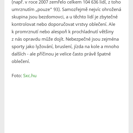
(např. v roce 2007 zemřelo celkem 104 636 lidí, z toho
umrznutím „pouze“ 93). Samozřejmě nejvíc ohrožená
skupina jsou bezdomovci, a u těchto lidí je zbytečné
kontrolovat nebo doporučovat vrstvy oblečení. Ale
k promrznutí nebo alespoň k prochladnutí většiny
z nás opravdu může dojít. Nebezpečné jsou zejména
sporty jako lyžování, bruslení, jízda na kole a mnoho
dalších - ale příčinou je velice často právě špatné
oblečení.
Foto:
Sxc.hu