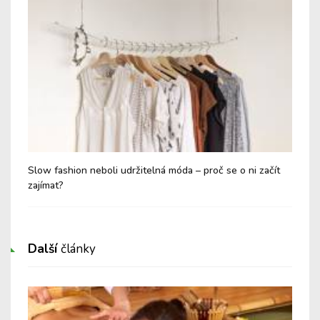
Slow fashion neboli udržitelná móda – proč se o ni začít
Úkl
zajímat?
Další
články