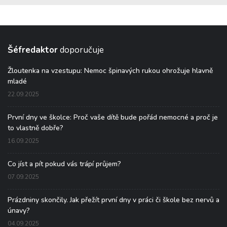
Šéfredaktor
doporučuje
Žloutenka na vzestupu: Nemoc špinavých rukou ohrožuje hlavně
mladé
22.09.2025
První dny ve školce: Proč vaše dítě bude pořád nemocné a proč je
to vlastně dobře?
16.09.2025
Co jíst a pít pokud vás trápí průjem?
07.09.2025
Prázdniny skončily. Jak přežít první dny v práci či škole bez nervů a
únavy?
04.09.2025