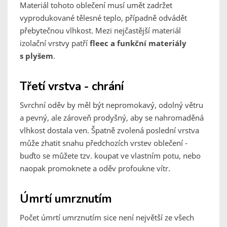
Materiál tohoto oblečení musí umět zadržet
vyprodukované tělesné teplo, případně odvádět
přebytečnou vlhkost. Mezi nejčastější materiál
izolační vrstvy patří
fleec a funkční materiály
s plyšem
.
Třetí vrstva - chrání
Svrchní oděv by měl být nepromokavý, odolný větru
a pevný, ale zároveň prodyšný, aby se nahromaděná
vlhkost dostala ven. Špatně zvolená poslední vrstva
může zhatit snahu předchozích vrstev oblečení -
buďto se můžete tzv. koupat ve vlastním potu, nebo
naopak promoknete a oděv profoukne vítr.
Úmrtí umrznutím
Počet úmrtí umrznutím sice není největší ze všech