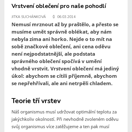
Vrstvení oblečení pro naše pohodlí
JITKA SUCHÁNKOVÁ
06.03.2014
Nemusí mrznout až by praštělo, a přesto se
musíme umět správně oblékat, aby nám
nebyla zima ani horko. Nejde o to mít na
sobě značkové oblečení, ani cena oděvu
není nejpodstatnější, ale podstata
správného oblečení spočívá v umění
vhodně vrstvit. Vrstvení oblečení má jediný
úkol: abychom se cítili příjemně, abychom
se nepřehřívali, ale ani netrpěli chladem.
Teorie tří vrstev
Náš organismus musí udržovat optimální teplotu za
jakýchkoliv okolností. Při nevhodně zvoleném oděvu
svůj organismus více zatěžujeme a ten pak musí