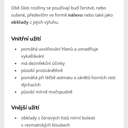
Obě části rostliny se používají buď čerstvé, nebo
sušené, především ve formě
nálevu
nebo také jako
obklady
z jejich výluhu.
Vnitřní užití
pomáhá uvolňování hlenů a usnadňuje
vykašlávání
má dezinfekční účinky
působí protizánětlivě
pomáhá při léčbě astmatu a zánětů horních cest
dýchacích
působí mírně močopudně
Vnější užití
obklady z čerstvých listů mírní bolesti
v revmatických kloubech