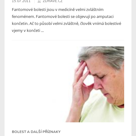
15.07.2011
ZDRAVĚ.CZ
Fantomové bolesti jsou v medicíně velmi zvláštním
fenoménem. Fantomové bolesti se objevují po amputaci
končetin. Ač to působí velmi zvláštně, člověk vnímá bolestivé
vjemy v končeti ...
BOLEST A DALŠÍ PŘÍZNAKY