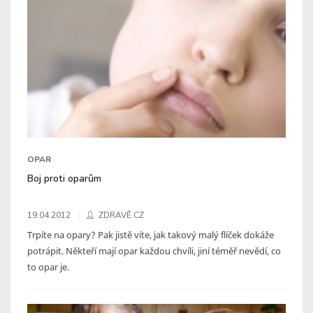
OPAR
Boj proti oparům
19.04.2012
ZDRAVĚ.CZ
Trpíte na opary? Pak jistě víte, jak takový malý flíček dokáže
potrápit. Někteří mají opar každou chvíli, jiní téměř nevědí, co
to opar je.