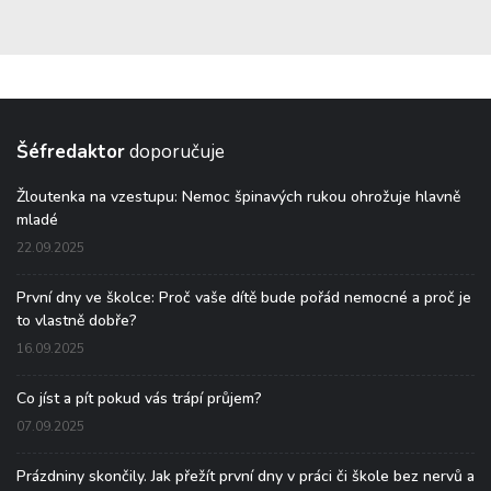
Šéfredaktor
doporučuje
Žloutenka na vzestupu: Nemoc špinavých rukou ohrožuje hlavně
mladé
22.09.2025
První dny ve školce: Proč vaše dítě bude pořád nemocné a proč je
to vlastně dobře?
16.09.2025
Co jíst a pít pokud vás trápí průjem?
07.09.2025
Prázdniny skončily. Jak přežít první dny v práci či škole bez nervů a