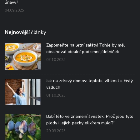
únavy?
04.09.2025
Nejnovější
články
Zapomeňte na letní saláty! Tohle by měl
obsahovat ideální podzimní jídelníček
07.10.2025
Jak na zdravý domov: teplota, vlhkost a čistý
vzduch
01.10.2025
Babí léto ve znamení švestek: Proč jsou tyto
plody i jejich pecky elixírem mládí?“
29.09.2025