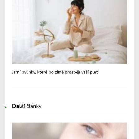
dit
Jarní bylinky, které po zimě prospějí vaší pleti
Tip
pot
Další
články