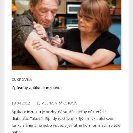
CUKROVKA
Způsoby aplikace inzulinu
18.04.2012
ALENA MRÁKOTOVÁ
Aplikace inzulínu je nezbytná součást léčby některých
diabetiků. Takové případy nastávají, když slinivka plní svou
funkci minimálně nebo vůbec a je nutné hormon inzulín v těle
nahr ...