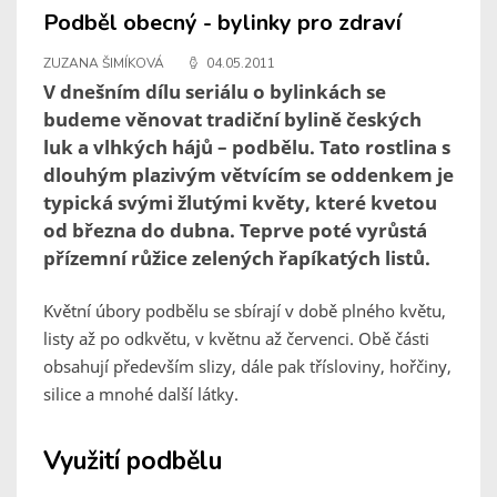
Podběl obecný - bylinky pro zdraví
ZUZANA ŠIMÍKOVÁ
04.05.2011
V dnešním dílu seriálu o bylinkách se
budeme věnovat tradiční bylině českých
luk a vlhkých hájů – podbělu. Tato rostlina s
dlouhým plazivým větvícím se oddenkem je
typická svými žlutými květy, které kvetou
od března do dubna. Teprve poté vyrůstá
přízemní růžice zelených řapíkatých listů.
Květní úbory podbělu se sbírají v době plného květu,
listy až po odkvětu, v květnu až červenci. Obě části
obsahují především slizy, dále pak třísloviny, hořčiny,
silice a mnohé další látky.
Využití podbělu