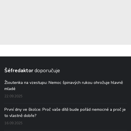
Šéfredaktor
doporučuje
Žloutenka na vzestupu: Nemoc špinavých rukou ohrožuje hlavně
mladé
22.09.2025
První dny ve školce: Proč vaše dítě bude pořád nemocné a proč je
to vlastně dobře?
16.09.2025