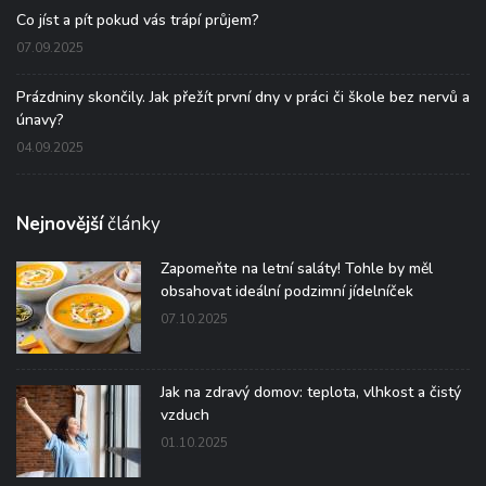
Co jíst a pít pokud vás trápí průjem?
07.09.2025
Prázdniny skončily. Jak přežít první dny v práci či škole bez nervů a
únavy?
04.09.2025
Nejnovější
články
Zapomeňte na letní saláty! Tohle by měl
obsahovat ideální podzimní jídelníček
07.10.2025
Jak na zdravý domov: teplota, vlhkost a čistý
vzduch
01.10.2025