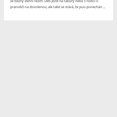
se běžný denní režim. Děti jezdí na tábory nebo s rodiči či
prarodiči na dovolenou, ale také se stává, že jsou ponechán ...