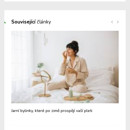
Související
články
dit
Jarní bylinky, které po zimě prospějí vaší pleti
Tip
pot