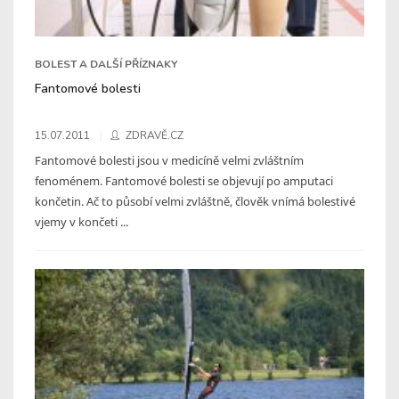
BOLEST A DALŠÍ PŘÍZNAKY
Fantomové bolesti
15.07.2011
ZDRAVĚ.CZ
Fantomové bolesti jsou v medicíně velmi zvláštním
fenoménem. Fantomové bolesti se objevují po amputaci
končetin. Ač to působí velmi zvláštně, člověk vnímá bolestivé
vjemy v končeti ...