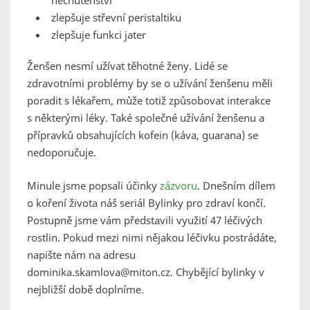
nechutenství
zlepšuje střevní peristaltiku
zlepšuje funkci jater
Ženšen nesmí užívat těhotné ženy. Lidé se
zdravotními problémy by se o užívání ženšenu měli
poradit s lékařem, může totiž způsobovat interakce
s některými léky. Také společné užívání ženšenu a
přípravků obsahujících kofein (káva, guarana) se
nedoporučuje.
Minule jsme popsali účinky
zázvoru
. Dnešním dílem
o koření života náš seriál Bylinky pro zdraví končí.
Postupně jsme vám představili využití 47 léčivých
rostlin. Pokud mezi nimi nějakou léčivku postrádáte,
napište nám na adresu
dominika.skamlova@miton.cz. Chybějící bylinky v
nejbližší době doplníme.