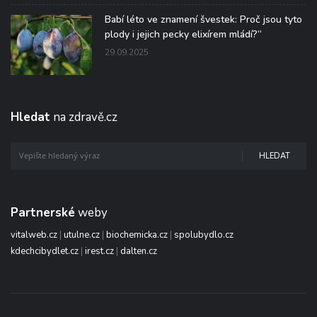
Babí léto ve znamení švestek: Proč jsou tyto
plody i jejich pecky elixírem mládí?“
29.09.2025
Hledat
na zdravě.cz
HLEDAT
Partnerské
weby
vitalweb.cz
|
utulne.cz
|
biochemicka.cz
|
spolubydlo.cz
kdechcibydlet.cz
|
irest.cz
|
dalten.cz