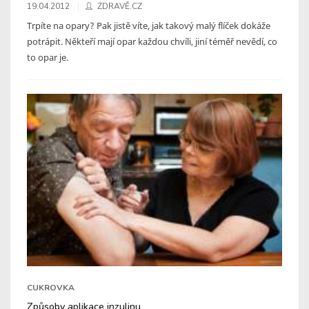
19.04.2012
ZDRAVĚ.CZ
Trpíte na opary? Pak jistě víte, jak takový malý flíček dokáže
potrápit. Někteří mají opar každou chvíli, jiní téměř nevědí, co
to opar je.
CUKROVKA
Způsoby aplikace inzulinu