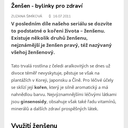
Ženšen - bylinky pro zdraví
ZUZANA ŠIMÍKOVÁ
16.07.2011
V posledním díle našeho seriálu se dozvíte
to podstatné o kořeni života – ženšenu.
Existuje několik druhů ženšenu,
nejznámější je ženšen pravý, též nazývaný
všehoj ženšenový.
Tato trvalá rostlina z čeledi aralkovitých se dnes už
divoce téměř nevyskytuje, pěstuje se však na
plantážích v Koreji, Japonsku a Číně. Pro léčivé účely
se sklízí její
kořen
, který je silně aromatický a má
nahnědlou barvu. Nejvýznamnějšími léčivými látkami
jsou
ginsenosidy
, obsahuje však také řadu vitamínů,
minerálů a dalších zdraví prospěšných látek.
Využití ženšenu