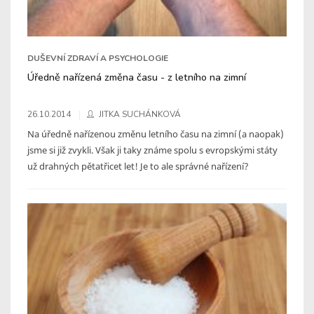
DUŠEVNÍ ZDRAVÍ A PSYCHOLOGIE
Úředně nařízená změna času - z letního na zimní
26.10.2014
JITKA SUCHÁNKOVÁ
Na úředně nařízenou změnu letního času na zimní (a naopak)
jsme si již zvykli. Však ji taky známe spolu s evropskými státy
už drahných pětatřicet let! Je to ale správné nařízení?