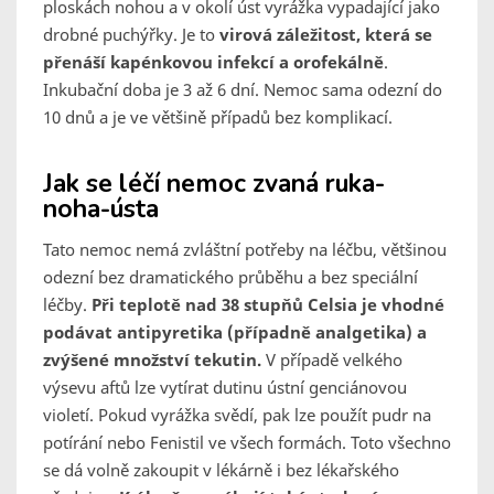
ploskách nohou a v okolí úst vyrážka vypadající jako
drobné puchýřky. Je to
virová záležitost, která se
přenáší kapénkovou infekcí a orofekálně
.
Inkubační doba je 3 až 6 dní. Nemoc sama odezní do
10 dnů a je ve většině případů bez komplikací.
Jak se léčí nemoc zvaná ruka-
noha-ústa
Tato nemoc nemá zvláštní potřeby na léčbu, většinou
odezní bez dramatického průběhu a bez speciální
léčby.
Při teplotě nad 38 stupňů Celsia je vhodné
podávat antipyretika (případně analgetika) a
zvýšené množství tekutin.
V případě velkého
výsevu aftů lze vytírat dutinu ústní genciánovou
violetí. Pokud vyrážka svědí, pak lze použít pudr na
potírání nebo Fenistil ve všech formách. Toto všechno
se dá volně zakoupit v lékárně i bez lékařského