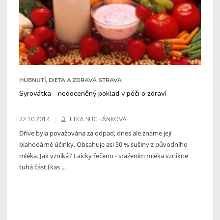
HUBNUTÍ, DIETA A ZDRAVÁ STRAVA
Syrovátka - nedoceněný poklad v péči o zdraví
22.10.2014
JITKA SUCHÁNKOVÁ
Dříve byla považována za odpad, dnes ale známe její
blahodárné účinky. Obsahuje asi 50 % sušiny z původního
mléka. Jak vzniká? Laicky řečeno - sražením mléka vznikne
tuhá část (kas ...