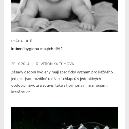
PÉČE O DÍTĚ
Intimní hygiena malých dětí
20.10.2014
VERONIKA TŮMOVÁ
Zásady osobní hygieny mají specifický význam pro každého
jedince. Jsou rozdílné u dívek i chlapců v jednotlivých
obdobích života a souvisí také s hormonálními změnami,
které se v t ...