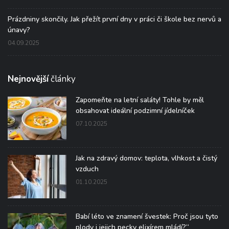
Prázdniny skončily. Jak přežít první dny v práci či škole bez nervů a
únavy?
04.09.2025
Nejnovější
články
Zapomeňte na letní saláty! Tohle by měl
obsahovat ideální podzimní jídelníček
07.10.2025
Jak na zdravý domov: teplota, vlhkost a čistý
vzduch
01.10.2025
Babí léto ve znamení švestek: Proč jsou tyto
plody i jejich pecky elixírem mládí?“