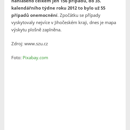
nahlášeno celkem jen 156 případů, do 35.
kalendářního týdne roku 2012 to bylo už 55
případů onemocnění
. Zpočátku se případy
vyskytovaly nejvíce v Jihočeském kraji, dnes je mapa
výskytu plošně zaplněna.
Zdroj: www.szu.cz
Foto:
Pixabay.com