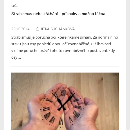
OČI
Strabismus neboli šilhání - příznaky a možná léčba
28.10.2014
JITKA SUCHÁNKOVÁ
Strabismus je porucha očí, které říkáme šilhání. Za normálního
stavu jsou osy pohledů obou očí rovnoběžné. U šilhavosti
vidíme poruchu právě tohoto rovnoběžného postavení, kdy
osy ...