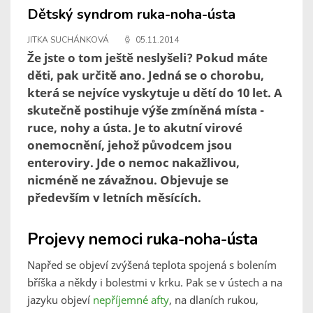
Dětský syndrom ruka-noha-ústa
JITKA SUCHÁNKOVÁ
05.11.2014
Že jste o tom ještě neslyšeli? Pokud máte
děti, pak určitě ano. Jedná se o chorobu,
která se nejvíce vyskytuje u dětí do 10 let. A
skutečně postihuje výše zmíněná místa -
ruce, nohy a ústa. Je to akutní virové
onemocnění, jehož původcem jsou
enteroviry. Jde o nemoc nakažlivou,
nicméně ne závažnou. Objevuje se
především v letních měsících.
Projevy nemoci ruka-noha-ústa
Napřed se objeví zvýšená teplota spojená s bolením
bříška a někdy i bolestmi v krku. Pak se v ústech a na
jazyku objeví
nepříjemné afty
, na dlaních rukou,