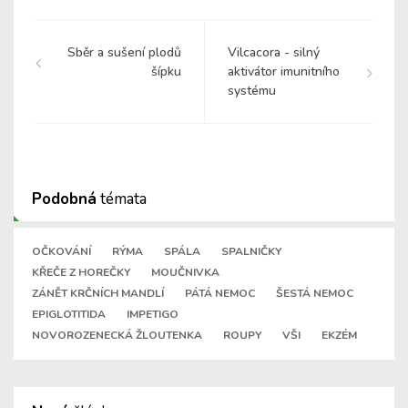
Sběr a sušení plodů
Vilcacora - silný
šípku
aktivátor imunitního
systému
Podobná
témata
OČKOVÁNÍ
RÝMA
SPÁLA
SPALNIČKY
KŘEČE Z HOREČKY
MOUČNIVKA
ZÁNĚT KRČNÍCH MANDLÍ
PÁTÁ NEMOC
ŠESTÁ NEMOC
EPIGLOTITIDA
IMPETIGO
NOVOROZENECKÁ ŽLOUTENKA
ROUPY
VŠI
EKZÉM