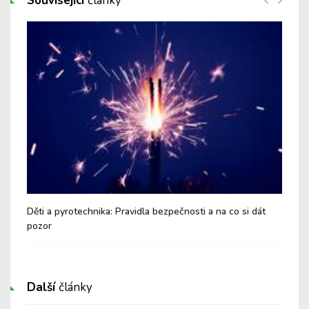
Související
články
Děti a pyrotechnika: Pravidla bezpečnosti a na co si dát
Dět
pozor
do 
Další
články