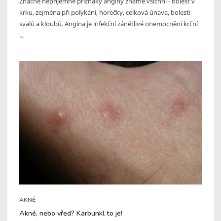
Značně nepříjemné příznaky angíny známe všichni - bolest v
krku, zejména při polykání, horečky, celková únava, bolesti
svalů a kloubů. Angína je infekční zánětlivé onemocnění krční
...
AKNÉ
Akné, nebo vřed? Karbunkl to je!