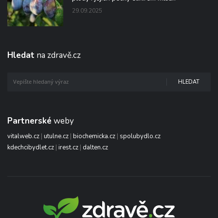
29.09.2025
Hledat
na zdravě.cz
HLEDAT
Partnerské
weby
vitalweb.cz
|
utulne.cz
|
biochemicka.cz
|
spolubydlo.cz
kdechcibydlet.cz
|
irest.cz
|
dalten.cz