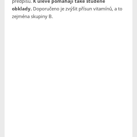
předpisu.
K úlevě pomáhají také studené
obklady.
Doporučeno je zvýšit přísun vitamínů, a to
zejména skupiny B.