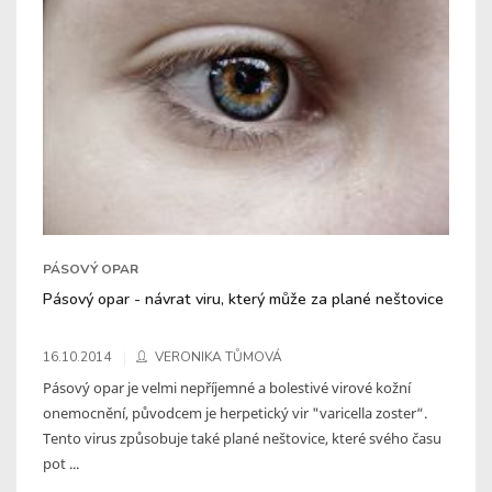
PÁSOVÝ OPAR
Pásový opar - návrat viru, který může za plané neštovice
16.10.2014
VERONIKA TŮMOVÁ
Pásový opar je velmi nepříjemné a bolestivé virové kožní
onemocnění, původcem je herpetický vir "varicella zoster“.
Tento virus způsobuje také plané neštovice, které svého času
pot ...