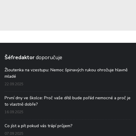
Šéfredaktor
doporučuje
Žloutenka na vzestupu: Nemoc špinavých rukou ohrožuje hlavně
mladé
22.09.2025
První dny ve školce: Proč vaše dítě bude pořád nemocné a proč je
to vlastně dobře?
16.09.2025
Co jíst a pít pokud vás trápí průjem?
07.09.2025