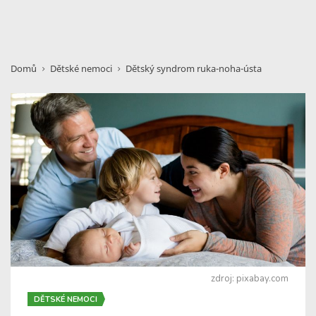
Domů
Dětské nemoci
Dětský syndrom ruka-noha-ústa
zdroj: pixabay.com
DĚTSKÉ NEMOCI