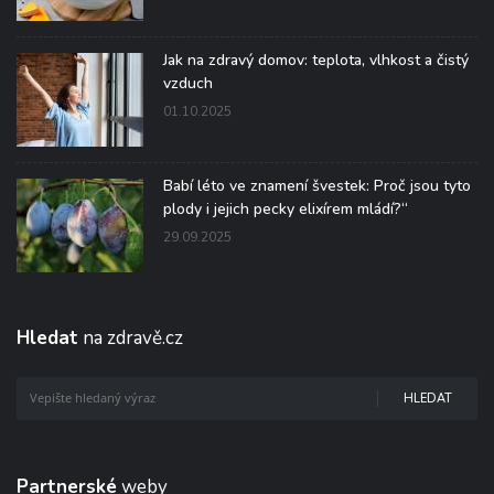
Jak na zdravý domov: teplota, vlhkost a čistý
vzduch
01.10.2025
Babí léto ve znamení švestek: Proč jsou tyto
plody i jejich pecky elixírem mládí?“
29.09.2025
Hledat
na zdravě.cz
HLEDAT
Partnerské
weby