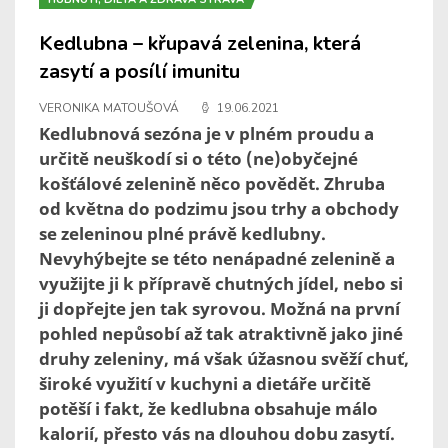
Kedlubna – křupavá zelenina, která
zasytí a posílí imunitu
VERONIKA MATOUŠOVÁ
19.06.2021
Kedlubnová sezóna je v plném proudu a
určitě neuškodí si o této (ne)obyčejné
košťálové zelenině něco povědět. Zhruba
od května do podzimu jsou trhy a obchody
se zeleninou plné právě kedlubny.
Nevyhýbejte se této nenápadné zelenině a
využijte ji k přípravě chutných jídel, nebo si
ji dopřejte jen tak syrovou. Možná na první
pohled nepůsobí až tak atraktivně jako jiné
druhy zeleniny, má však úžasnou svěží chuť,
široké využití v kuchyni a dietáře určitě
potěší i fakt, že kedlubna obsahuje málo
kalorií, přesto vás na dlouhou dobu zasytí.