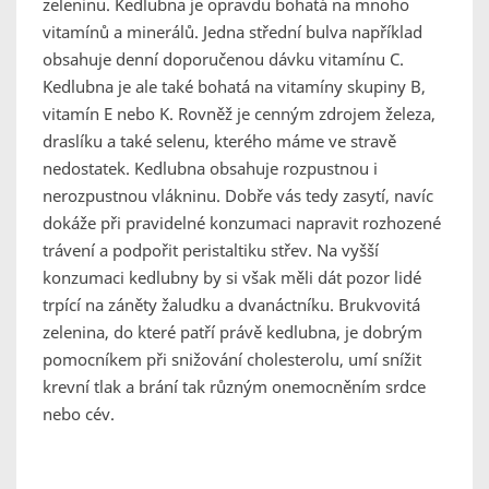
zeleninu. Kedlubna je opravdu bohatá na mnoho
vitamínů a minerálů. Jedna střední bulva například
obsahuje denní doporučenou dávku vitamínu C.
Kedlubna je ale také bohatá na vitamíny skupiny B,
vitamín E nebo K. Rovněž je cenným zdrojem železa,
draslíku a také selenu, kterého máme ve stravě
nedostatek. Kedlubna obsahuje rozpustnou i
nerozpustnou vlákninu. Dobře vás tedy zasytí, navíc
dokáže při pravidelné konzumaci napravit rozhozené
trávení a podpořit peristaltiku střev. Na vyšší
konzumaci kedlubny by si však měli dát pozor lidé
trpící na záněty žaludku a dvanáctníku. Brukvovitá
zelenina, do které patří právě kedlubna, je dobrým
pomocníkem při snižování cholesterolu, umí snížit
krevní tlak a brání tak různým onemocněním srdce
nebo cév.