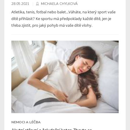
28.05.2021
MICHAELA CHYLKOVÁ
Atletika, tenis, fotbal nebo balet...Váháte, na který sport vaše
dítě přihlásit? Ke sportu má předpoklady každé dítě, jen je
třeba zjistit, pro jaký pohyb má vaše dítě vlohy.
NEMOCI A LÉČBA
Akutní střevní a žaludeční katar: Zbavte se