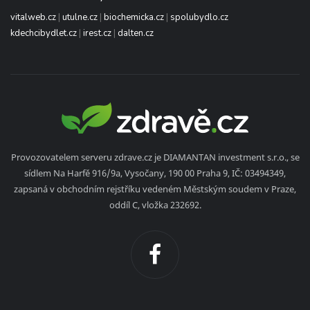
vitalweb.cz
|
utulne.cz
|
biochemicka.cz
|
spolubydlo.cz
kdechcibydlet.cz
|
irest.cz
|
dalten.cz
Provozovatelem serveru zdrave.cz je DIAMANTAN investment s.r.o., se
sídlem Na Harfě 916/9a, Vysočany, 190 00 Praha 9, IČ: 03494349,
zapsaná v obchodním rejstříku vedeném Městským soudem v Praze,
oddíl C, vložka 232692.