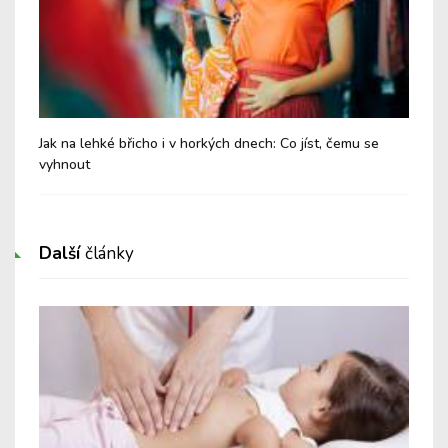
Jak na lehké břicho i v horkých dnech: Co jíst, čemu se
Chy
vyhnout
Další
články