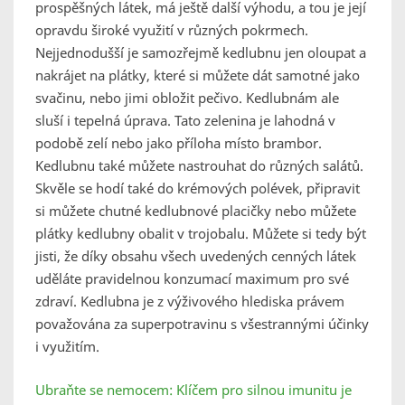
prospěšných látek, má ještě další výhodu, a tou je její
opravdu široké využití v různých pokrmech.
Nejjednodušší je samozřejmě kedlubnu jen oloupat a
nakrájet na plátky, které si můžete dát samotné jako
svačinu, nebo jimi obložit pečivo. Kedlubnám ale
sluší i tepelná úprava. Tato zelenina je lahodná v
podobě zelí nebo jako příloha místo brambor.
Kedlubnu také můžete nastrouhat do různých salátů.
Skvěle se hodí také do krémových polévek, připravit
si můžete chutné kedlubnové placičky nebo můžete
plátky kedlubny obalit v trojobalu. Můžete si tedy být
jisti, že díky obsahu všech uvedených cenných látek
uděláte pravidelnou konzumací maximum pro své
zdraví. Kedlubna je z výživového hlediska právem
považována za superpotravinu s všestrannými účinky
i využitím.
Ubraňte se nemocem: Klíčem pro silnou imunitu je