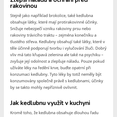
rakovinou
Stejně jako například brokolice, také kedlubna
obsahuje látky, které mají protirakovinné účinky.
Snižuje nebezpečí vzniku rakoviny prsu nebo
rakoviny trávicího traktu – zejména konečníku a
tlustého střeva. Kedlubny obsahují také látky, které v
těle účinně podporují tvorbu i vylučování žluči. Dobrý
vliv má tato křupavá zelenina ale také na psychiku –
zvyšuje její odolnost a zlepšuje náladu. Pouze pokud
užíváte léky na ředění krve, buďte opatrní při
konzumaci kedlubny. Tyto léky by totiž neměly být
konzumovány společně právě s kedlubnami, účinky
by se takto mohly nepříznivě ovlivnit.
Jak kedlubnu využít v kuchyni
Kromě toho, že kedlubna obsahuje dlouhou řadu