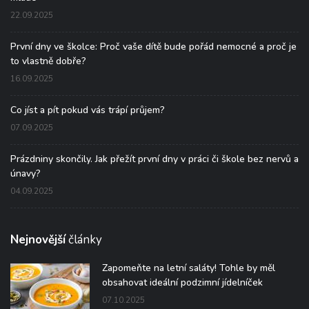
22.09.2025
První dny ve školce: Proč vaše dítě bude pořád nemocné a proč je
to vlastně dobře?
16.09.2025
Co jíst a pít pokud vás trápí průjem?
07.09.2025
Prázdniny skončily. Jak přežít první dny v práci či škole bez nervů a
únavy?
04.09.2025
Nejnovější
články
Zapomeňte na letní saláty! Tohle by měl
obsahovat ideální podzimní jídelníček
07.10.2025