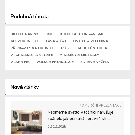
Podobná
témata
BIO POTRAVINY
BMI
DETOXIKACE ORGANISMU
JAK ZHUBNOUT
KÁVA A ČAJ
OVOCE A ZELENINA
PŘÍPRAVKY NA HUBNUTÍ
PŮST
REDUKČNÍ DIETA
VEGETARIÁNI A VEGANI
VITAMÍNY A MINERÁLY
VLÁKNINA
VODA A HYDRATACE
ZDRAVÁ VÝŽIVA
Nové
články
KOMERČNÍ PREZENTACE
Nadměrné světlo v ložnici narušuje
spánek: jak pomáhá správné stí ...
12.12.2025