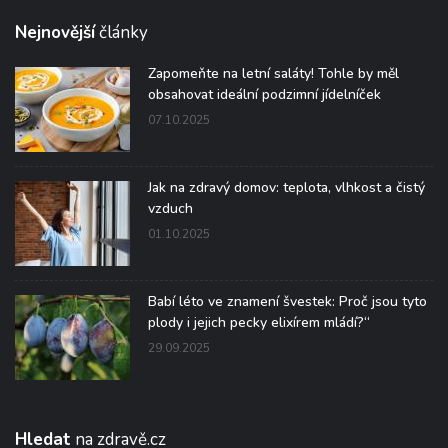
Nejnovější
články
Zapomeňte na letní saláty! Tohle by měl
obsahovat ideální podzimní jídelníček
07.10.2025
Jak na zdravý domov: teplota, vlhkost a čistý
vzduch
01.10.2025
Babí léto ve znamení švestek: Proč jsou tyto
plody i jejich pecky elixírem mládí?“
29.09.2025
Hledat
na zdravě.cz