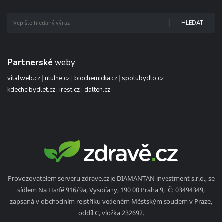
HLEDAT
Partnerské
weby
vitalweb.cz
|
utulne.cz
|
biochemicka.cz
|
spolubydlo.cz
kdechcibydlet.cz
|
irest.cz
|
dalten.cz
Provozovatelem serveru zdrave.cz je DIAMANTAN investment s.r.o., se
sídlem Na Harfě 916/9a, Vysočany, 190 00 Praha 9, IČ: 03494349,
zapsaná v obchodním rejstříku vedeném Městským soudem v Praze,
oddíl C, vložka 232692.