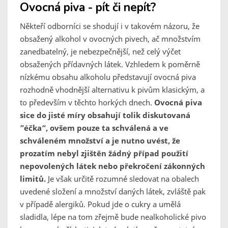
Ovocná piva - pít či nepít?
Někteří odborníci se shodují i v takovém názoru, že
obsažený alkohol v ovocných pivech, ač množstvím
zanedbatelný, je nebezpečnější, než celý výčet
obsažených přídavných látek. Vzhledem k poměrně
nízkému obsahu alkoholu představují ovocná piva
rozhodně vhodnější alternativu k pivům klasickým, a
to především v těchto horkých dnech.
Ovocná piva
sice do jisté míry obsahují tolik diskutovaná
”éčka“, ovšem pouze ta schválená a ve
schváleném množství a je nutno uvést, že
prozatím nebyl zjištěn žádný případ použití
nepovolených látek nebo překročení zákonných
limitů.
Je však určitě rozumné sledovat na obalech
uvedené složení a množství daných látek, zvláště pak
v případě alergiků. Pokud jde o cukry a umělá
sladidla, lépe na tom zřejmě bude nealkoholické pivo