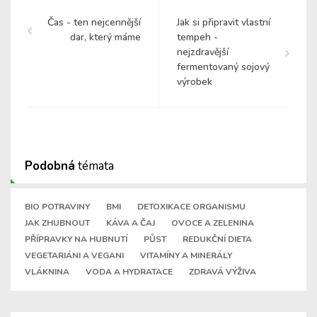
Čas - ten nejcennější
Jak si připravit vlastní
dar, který máme
tempeh -
nejzdravější
fermentovaný sojový
výrobek
Podobná
témata
BIO POTRAVINY
BMI
DETOXIKACE ORGANISMU
JAK ZHUBNOUT
KÁVA A ČAJ
OVOCE A ZELENINA
PŘÍPRAVKY NA HUBNUTÍ
PŮST
REDUKČNÍ DIETA
VEGETARIÁNI A VEGANI
VITAMÍNY A MINERÁLY
VLÁKNINA
VODA A HYDRATACE
ZDRAVÁ VÝŽIVA