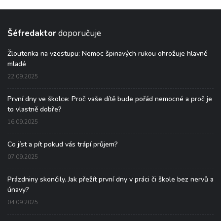
Šéfredaktor
doporučuje
Žloutenka na vzestupu: Nemoc špinavých rukou ohrožuje hlavně
mladé
22.09.2025
První dny ve školce: Proč vaše dítě bude pořád nemocné a proč je
to vlastně dobře?
16.09.2025
Co jíst a pít pokud vás trápí průjem?
07.09.2025
Prázdniny skončily. Jak přežít první dny v práci či škole bez nervů a
únavy?
04.09.2025