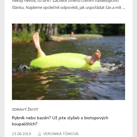
někdy nevíte, co dřív? Začněte změnu čtením následujícího
článku. Najdeme společně odpovědi, jak uspořádat čas a mít ...
ZDRAVÝ ŽIVOT
Rybník nebo bazén? Už jste slyšeli o biotopových
koupalištích?
23.06.2019
VERONIKA TŮMOVÁ