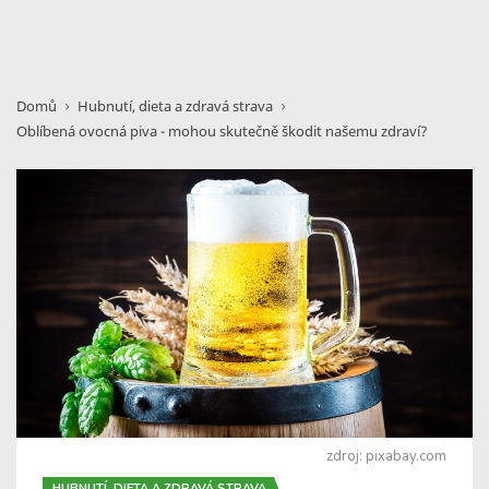
Domů
Hubnutí, dieta a zdravá strava
Oblíbená ovocná piva - mohou skutečně škodit našemu zdraví?
zdroj: pixabay.com
HUBNUTÍ, DIETA A ZDRAVÁ STRAVA