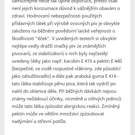
samozřejmě nelze tak úplně doporučit, přesto však
není jejich konzumace důvod k vážnějším obavám o
zdraví. Hodnocení nebezpečnosti použitých
přídavných látek při výrobě ovocných piv je obvykle
založeno na běžném povědomí laické veřejnosti o
škodlivosti “éček“. V uvedených testech si obvykle
nejlépe vedly dražší značky piv ze známějších
pivovarů, ze stabilizátorů v nich byly nejčastěji
uvedeny látky jako např. karubin E 410 a pektin E 440
(bezpečné, ve vodě rozpustné vlákniny, zde působící
jako zahušťovadlo) a dále pak arabská guma E 414 -
tato látka stabilizuje pěnu piva, která tak vydrží po
nalití do sklenice déle. Při běžných dávkách nejsou
známy nežádoucí účinky, nicméně u citlivých jedinců
může tato látka způsobit alergickou reakci. Zmíněný
pektin může ve větším množství způsobovat
nadýmání a střevní potíže.