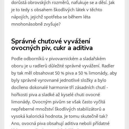
dorůstá obrovských rozměrů, nafukuje se a děsí. Jak
je to tedy s obsahem škodlivých látek v těchto
nápojích, jejichž spotřeba se během léta
mnohonásobně zvyšuje?
Správné chuťové vyvážení
ovocných piv, cukr a aditiva
Podle odborníků v pivovarnickém a sladařském
oboru je u radlerů důležité správné vyvážení. Radler
by tak měl obsahovat 50 % piva a 50 % limonády, aby
byly správně vyrovnané jednotlivé složky a bylo
docíleno dokonalé harmonie tří zásadních chutí -
hořkosti piva a sladké až kyselé chuti ovocné
limonády. Ovocným pivům se však často vyčítá
nepřeberné množství škodlivých stabilizátorů a
vysoká kalorická hodnota. Je tomu skutečně tak?
Ano, ovocná piva obsahují aditiva neboli přídatné