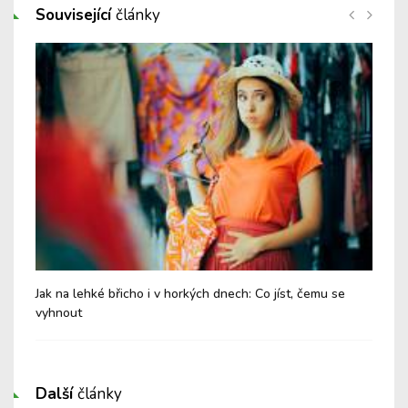
Související
články
Jak na lehké břicho i v horkých dnech: Co jíst, čemu se
Chy
vyhnout
Další
články