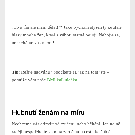
„
Co s tím ale mám dělat!?“
Jako bychom slyšeli ty zoufalé
hlasy mnoha žen, které s váhou marně bojují. Nebojte se,
nenecháme vás v tom!
Tip:
Řešíte nadváhu? Spočítejte si, jak na tom jste –
pomůže vám naše
BMI kalkulačka
.
Hubnutí ženám na míru
Nechceme vás odradit od cvičení, nebo běhání. Jen na ně
raději nespoléhejte jako na zaručenou cestu ke štíhlé