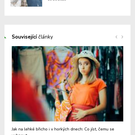
Související
články
Jak na lehké břicho i v horkých dnech: Co jíst, čemu se
Chy