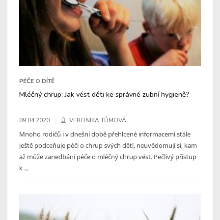
PÉČE O DÍTĚ
Mléčný chrup: Jak vést děti ke správné zubní hygieně?
09.04.2020
VERONIKA TŮMOVÁ
Mnoho rodičů i v dnešní době přehlcené informacemi stále
ještě podceňuje péči o chrup svých dětí, neuvědomují si, kam
až může zanedbání péče o mléčný chrup vést. Pečlivý přístup
k ...