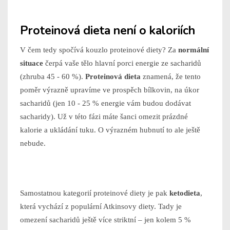
Proteinová dieta není o kaloriích
V čem tedy spočívá kouzlo proteinové diety? Za
normální
situace
čerpá vaše tělo hlavní porci energie ze sacharidů
(zhruba 45 - 60 %).
Proteinová dieta
znamená, že tento
poměr výrazně upravíme ve prospěch bílkovin, na úkor
sacharidů (jen 10 - 25 % energie vám budou dodávat
sacharidy). Už v této fázi máte šanci omezit prázdné
kalorie a ukládání tuku. O výrazném hubnutí to ale ještě
nebude.
Samostatnou kategorií proteinové diety je pak
ketodieta
,
která vychází z populární Atkinsovy diety. Tady je
omezení sacharidů ještě více striktní – jen kolem 5 %