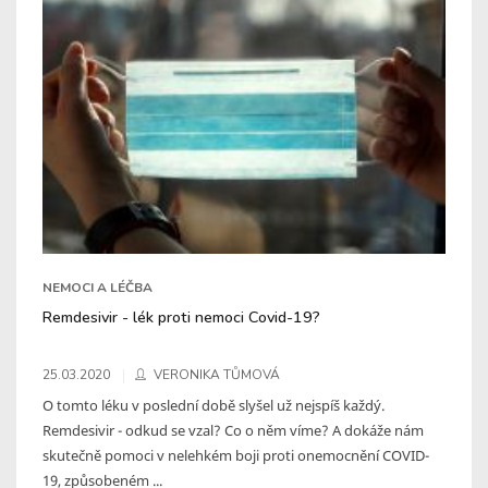
NEMOCI A LÉČBA
Remdesivir - lék proti nemoci Covid-19?
25.03.2020
VERONIKA TŮMOVÁ
O tomto léku v poslední době slyšel už nejspíš každý.
Remdesivir - odkud se vzal? Co o něm víme? A dokáže nám
skutečně pomoci v nelehkém boji proti onemocnění COVID-
19, způsobeném ...