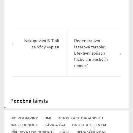
Nakupování S Tipli
Regenerativní
se vždy vyplatí
laserová terapie:
Efektivní způsob
léčby chronických
nemocí
Podobná
témata
BIO POTRAVINY
BMI
DETOXIKACE ORGANISMU
JAK ZHUBNOUT
KÁVA A ČAJ
OVOCE A ZELENINA
PŘÍPRAVKY NA HUBNUTÍ
PŮST
REDUKČNÍ DIETA