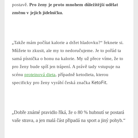
postavě.
Pro ženy je proto mnohem důležitější udělat
změnu v jejich jídelníčku.
„
Takže mám počítat kalorie a držet hladovku?“
řeknete si.
Můžete to zkusit, ale my to nedoručujeme. Je to pořád ta
samá písnička o honu na kalorie. My už přece víme, že to
pro ženy bude spíš jen trápení. A právě tady vstupuje na
scénu
proteinová dieta
, případně ketodieta, kterou
KetoFit.
specificky pro ženy vyrábí česká značka
„
Dobře známé pravidlo říká, že o 80 % hubnutí se postará
vaše strava, a jen malá část připadá na sport a jiný pohyb.“