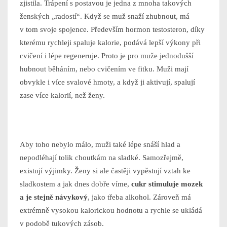
zjistila. Trápení s postavou je jedna z mnoha takových
ženských „radostí“. Když se muž snaží zhubnout, má
v tom svoje spojence. Především hormon testosteron, díky
kterému rychleji spaluje kalorie, podává lepší výkony při
cvičení i lépe regeneruje. Proto je pro muže jednodušší
hubnout běháním, nebo cvičením ve fitku. Muži mají
obvykle i více svalové hmoty, a když ji aktivují, spalují
zase více kalorií, než ženy.
Aby toho nebylo málo, muži také lépe snáší hlad a
nepodléhají tolik choutkám na sladké. Samozřejmě,
existují výjimky. Ženy si ale častěji vypěstují vztah ke
sladkostem a jak dnes dobře víme,
cukr stimuluje mozek
a je stejně návykový
, jako třeba alkohol. Zároveň má
extrémně vysokou kalorickou hodnotu a rychle se ukládá
v podobě tukových zásob.