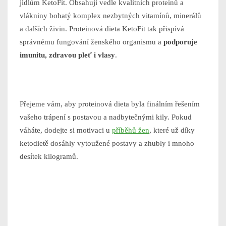
jídlům KetoFit. Obsahují vedle kvalitních proteinů a
vlákniny bohatý komplex nezbytných vitamínů, minerálů
a dalších živin. Proteinová dieta KetoFit tak přispívá
správnému fungování ženského organismu a
podporuje
imunitu, zdravou pleť i vlasy
.
Přejeme vám, aby proteinová dieta byla finálním řešením
vašeho trápení s postavou a nadbytečnými kily. Pokud
váháte, dodejte si motivaci u
příběhů žen
, které už díky
ketodietě dosáhly vytoužené postavy a zhubly i mnoho
desítek kilogramů.