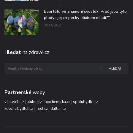
Babí léto ve znamení švestek: Proč jsou tyto
plody i jejich pecky elixírem mládí?“
29.09.2025
Hledat
na zdravě.cz
HLEDAT
Partnerské
weby
vitalweb.cz
|
utulne.cz
|
biochemicka.cz
|
spolubydlo.cz
kdechcibydlet.cz
|
irest.cz
|
dalten.cz