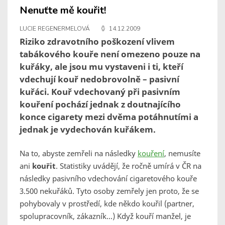
Nenuťte mě kouřit!
LUCIE REGENERMELOVÁ
14.12.2009
Riziko zdravotního poškození vlivem
tabákového kouře není omezeno pouze na
kuřáky, ale jsou mu vystaveni i ti, kteří
vdechují kouř nedobrovolně – pasivní
kuřáci. Kouř vdechovaný při pasivním
kouření pochází jednak z doutnajícího
konce cigarety mezi dvěma potáhnutími a
jednak je vydechován kuřákem.
Na to, abyste zemřeli na následky
kouření
, nemusíte
ani
kouřit
. Statistiky uvádějí, že ročně umírá v ČR na
následky pasivního vdechování cigaretového kouře
3.500 nekuřáků. Tyto osoby zemřely jen proto, že se
pohybovaly v prostředí, kde někdo kouřil (partner,
spolupracovník, zákazník…) Když kouří manžel, je