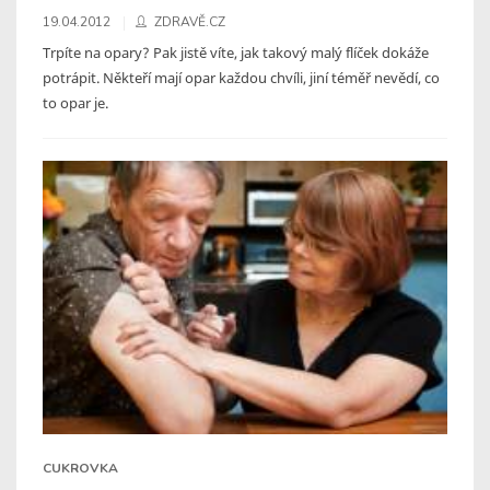
19.04.2012
ZDRAVĚ.CZ
Trpíte na opary? Pak jistě víte, jak takový malý flíček dokáže
potrápit. Někteří mají opar každou chvíli, jiní téměř nevědí, co
to opar je.
CUKROVKA