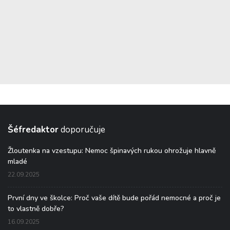
Šéfredaktor
doporučuje
Žloutenka na vzestupu: Nemoc špinavých rukou ohrožuje hlavně
mladé
22.09.2025
První dny ve školce: Proč vaše dítě bude pořád nemocné a proč je
to vlastně dobře?
16.09.2025