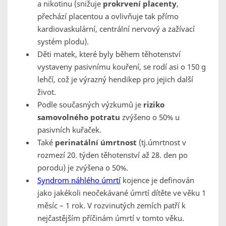
a nikotinu (snižuje
prokrvení placenty
,
přechází placentou a ovlivňuje tak přímo
kardiovaskulární, centrální nervový a zažívací
systém plodu).
Děti matek, které byly během těhotenství
vystaveny pasivnímu kouření, se rodí asi o 150 g
lehčí, což je výrazný hendikep pro jejich další
život.
Podle současných výzkumů je
riziko
samovolného potratu
zvýšeno o 50% u
pasivních kuřaček.
Také
perinatální úmrtnost
(tj.úmrtnost v
rozmezí 20. týden těhotenství až 28. den po
porodu) je zvýšena o 50%.
Syndrom náhlého úmrtí
kojence je definován
jako jakékoli neočekávané úmrtí dítěte ve věku 1
měsíc – 1 rok. V rozvinutých zemích patří k
nejčastějším příčinám úmrtí v tomto věku.