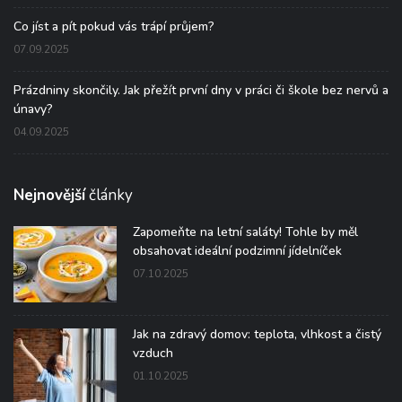
Co jíst a pít pokud vás trápí průjem?
07.09.2025
Prázdniny skončily. Jak přežít první dny v práci či škole bez nervů a
únavy?
04.09.2025
Nejnovější
články
Zapomeňte na letní saláty! Tohle by měl
obsahovat ideální podzimní jídelníček
07.10.2025
Jak na zdravý domov: teplota, vlhkost a čistý
vzduch
01.10.2025