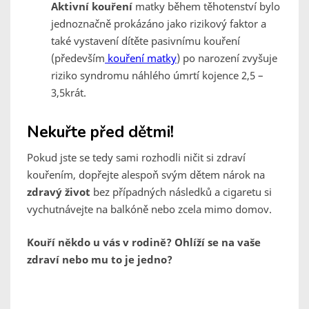
Aktivní kouření
matky během těhotenství bylo
jednoznačně prokázáno jako rizikový faktor a
také vystavení dítěte pasivnímu kouření
(především
kouření matky
) po narození zvyšuje
riziko syndromu náhlého úmrtí kojence 2,5 –
3,5krát.
Nekuřte před dětmi!
Pokud jste se tedy sami rozhodli ničit si zdraví
kouřením, dopřejte alespoň svým dětem nárok na
zdravý život
bez případných následků a cigaretu si
vychutnávejte na balkóně nebo zcela mimo domov.
Kouří někdo u vás v rodině? Ohlíží se na vaše
zdraví nebo mu to je jedno?