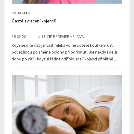
ZVRACENÍ
Časté zvracení kojenců
18.02.2011
LUCIE REGENERMELOVÁ
Když se dítě napije, část mléka volně odteče koutkem úst,
povětšinou po změně polohy při odříhnutí, ale někdy i delší
dobu po pití, i když si řádně odříhlo. Malí kojenci přibližně ...