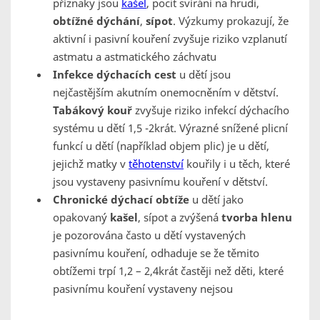
příznaky jsou
kašel
, pocit svírání na hrudi,
obtížné dýchání
,
sípot
. Výzkumy prokazují, že
aktivní i pasivní kouření zvyšuje riziko vzplanutí
astmatu a astmatického záchvatu
Infekce dýchacích cest
u dětí jsou
nejčastějším akutním onemocněním v dětství.
Tabákový kouř
zvyšuje riziko infekcí dýchacího
systému u dětí 1,5 -2krát. Výrazné snížené plicní
funkcí u dětí (například objem plic) je u dětí,
jejichž matky v
těhotenství
kouřily i u těch, které
jsou vystaveny pasivnímu kouření v dětství.
Chronické dýchací obtíže
u dětí jako
opakovaný
kašel
, sípot a zvýšená
tvorba hlenu
je pozorována často u dětí vystavených
pasivnímu kouření, odhaduje se že těmito
obtížemi trpí 1,2 – 2,4krát častěji než děti, které
pasivnímu kouření vystaveny nejsou