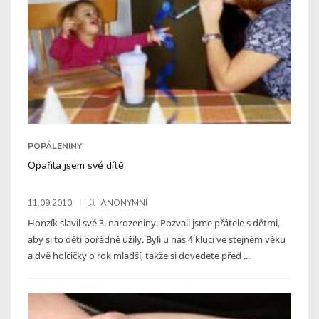
POPÁLENINY
Opařila jsem své dítě
11.09.2010
ANONYMNÍ
Honzík slavil své 3. narozeniny. Pozvali jsme přátele s dětmi,
aby si to děti pořádně užily. Byli u nás 4 kluci ve stejném věku
a dvě holčičky o rok mladší, takže si dovedete před ...