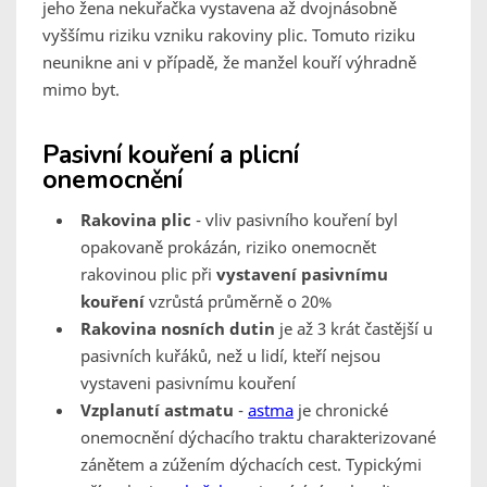
jeho žena nekuřačka vystavena až dvojnásobně
vyššímu riziku vzniku rakoviny plic. Tomuto riziku
neunikne ani v případě, že manžel kouří výhradně
mimo byt.
Pasivní kouření a plicní
onemocnění
Rakovina plic
- vliv pasivního kouření byl
opakovaně prokázán, riziko onemocnět
rakovinou plic při
vystavení pasivnímu
kouření
vzrůstá průměrně o 20%
Rakovina nosních dutin
je až 3 krát častější u
pasivních kuřáků, než u lidí, kteří nejsou
vystaveni pasivnímu kouření
Vzplanutí astmatu
-
astma
je chronické
onemocnění dýchacího traktu charakterizované
zánětem a zúžením dýchacích cest. Typickými