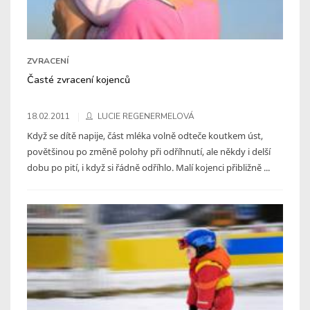
ZVRACENÍ
Časté zvracení kojenců
18.02.2011
LUCIE REGENERMELOVÁ
Když se dítě napije, část mléka volně odteče koutkem úst,
povětšinou po změně polohy při odříhnutí, ale někdy i delší
dobu po pití, i když si řádně odříhlo. Malí kojenci přibližně ...