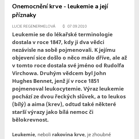
Onemocnění krve - leukemie a její
příznaky
LUCIE REGENERMELOVÁ
07.09.2010
Leukemie se do lékařské terminologie
dostala v roce 1847, kdy ji dva vědci
nezávisle na sobě pojmenovali. K jejímu
objevení sice došlo o něco málo dříve, ale až
v tomto roce dostala své jméno od Rudolfa
Virchowa. Druhým vědcem byl John
Hughes Bennet, jenž jí v roce 1851
pojmenoval leukocytemie. Výraz leukemie
pochází ze dvou řeckých slůvek, a to leukos
(bílý) a aima (krev), odtud také některé
starší výrazy jako bílá nemoc či
bělokrevnost.
Leukemie
, neboli
rakovina krve
, je zhoubné