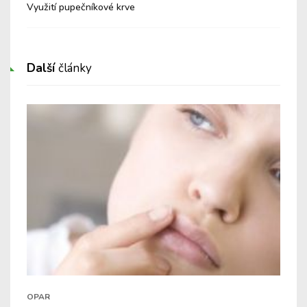
Využití pupečníkové krve
Tra
Další
články
OPAR