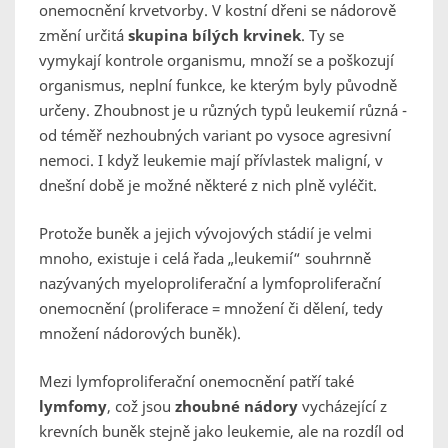
onemocnění krvetvorby. V kostní dřeni se nádorově
změní určitá
skupina bílých krvinek
. Ty se
vymykají kontrole organismu, množí se a poškozují
organismus, neplní funkce, ke kterým byly původně
určeny. Zhoubnost je u různých typů leukemií různá -
od téměř nezhoubných variant po vysoce agresivní
nemoci. I když leukemie mají přívlastek maligní, v
dnešní době je možné některé z nich plně vyléčit.
Protože buněk a jejich vývojových stádií je velmi
mnoho, existuje i celá řada „leukemií“ souhrnně
nazývaných myeloproliferační a lymfoproliferační
onemocnění (proliferace = množení či dělení, tedy
množení nádorových buněk).
Mezi lymfoproliferační onemocnění patří také
lymfomy
, což jsou
zhoubné nádory
vycházející z
krevních buněk stejně jako leukemie, ale na rozdíl od