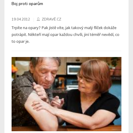
Boj proti oparům
19.04.2012
ZDRAVĚ.CZ
Trpíte na opary? Pak jistě víte, jak takový malý flíček dokáže
potrápit. Někteří mají opar každou chvíli, jiní téměř nevědí, co
to opar je.