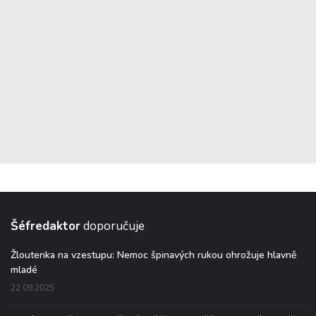
Šéfredaktor
doporučuje
Žloutenka na vzestupu: Nemoc špinavých rukou ohrožuje hlavně
mladé
22.09.2025