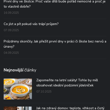
První dny ve školce: Proč vaše dítě bude pořád nemocné a proč je
to vlastně dobře?
16.09.2025
Co jíst a pít pokud vás trápí průjem?
07.09.2025
Prázdniny skončily. Jak přežít první dny v práci či škole bez nervů a
únavy?
04.09.2025
Nejnovější
články
Zapomeňte na letní saláty! Tohle by měl
obsahovat ideální podzimní jídelníček
07.10.2025
Jak na zdravý domov: teplota, vlhkost a čistý