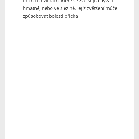
mízních uzlinách, které se zvětšují a bývají
hmatné, nebo ve slezině, jejíž zvětšení může
způsobovat bolesti břicha