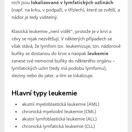
nich jsou
lokalizované v lymfatických uzlinách
(např. na krku, v podpaží, v tříslech), které se zvětší, a
nádor je tedy viditelný.
Klasická leukemie „není vidět“, protože je v krvi a
cévy se nijak nezvětšují. V některých případech se
však stává, že lymfom tzv. leukemizuje, tzn. nádorové
buňky se dostanou do krve a naopak
leukemie
zanese své nemocné buňky do některého orgánu –
lymfatických uzlin (tedy má podobu lymfomu),
sleziny nebo do jater, a tím se lokalizuje.
Hlavní typy leukemie
akutní myeloblastická leukemie (AML)
chronická myeloidní leukemie (CML)
akutní lymfoblastická leukemie (ALL)
chronická lymfatická leukemie (CLL)