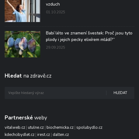
vzduch
01.10.2025
Babí léto ve znamení švestek: Proč jsou tyto
plody i jejich pecky elixírem mládí?“
29.09.2025
Hledat
na zdravě.cz
HLEDAT
Partnerské
weby
vitalweb.cz
|
utulne.cz
|
biochemicka.cz
|
spolubydlo.cz
kdechcibydlet.cz
|
irest.cz
|
dalten.cz