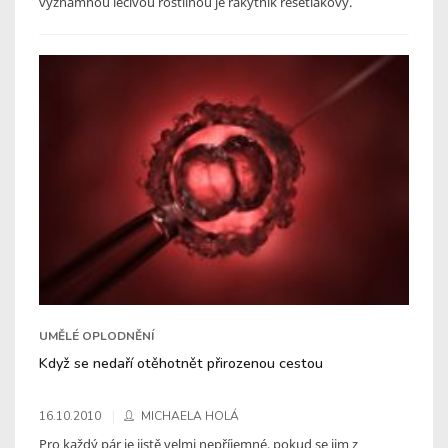
významnou léčivou rostlinou je rakytník řešetlákový.
UMĚLÉ OPLODNĚNÍ
Když se nedaří otěhotnět přirozenou cestou
16.10.2010
MICHAELA HOLÁ
Pro každý pár je jistě velmi nepříjemné, pokud se jim z