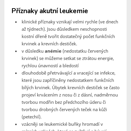
Příznaky akutní leukemie
klinické příznaky vznikají velmi rychle (ve dnech
až týdnech). Jsou důsledkem neschopnosti
kostní dřeně tvořit dostatečný počet funkčních
krvinek a krevních destiček.
v důsledku
anémie
(nedostatku červených
krvinek) se můžeme setkat se ztrátou energie,
rychlou únavností a bledostí
dlouhodobě přetrvávající a vracející se infekce,
které jsou zapříčiněny nedostatkem funkčních
bílých krvinek. Úbytek krevních destiček se často
projeví krvácením z nosu či z dásní, nadměrnou
tvorbou modřin bez předchozího úderu či
tvorbou drobných červených teček na kůži
(petechií).
vzácněji se leukemické buňky hromadí v