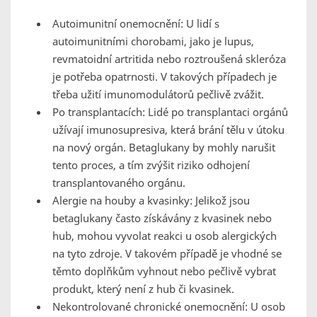
Autoimunitní onemocnění: U lidí s
autoimunitními chorobami, jako je lupus,
revmatoidní artritida nebo roztroušená skleróza
je potřeba opatrnosti. V takových případech je
třeba užití imunomodulátorů pečlivě zvážit.
Po transplantacích: Lidé po transplantaci orgánů
užívají imunosupresiva, která brání tělu v útoku
na nový orgán. Betaglukany by mohly narušit
tento proces, a tím zvýšit riziko odhojení
transplantovaného orgánu.
Alergie na houby a kvasinky: Jelikož jsou
betaglukany často získávány z kvasinek nebo
hub, mohou vyvolat reakci u osob alergických
na tyto zdroje. V takovém případě je vhodné se
těmto doplňkům vyhnout nebo pečlivě vybrat
produkt, který není z hub či kvasinek.
Nekontrolované chronické onemocnění: U osob