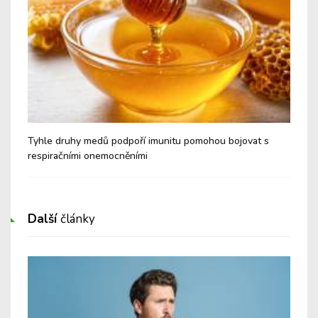
é a
Tyhle druhy medů podpoří imunitu pomohou bojovat s
Nev
respiračními onemocněními
Cu
Další
články