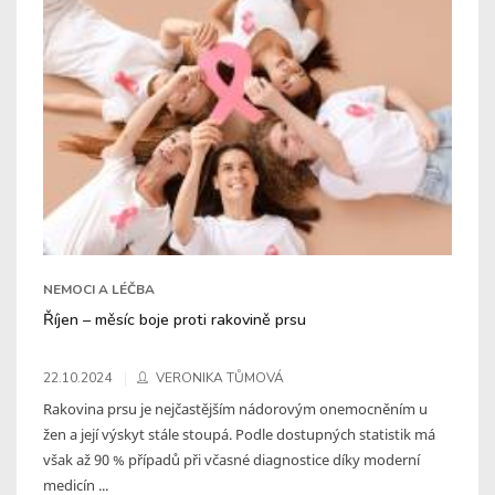
NEMOCI A LÉČBA
Říjen – měsíc boje proti rakovině prsu
22.10.2024
VERONIKA TŮMOVÁ
Rakovina prsu je nejčastějším nádorovým onemocněním u
žen a její výskyt stále stoupá. Podle dostupných statistik má
však až 90 % případů při včasné diagnostice díky moderní
medicín ...