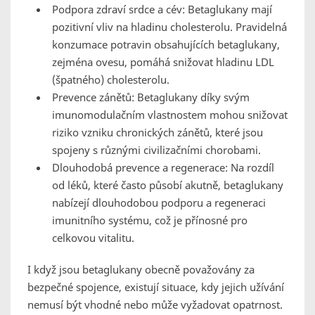
Podpora zdraví srdce a cév: Betaglukany mají
pozitivní vliv na hladinu cholesterolu. Pravidelná
konzumace potravin obsahujících betaglukany,
zejména ovesu, pomáhá snižovat hladinu LDL
(špatného) cholesterolu.
Prevence zánětů: Betaglukany díky svým
imunomodulačním vlastnostem mohou snižovat
riziko vzniku chronických zánětů, které jsou
spojeny s různými civilizačními chorobami.
Dlouhodobá prevence a regenerace: Na rozdíl
od léků, které často působí akutně, betaglukany
nabízejí dlouhodobou podporu a regeneraci
imunitního systému, což je přínosné pro
celkovou vitalitu.
I když jsou betaglukany obecně považovány za
bezpečné spojence, existují situace, kdy jejich užívání
nemusí být vhodné nebo může vyžadovat opatrnost.