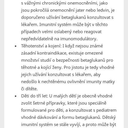
s vážnými chronickými onemocněními, jako
jsou pokročilá onemocnění jater nebo ledvin, je
doporučeno užívání betaglukanů konzultovat s
lékařem. Imunitní systém může být v těchto
případech velmi oslabený nebo reagovat
nepředvídatelně na imunomodulátory.
Těhotenství a kojení: I když nejsou známé
zásadní kontraindikace, existuje omezené
množství studií o bezpečnosti betaglukanů pro
těhotné a kojící ženy. Pro jistotu je tedy vhodné
jejich užívání konzultovat s lékařem, aby
nedošlo k nechtěnému ovlivnění imunity matky
či dítěte.
Děti do tří let: U malých dětí je obecně vhodné
zvolit šetrné přípravky, které jsou speciálně
formulované pro děti, a konzultovat s pediatrem
vhodné dávkování a formu betaglukanů. Dětský
imunitní systém se stále vyvíjí, a proto může být