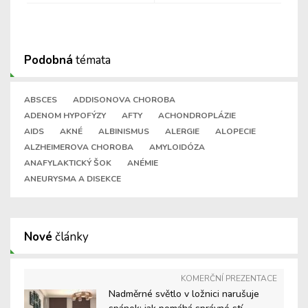
Podobná
témata
ABSCES
ADDISONOVA CHOROBA
ADENOM HYPOFÝZY
AFTY
ACHONDROPLÁZIE
AIDS
AKNÉ
ALBINISMUS
ALERGIE
ALOPECIE
ALZHEIMEROVA CHOROBA
AMYLOIDÓZA
ANAFYLAKTICKÝ ŠOK
ANÉMIE
ANEURYSMA A DISEKCE
Nové
články
KOMERČNÍ PREZENTACE
Nadměrné světlo v ložnici narušuje