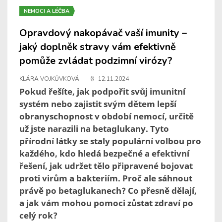
NEMOCI A LÉČBA
Opravdový nakopávač vaší imunity –
jaký doplněk stravy vám efektivně
pomůže zvládat podzimní virózy?
KLÁRA VOJKŮVKOVÁ
12.11.2024
Pokud řešíte, jak podpořit svůj imunitní
systém nebo zajistit svým dětem lepší
obranyschopnost v období nemocí, určitě
už jste narazili na betaglukany. Tyto
přírodní látky se staly populární volbou pro
každého, kdo hledá bezpečné a efektivní
řešení, jak udržet tělo připravené bojovat
proti virům a bakteriím. Proč ale sáhnout
právě po betaglukanech? Co přesně dělají,
a jak vám mohou pomoci zůstat zdraví po
celý rok?