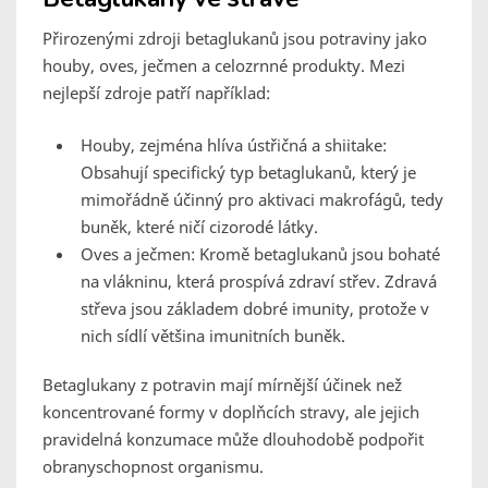
Přirozenými zdroji betaglukanů jsou potraviny jako
houby, oves, ječmen a celozrnné produkty. Mezi
nejlepší zdroje patří například:
Houby, zejména hlíva ústřičná a shiitake:
Obsahují specifický typ betaglukanů, který je
mimořádně účinný pro aktivaci makrofágů, tedy
buněk, které ničí cizorodé látky.
Oves a ječmen: Kromě betaglukanů jsou bohaté
na vlákninu, která prospívá zdraví střev. Zdravá
střeva jsou základem dobré imunity, protože v
nich sídlí většina imunitních buněk.
Betaglukany z potravin mají mírnější účinek než
koncentrované formy v doplňcích stravy, ale jejich
pravidelná konzumace může dlouhodobě podpořit
obranyschopnost organismu.