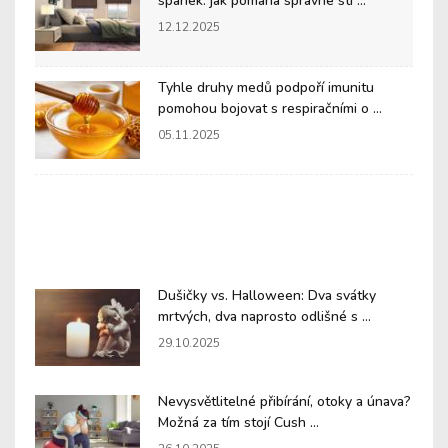
spánek: jak pomáhá správné stí ...
12.12.2025
Tyhle druhy medů podpoří imunitu
pomohou bojovat s respiračními o ...
05.11.2025
Dušičky vs. Halloween: Dva svátky
mrtvých, dva naprosto odlišné s ...
29.10.2025
Nevysvětlitelné přibírání, otoky a únava?
Možná za tím stojí Cush ...