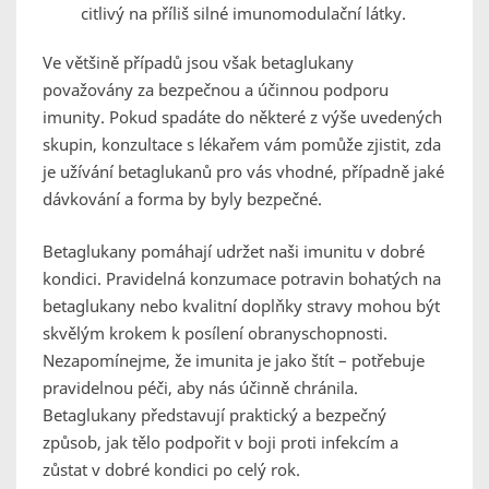
citlivý na příliš silné imunomodulační látky.
Ve většině případů jsou však betaglukany
považovány za bezpečnou a účinnou podporu
imunity. Pokud spadáte do některé z výše uvedených
skupin, konzultace s lékařem vám pomůže zjistit, zda
je užívání betaglukanů pro vás vhodné, případně jaké
dávkování a forma by byly bezpečné.
Betaglukany pomáhají udržet naši imunitu v dobré
kondici. Pravidelná konzumace potravin bohatých na
betaglukany nebo kvalitní doplňky stravy mohou být
skvělým krokem k posílení obranyschopnosti.
Nezapomínejme, že imunita je jako štít – potřebuje
pravidelnou péči, aby nás účinně chránila.
Betaglukany představují praktický a bezpečný
způsob, jak tělo podpořit v boji proti infekcím a
zůstat v dobré kondici po celý rok.