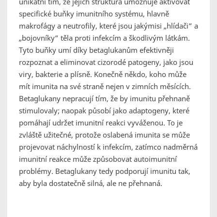
unikátní tím, že jejich struktura umožňuje aktivovat
specifické buňky imunitního systému, hlavně
makrofágy a neutrofily, které jsou jakýmisi „hlídači“ a
„bojovníky“ těla proti infekcím a škodlivým látkám.
Tyto buňky umí díky betaglukanům efektivněji
rozpoznat a eliminovat cizorodé patogeny, jako jsou
viry, bakterie a plísně. Konečně někdo, koho může
mít imunita na své straně nejen v zimních měsících.
Betaglukany nepracují tím, že by imunitu přehnaně
stimulovaly; naopak působí jako adaptogeny, které
pomáhají udržet imunitní reakci vyváženou. To je
zvláště užitečné, protože oslabená imunita se může
projevovat náchylností k infekcím, zatímco nadměrná
imunitní reakce může způsobovat autoimunitní
problémy. Betaglukany tedy podporují imunitu tak,
aby byla dostatečně silná, ale ne přehnaná.