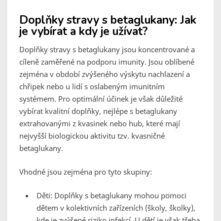
Doplňky stravy s betaglukany: Jak
je vybírat a kdy je užívat?
Doplňky stravy s betaglukany jsou koncentrované a
cíleně zaměřené na podporu imunity. Jsou oblíbené
zejména v období zvýšeného výskytu nachlazení a
chřipek nebo u lidí s oslabeným imunitním
systémem. Pro optimální účinek je však důležité
vybírat kvalitní doplňky, nejlépe s betaglukany
extrahovanými z kvasinek nebo hub, které mají
nejvyšší biologickou aktivitu tzv. kvasničné
betaglukany.
Vhodné jsou zejména pro tyto skupiny:
Děti: Doplňky s betaglukany mohou pomoci
dětem v kolektivních zařízeních (školy, školky),
kde je zvýšené riziko infekcí. U dětí je však třeba