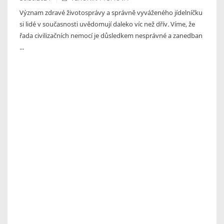
Význam zdravé životosprávy a správně vyváženého jídelníčku
si lidé v současnosti uvědomují daleko víc než dřív. Víme, že
řada civilizačních nemocí je důsledkem nesprávné a zanedban
...