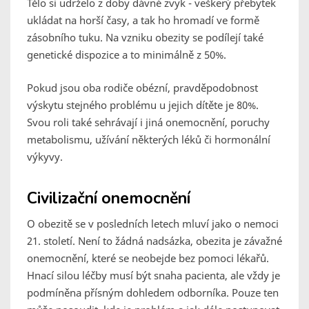
Tělo si udrželo z doby dávné zvyk - veškerý přebytek
ukládat na horší časy, a tak ho hromadí ve formě
zásobního tuku. Na vzniku obezity se podílejí také
genetické dispozice a to minimálně z 50%.
Pokud jsou oba rodiče obézní, pravděpodobnost
výskytu stejného problému u jejich dítěte je 80%.
Svou roli také sehrávají i jiná onemocnění, poruchy
metabolismu, užívání některých léků či hormonální
výkyvy.
Civilizační onemocnění
O obezitě se v posledních letech mluví jako o nemoci
21. století. Není to žádná nadsázka, obezita je závažné
onemocnění, které se neobejde bez pomoci lékařů.
Hnací silou léčby musí být snaha pacienta, ale vždy je
podmíněna přísným dohledem odborníka. Pouze ten