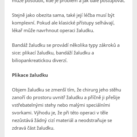
může posoudit, kde je problém a jak dále postupovat.
Stejně jako obezita sama, také její léčba musí být
komplexní. Pokud ale klasické přístupy selhávají,
lékař může navrhnout operaci žaludku.
Bandáž žaludku se provádí několika typy zákroků a
sice: plikací žaludku, bandáží žaludku a
biliopankreatickou diverzí.
Plikace žaludku
Objem žaludku se zmenší tím, že chirurg jeho stěhu
zanoří do prostoru uvnitř žaludku a příčně ji přešije
vstřebatelnými stehy nebo malými speciálními
svorkami. Výhodu je, že při této operaci v těle
nezůstává žádný cizí materiál a neodstraňuje se
zdravá část žaludku.