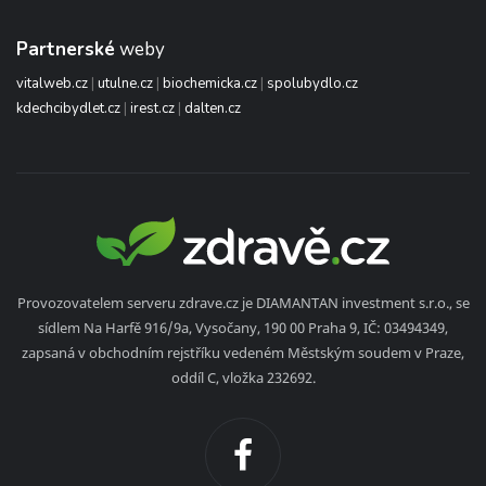
Partnerské
weby
vitalweb.cz
|
utulne.cz
|
biochemicka.cz
|
spolubydlo.cz
kdechcibydlet.cz
|
irest.cz
|
dalten.cz
Provozovatelem serveru zdrave.cz je DIAMANTAN investment s.r.o., se
sídlem Na Harfě 916/9a, Vysočany, 190 00 Praha 9, IČ: 03494349,
zapsaná v obchodním rejstříku vedeném Městským soudem v Praze,
oddíl C, vložka 232692.