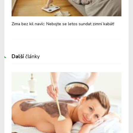
Zima bez kil navíc: Nebojte se letos sundat zimní kabát!
Jak
Jdě
Další
články