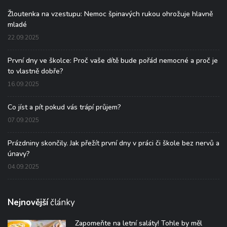
Žloutenka na vzestupu: Nemoc špinavých rukou ohrožuje hlavně
mladé
22.09.2025
První dny ve školce: Proč vaše dítě bude pořád nemocné a proč je
to vlastně dobře?
16.09.2025
Co jíst a pít pokud vás trápí průjem?
07.09.2025
Prázdniny skončily. Jak přežít první dny v práci či škole bez nervů a
únavy?
04.09.2025
Nejnovější
články
Zapomeňte na letní saláty! Tohle by měl