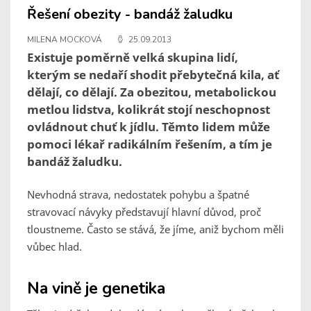
Řešení obezity - bandáž žaludku
MILENA MOCKOVÁ
25.09.2013
Existuje poměrně velká skupina lidí,
kterým se nedaří shodit přebytečná kila, ať
dělají, co dělají. Za obezitou, metabolickou
metlou lidstva, kolikrát stojí neschopnost
ovládnout chuť k jídlu. Těmto lidem může
pomoci lékař radikálním řešením, a tím je
bandáž žaludku.
Nevhodná strava, nedostatek pohybu a špatné
stravovací návyky představují hlavní důvod, proč
tloustneme. Často se stává, že jíme, aniž bychom měli
vůbec hlad.
Na vině je genetika