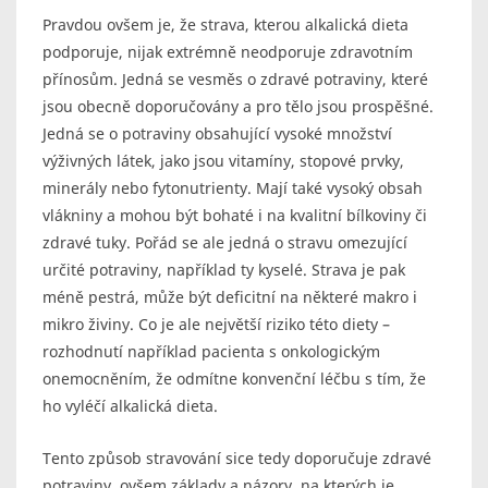
Pravdou ovšem je, že strava, kterou alkalická dieta
podporuje, nijak extrémně neodporuje zdravotním
přínosům. Jedná se vesměs o zdravé potraviny, které
jsou obecně doporučovány a pro tělo jsou prospěšné.
Jedná se o potraviny obsahující vysoké množství
výživných látek, jako jsou vitamíny, stopové prvky,
minerály nebo fytonutrienty. Mají také vysoký obsah
vlákniny a mohou být bohaté i na kvalitní bílkoviny či
zdravé tuky. Pořád se ale jedná o stravu omezující
určité potraviny, například ty kyselé. Strava je pak
méně pestrá, může být deficitní na některé makro i
mikro živiny. Co je ale největší riziko této diety –
rozhodnutí například pacienta s onkologickým
onemocněním, že odmítne konvenční léčbu s tím, že
ho vyléčí alkalická dieta.
Tento způsob stravování sice tedy doporučuje zdravé
potraviny, ovšem základy a názory, na kterých je