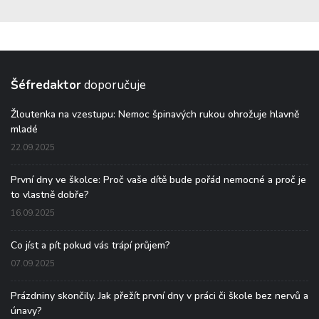
Šéfredaktor
doporučuje
Žloutenka na vzestupu: Nemoc špinavých rukou ohrožuje hlavně
mladé
22.09.2025
První dny ve školce: Proč vaše dítě bude pořád nemocné a proč je
to vlastně dobře?
16.09.2025
Co jíst a pít pokud vás trápí průjem?
07.09.2025
Prázdniny skončily. Jak přežít první dny v práci či škole bez nervů a
únavy?