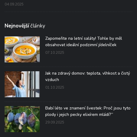
04.09.2025
Nejnovější
články
Zapomeňte na letní saláty! Tohle by měl
obsahovat ideální podzimní jídelníček
07.10.2025
Jak na zdravý domov: teplota, vlhkost a čistý
vzduch
01.10.2025
Babí léto ve znamení švestek: Proč jsou tyto
plody i jejich pecky elixírem mládí?“
29.09.2025