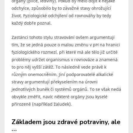
orgány (plíce, ledviny). Pokud by mělo dojít k nějaké
odchylce, způsobilo by to závažné stavy ohrožující
život. Fyziologické odchýlení od rovnováhy by tedy
každý dobře poznal.
Zastánci tohoto stylu stravování ovšem argumentují
tím, že se jedná pouze o malou změnu v pH na hranici
fyziologického rozmezí, při které má ale tělo již určité
problémy udržet organismus v rovnováze a znamená
to pro něj vyšší zátěž. To následně vede právě k
různým onemocněním. Jiní podporovatelé alkalické
stravy argumentují překyselením na úrovni
jednotlivých buněk či systémů orgánů. To se však nedá
obvykle změřit, navíc některé orgány jsou kyselé
přirozeně (například žaludek).
Základem jsou zdravé potraviny, ale
…