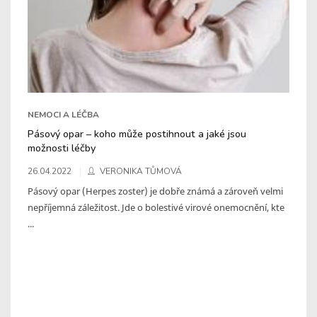
NEMOCI A LÉČBA
Pásový opar – koho může postihnout a jaké jsou
možnosti léčby
26.04.2022
VERONIKA TŮMOVÁ
Pásový opar (Herpes zoster) je dobře známá a zároveň velmi
nepříjemná záležitost. Jde o bolestivé virové onemocnění, kte
...