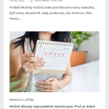
09.05.2022
VERONIKA TŮMOVÁ
Podběl lékařský možná znáte pod lidovými názvy babuška,
býčí noha, devaterník, Májí, podkovka, oko Kristovo, líčko
Panny ...
NEMOCI A LÉČBA
Možné důvody nepravidelné menstruace: Proč je dobré