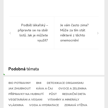
Podběl lékařský –
Je vám často zima?
připravte se na sběr
Může za tím stát
listů. Jak je můžete
některé z těchto
využít?
onemocnění
Podobná
témata
BIO POTRAVINY
BMI
DETOXIKACE ORGANISMU
JAK ZHUBNOUT
KÁVA A ČAJ
OVOCE A ZELENINA
PŘÍPRAVKY NA HUBNUTÍ
PŮST
REDUKČNÍ DIETA
VEGETARIÁNI A VEGANI
VITAMÍNY A MINERÁLY
VLÁKNINA
VODA A HYDRATACE
ZDRAVÁ VÝŽIVA