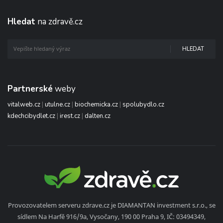
Hledat
na zdravě.cz
HLEDAT
Partnerské
weby
vitalweb.cz
|
utulne.cz
|
biochemicka.cz
|
spolubydlo.cz
kdechcibydlet.cz
|
irest.cz
|
dalten.cz
Provozovatelem serveru zdrave.cz je DIAMANTAN investment s.r.o., se
sídlem Na Harfě 916/9a, Vysočany, 190 00 Praha 9, IČ: 03494349,