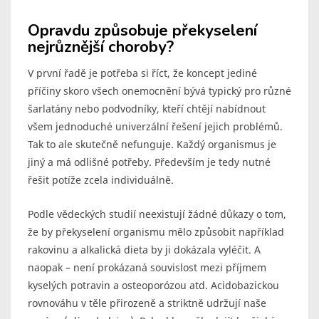
Opravdu způsobuje překyselení
nejrůznější choroby?
V první řadě je potřeba si říct, že koncept jediné
příčiny skoro všech onemocnění bývá typický pro různé
šarlatány nebo podvodníky, kteří chtějí nabídnout
všem jednoduché univerzální řešení jejich problémů.
Tak to ale skutečně nefunguje. Každý organismus je
jiný a má odlišné potřeby. Především je tedy nutné
řešit potíže zcela individuálně.
Podle vědeckých studií neexistují žádné důkazy o tom,
že by překyselení organismu mělo způsobit například
rakovinu a alkalická dieta by ji dokázala vyléčit. A
naopak – není prokázaná souvislost mezi příjmem
kyselých potravin a osteoporózou atd. Acidobazickou
rovnováhu v těle přirozeně a striktně udržují naše