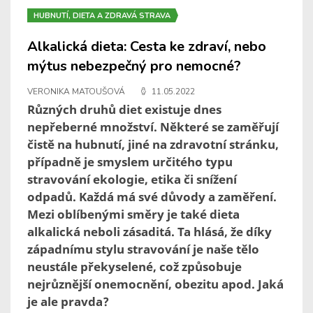
HUBNUTÍ, DIETA A ZDRAVÁ STRAVA
Alkalická dieta: Cesta ke zdraví, nebo
mýtus nebezpečný pro nemocné?
VERONIKA MATOUŠOVÁ
11.05.2022
Různých druhů diet existuje dnes
nepřeberné množství. Některé se zaměřují
čistě na hubnutí, jiné na zdravotní stránku,
případně je smyslem určitého typu
stravování ekologie, etika či snížení
odpadů. Každá má své důvody a zaměření.
Mezi oblíbenými směry je také dieta
alkalická neboli zásaditá. Ta hlásá, že díky
západnímu stylu stravování je naše tělo
neustále překyselené, což způsobuje
nejrůznější onemocnění, obezitu apod. Jaká
je ale pravda?