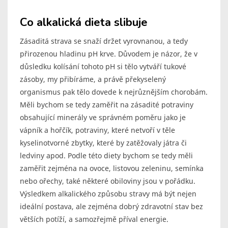
Co alkalická dieta slibuje
Zásaditá strava se snaží držet vyrovnanou, a tedy
přirozenou hladinu pH krve. Důvodem je názor, že v
důsledku kolísání tohoto pH si tělo vytváří tukové
zásoby, my přibíráme, a právě překyselený
organismus pak tělo dovede k nejrůznějším chorobám.
Měli bychom se tedy zaměřit na zásadité potraviny
obsahující minerály ve správném poměru jako je
vápník a hořčík, potraviny, které netvoří v těle
kyselinotvorné zbytky, které by zatěžovaly játra či
ledviny apod. Podle této diety bychom se tedy měli
zaměřit zejména na ovoce, listovou zeleninu, semínka
nebo ořechy, také některé obiloviny jsou v pořádku.
Výsledkem alkalického způsobu stravy má být nejen
ideální postava, ale zejména dobrý zdravotní stav bez
větších potíží, a samozřejmě příval energie.