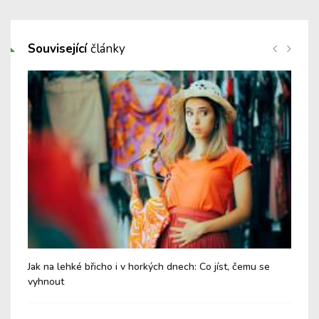
Související
články
Jak na lehké břicho i v horkých dnech: Co jíst, čemu se
Chy
vyhnout