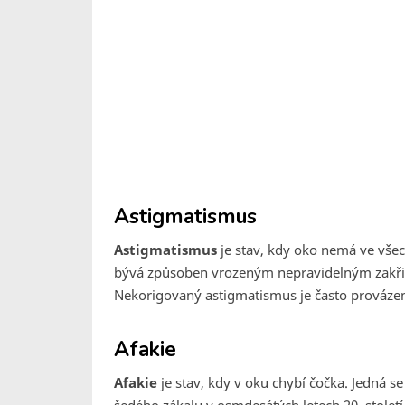
Astigmatismus
Astigmatismus
je stav, kdy oko nemá ve vše
bývá způsoben vrozeným nepravidelným zakři
Nekorigovaný astigmatismus je často prováze
Afakie
Afakie
je stav, kdy v oku chybí čočka. Jedná 