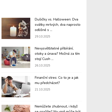
Dušičky vs. Halloween: Dva
svátky mrtvých, dva naprosto
odlišné s ...
29.10.2025
Nevysvětlitelné přibírání,
otoky a únava? Možná za tím
stojí Cush ...
26.10.2025
Finanční stres: Co to je a jak
mu předcházet?
21.10.2025
Nemůžete zhubnout, i když
se snažíte? Na vině může být