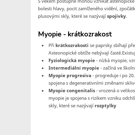
S věkem postupně mohou vznikat astenopické o
bolesti hlavy, pocit zamlženého vidění, zpočátk
plusovými skly, které se nazývají
spojivky
.
Myopie - krátkozrakost
Při
krátkozrakosti
se paprsky sbíhají pře
Asteonopické obtíže nebývají časté.Existu
Fyziologická myopie
- nízká myopie, vzn
Intermediální myopie
- začíná ve školn
Myopie progresiva
- progreduje i po 20.
spojena s degenerativními změnami sklivc
Myopie congenitalis
- vrozená o velikos
myopie je spojena s rizikem vzniku odchl
skly, které se nazývají
rozptylky