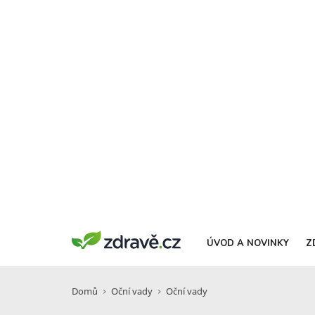
ÚVOD A NOVINKY
Z
Domů
Oční vady
Oční vady