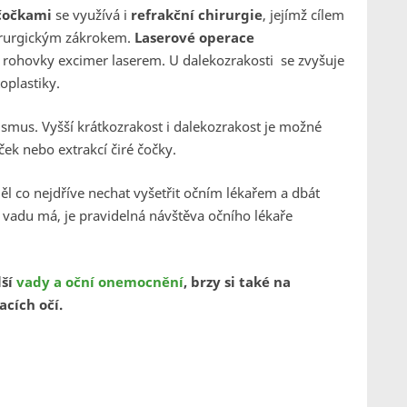
čočkami
se využívá i
refrakční chirurgie
, jejímž cílem
hirurgickým zákrokem.
Laserové operace
y rohovky excimer laserem. U dalekozrakosti se zvyšuje
oplastiky.
smus. Vyšší krátkozrakost i dalekozrakost je možné
ček nebo extrakcí čiré čočky.
měl co nejdříve nechat vyšetřit očním lékařem a dbát
 vadu má, je pravidelná návštěva očního lékaře
lší
vady a oční onemocnění
, brzy si také na
cích očí.