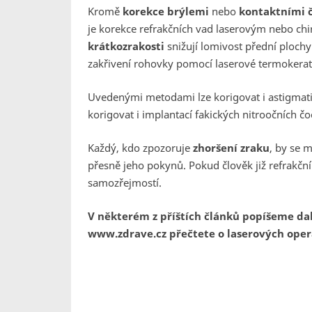
Kromě
korekce brýlemi
nebo
kontaktními 
je korekce refrakčních vad laserovým nebo c
krátkozrakosti
snižují lomivost přední ploch
zakřivení rohovky pomocí laserové termokerat
Uvedenými metodami lze korigovat i astigmati
korigovat i implantací fakických nitroočních čo
Každý, kdo zpozoruje
zhoršení zraku
, by se 
přesně jeho pokynů. Pokud člověk již refrakční
samozřejmostí.
V některém z příštích článků popíšeme da
www.zdrave.cz přečtete o laserových opera