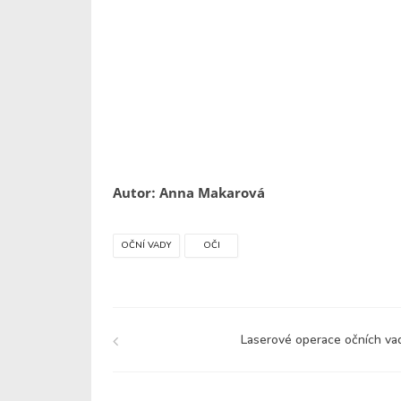
Autor: Anna Makarová
OČNÍ VADY
OČI
Laserové operace očních va