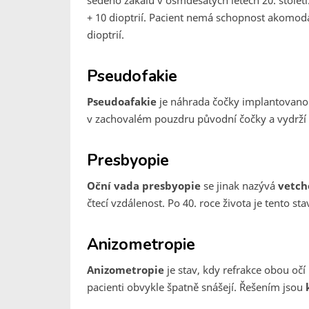
šedého zákalu v osmdesátých letech 20. století
+ 10 dioptrií. Pacient nemá schopnost akomodac
dioptrií.
Pseudofakie
Pseudoafakie
je náhrada čočky implantovanou
v zachovalém pouzdru původní čočky a vydrží a
Presbyopie
Oční vada presbyopie
se jinak nazývá
vetch
čtecí vzdálenost. Po 40. roce života je tento st
Anizometropie
Anizometropie
je stav, kdy refrakce obou oč
pacienti obvykle špatně snášejí. Řešením jsou