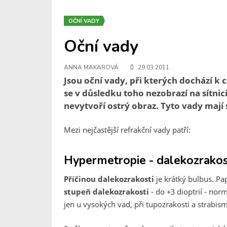
OČNÍ VADY
Oční vady
ANNA MAKAROVÁ
29.03.2011
Jsou oční vady, při kterých dochází k
se v důsledku toho nezobrazí na sítnic
nevytvoří ostrý obraz. Tyto vady maj
Mezi nejčastější refrakční vady patří:
Hypermetropie - dalekozrako
Příčinou dalekozrakosti
je krátký bulbus. Pap
stupeň dalekozrakosti
- do +3 dioptrií - nor
jen u vysokých vad, při tupozrakosti a strabis