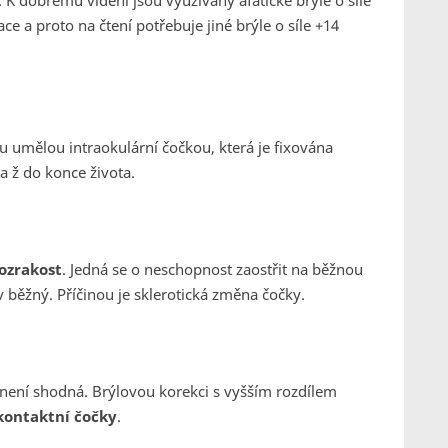
. K dobrému vidění jsou využívány afatické brýle o síle
e a proto na čtení potřebuje jiné brýle o síle +14
 umělou intraokulární čočkou, která je fixována
 ž do konce života.
ozrakost
. Jedná se o neschopnost zaostřit na běžnou
av běžný. Příčinou je sklerotická změna čočky.
í není shodná. Brýlovou korekci s vyšším rozdílem
kontaktní čočky
.