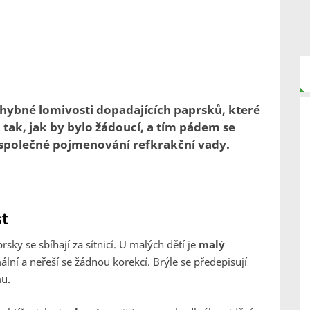
 chybné lomivosti dopadajících paprsků, které
i tak, jak by bylo žádoucí, a tím pádem se
í společné pojmenování refkrakční vady.
st
rsky se sbíhají za sítnicí. U malých dětí je
malý
mální a neřeší se žádnou korekcí. Brýle se předepisují
mu.