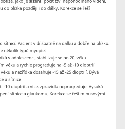
btíže, jako je
slzení
, pocit tzv. nepohodlného vidění,
u do blízka později i do dálky. Korekce se řeší
d sítnicí. Pacient vidí špatně na dálku a dobře na blízko.
je několik typů myopie:
iká v adolescenci, stabilizuje se po 20. věku
ím věku a rychle progreduje na -5 až -10 dioptrií
 věku a nezřídka dosahuje -15 až -25 dioptrií. Bývá
e a sítnice
ti -10 dioptrií a více, zpravidla neprogreduje. Vysoká
ípení sítnice a glaukomu. Korekce se řeší minusovými