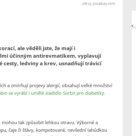
zdroj: pixabay.com
ací, ale věděli jste, že mají i
elmi účinným antirevmatikem, vyplavují
cesty, ledviny a krev, usnadňují trávicí
ích a zmírňují projevy alergií, obsahují velké množství
abin se vyrábí i umělé sladidlo Sorbit pro diabetiky.
 mohou tak způsobit lehkou otravu. Výborné a
rupu, čaje či šťávy, kompotované, nevšední lahůdkou