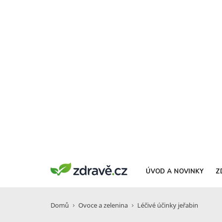
ÚVOD A NOVINKY
Z
Domů
Ovoce a zelenina
Léčivé účinky jeřabin