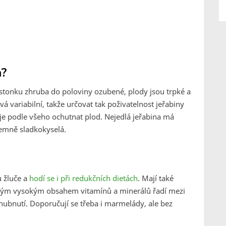
n?
od stonku zhruba do poloviny ozubené, plody jsou trpké a
vá variabilní, takže určovat tak poživatelnost jeřabiny
 je podle všeho ochutnat plod. Nejedlá jeřabina má
íjemně sladkokyselá.
u žluče a
hodí se i při redukčních dietách
. Mají také
íněným vysokým obsahem vitamínů a minerálů řadí mezi
 hubnutí. Doporučují se třeba i marmelády, ale bez