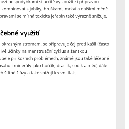
ezi hospodyňkami si určitě vysloužíte i přípravou
 kombinovat s jablky, hruškami, mrkví a dalšími méně
ravami se mírná toxicita jeřabin také výrazně snižuje.
éčebné využití
krasným stromem, se připravuje čaj proti kašli (často
znivé účinky na menstruační cyklus a ženskou
pele při kožních problémech, známé jsou také léčebné
sahují minerály jako hořčík, draslík, sodík a měď, dále
 štítné žlázy a také snižují krevní tlak.