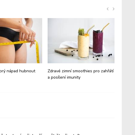
obrý nápad hubnout
Zdravé zimní smoothies pro zahřátí
Zázvor p
a posílení imunity
Co všec
kdy můž