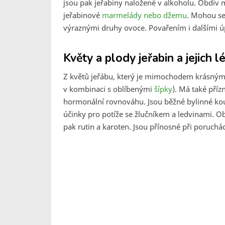
jsou pak jeřabiny naložené v alkoholu. Obdiv m
jeřabinové
marmelády nebo džemu
. Mohou se
výraznými druhy ovoce. Povařením i dalšími úp
Květy a plody jeřabin a jejich l
Z květů jeřábu, který je mimochodem krásným o
v kombinaci s oblíbenými
šípky
). Má také pří
hormonální rovnováhu. Jsou běžné bylinné kou
účinky pro potíže se žlučníkem a ledvinami. Ob
pak rutin a karoten. Jsou přínosné při poruchách