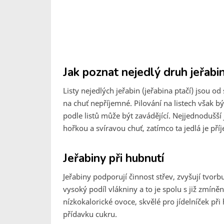
Jak poznat nejedlý druh jeřabi
Listy nejedlých jeřabin (jeřabina ptačí) jsou 
na chuť nepříjemné. Pilování na listech však bý
podle listů může být zavádějící. Nejjednodušší
hořkou a svíravou chuť, zatímco ta jedlá je př
Jeřabiny při hubnutí
Jeřabiny podporují činnost střev, zvyšují tvorb
vysoký podíl vlákniny a to je spolu s již zm
nízkokalorické ovoce, skvělé pro jídelníček při
přídavku cukru.