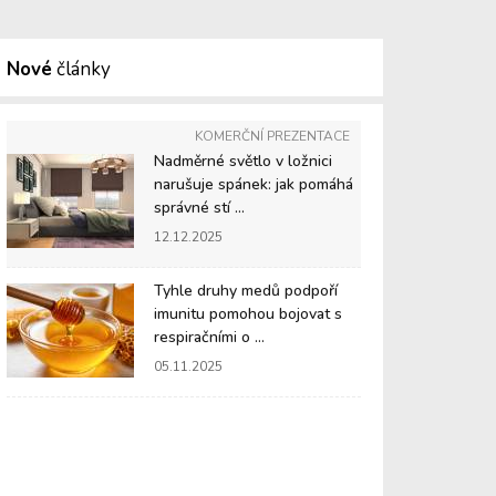
Nové
články
KOMERČNÍ PREZENTACE
Nadměrné světlo v ložnici
narušuje spánek: jak pomáhá
správné stí ...
12.12.2025
Tyhle druhy medů podpoří
imunitu pomohou bojovat s
respiračními o ...
05.11.2025