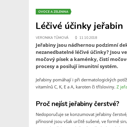
OVOCE A ZELENINA
Léčivé účinky jeřabin
VERONIKA TŮMOVÁ
11.10.2018
Jeřabiny jsou nádhernou podzimní dekor
nezanedbatelné léčivé účinky? Jsou v
močový písek a kaménky, čistí močové 
procesy a posilují imunitní systém.
Jeřabiny pomáhají i při dermatologických potíž
vitamínů C, K, E a A, karoten či třísloviny.
Z jeř
Proč nejíst jeřabiny čerstvé?
Nedoporučuje se konzumovat jeřabiny čerstvé,
přínosné jsou však určitě sušené, ve formě si