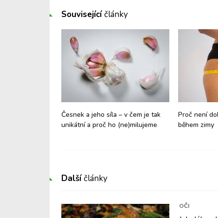
Související
články
: Nebojte se letos
Česnek a jeho síla – v čem je tak
Proč není d
!
unikátní a proč ho (ne)milujeme
během zimy
Další
články
OČI